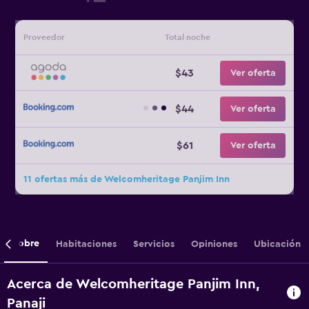
Proveedor
Total noche
$43
Ver oferta
$44
Ver oferta
$61
Ver oferta
11 ofertas más de Welcomheritage Panjim Inn
Sobre
Habitaciones
Servicios
Opiniones
Ubicación
Acerca de Welcomheritage Panjim Inn,
Panaji