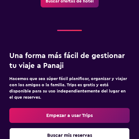
Buscar ofertas de hotel
Estacionamiento gratuito
Sistema de entretenimiento
TV de pantalla plana
TV por cable o vía satélite
TV
Una forma más fácil de gestionar
tu viaje a Panaji
Ideal para familias
Cuna/cama nido disponibles
Hacemos que sea súper fácil planificar, organizar y viajar
con los amigos o la familia. Trips es gratis y está
Comidas para niños
disponible para su uso independientemente del lugar en
Buffet infantil
el que reserves.
Piscina y spa
Empezar a usar Trips
Bañera de hidromasaje
Toallas para piscina
Buscar mis reservas