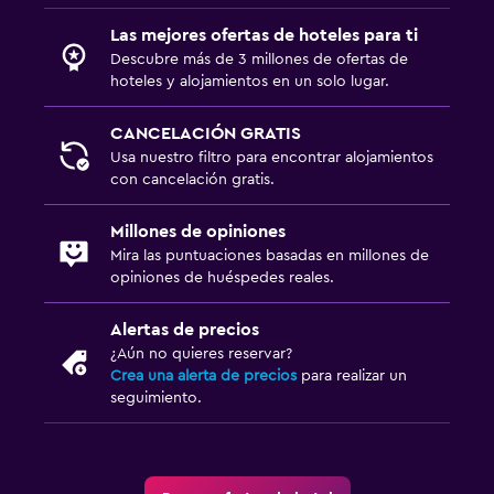
Servicio de planchado
Las mejores ofertas de hoteles para ti
Servicios de lavandería/tintorería
Descubre más de 3 millones de ofertas de
hoteles y alojamientos en un solo lugar.
Plancha y tabla de planchar
Plancha para pantalones
CANCELACIÓN GRATIS
Usa nuestro filtro para encontrar alojamientos
con cancelación gratis.
Habitación
Enchufe cerca de la cama
Millones de opiniones
Mira las puntuaciones basadas en millones de
Despertador
opiniones de huéspedes reales.
Perchero
Alertas de precios
Armario o clóset
¿Aún no quieres reservar?
Crea una alerta de precios
para realizar un
Estacionamiento y transporte
seguimiento.
Estacionamiento en la calle
Traslado aeropuerto