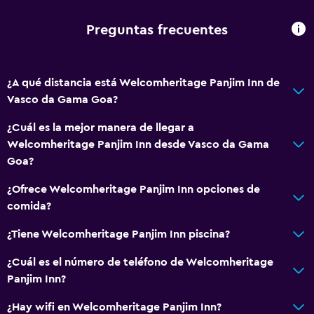
Espacio de almacenamiento
Preguntas frecuentes
Accesibilidad y adecuación
Unidad ubicada en la planta baja
¿A qué distancia está Welcomheritage Panjim Inn de
Habitaciones para no fumadores disponibles
Vasco da Gama Goa?
Unidad accesible para personas en silla de ruedas
¿Cuál es la mejor manera de llegar a
Accesibilidad
Welcomheritage Panjim Inn desde Vasco da Gama
Lavabo bajo
Goa?
Almohada sin plumas
¿Ofrece Welcomheritage Panjim Inn opciones de
Inodoro con barras de apoyo
comida?
Plantas superiores accesibles por escaleras
¿Tiene Welcomheritage Panjim Inn piscina?
Áreas designadas para fumadores
¿Cuál es el número de teléfono de Welcomheritage
Entrada privada
Panjim Inn?
Baño
¿Hay wifi en Welcomheritage Panjim Inn?