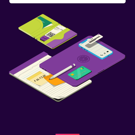
Aire libre
Terraza/patio
Terraza
Zona de trabajo
Fax/fotocopiadora
Escritorio
Actividades
Bicicletas