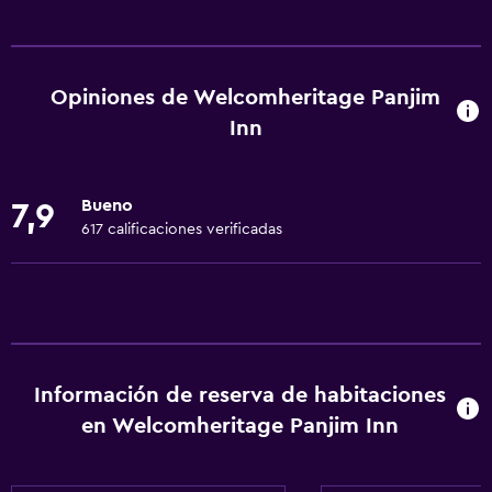
Servicios básicos
Wifi gratis
Dispositivo hotspot móvil
Opiniones de Welcomheritage Panjim
Wifi disponible en todas las instalaciones
Inn
Internet
Ropa de cama
Bueno
7,9
Toallas
617 calificaciones verificadas
Ventilador
Extinguidor
Artículos de aseo gratis
Champú
Información de reserva de habitaciones
Alarma de humo
en Welcomheritage Panjim Inn
Gel de ducha
Aire acondicionado