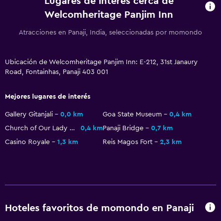
Lugares de interés cerca de
Caja fuerte
Welcomheritage Panjim Inn
Cambio de divisas
Atracciones en Panaji, India, seleccionadas por momondo
Instalaciones para reuniones
Servicio de habitaciones
Ubicación de Welcomheritage Panjim Inn: E-212, 31st Janaury
Check-out exprés
Road, Fontainhas, Panaji 403 001
Botella de agua
Mejores lugares de interés
Check-in/check-out privado
Gallery Gitanjali
0,0 km
Goa State Museum
0,4 km
Recepción 24 horas
Church of Our Lady of Immaculate Conception
0,4 km
Panaji Bridge
0,7 km
Casino Royale
1,3 km
Reis Magos Fort
2,3 km
Comedor
Copas
Tetera eléctrica
Minibar
Hoteles favoritos de momondo en Panaji
Fruta