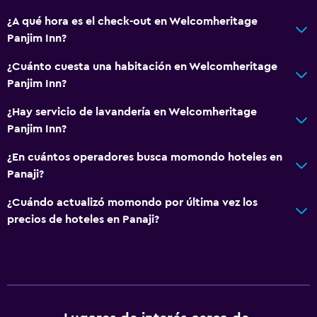
Ducha
¿A qué hora es el check-out en Welcomheritage
Inodoro con cisterna alta
Panjim Inn?
Gorro de baño
¿Cuánto cuesta una habitación en Welcomheritage
Tina de baño
Panjim Inn?
Secador de pelo
¿Hay servicio de lavandería en Welcomheritage
Aseo
Panjim Inn?
Papel higiénico
¿En cuántos operadores busca momondo hoteles en
Cepillo de dientes
Panaji?
Baño privado
¿Cuándo actualizó momondo por última vez los
Ducha italiana
precios de hoteles en Panaji?
Servicios y facilidades
Servicio de despertador
Servicio de conserjería