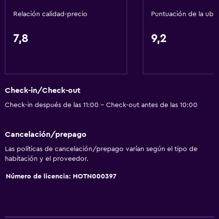
Papeleras
Relación calidad-precio
Puntuación de la ubi
Acondicionador
7,8
9,2
General
Ventana
Habitaciones familiares
Check-in/Check-out
Zona de estar
Check-in después de las 11:00 - Check-out antes de las 10:00
Piso de parquet o madera noble
Pantuflas
Cancelación/prepago
Sofá
Las políticas de cancelación/prepago varían según el tipo de
Casilleros
habitación y el proveedor.
Teléfono
Número de licencia: HOTN000397
Piso de mosaico/mármol
Vista a la ciudad