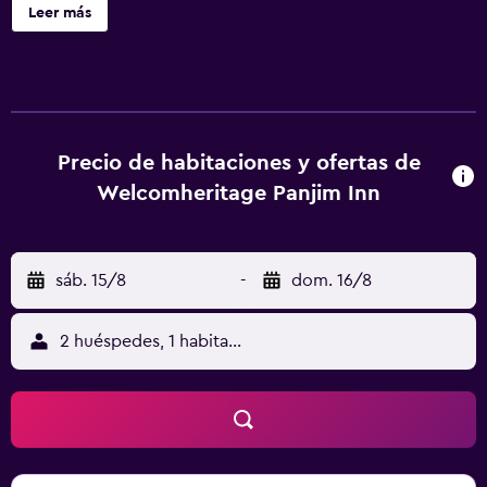
gratuita en todas las instalaciones. El Welcomheritage
Leer más
Panjim Inn está a 500 metros de la iglesia de la Inmaculada
Concepción y a 1 km del centro de Panjim. Miramar está a
4 km. Las habitaciones están equipadas con TV por cable,
minibar y set de té y café. Dispone de caja fuerte y
escritorio. El restaurante Verandah sirve una deliciosa
variedad de platos locales y europeos. El restaurante
Precio de habitaciones y ofertas de
ofrece vistas a la calle. Los huéspedes del hotel pueden
Welcomheritage Panjim Inn
organizar excursiones en el mostrador de información
turística. También hay servicios de alquiler de coches y de
cambio de divisa.
sáb. 15/8
-
dom. 16/8
2 huéspedes, 1 habitación