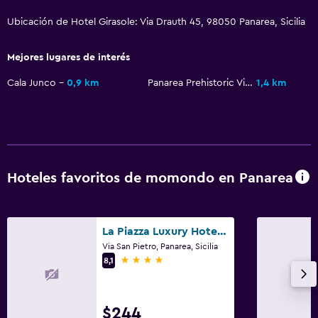
Plancha para pantalones
Ubicación de Hotel Girasole: Via Drauth 45, 98050 Panarea, Sicilia
Habitación
Mejores lugares de interés
Enchufe cerca de la cama
Cala Junco
0,9 km
Panarea Prehistoric Village
1,4 km
Armario o clóset
Zona de trabajo
Fax/fotocopiadora
Escritorio
Hoteles favoritos de momondo en Panarea
Servicios y facilidades
La Piazza Luxury Hotel & Spa
Caja fuerte
Via San Pietro, Panarea, Sicilia
4 estrellas
8,1
Check-in/check-out privado
Ideal para familias
$244