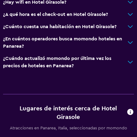
Limpieza diaria
¿Hay wifi en Hotel Girasole?
Mosquitera
¿A qué hora es el check-out en Hotel Girasole?
Caja fuerte
¿Cuánto cuesta una habitación en Hotel Girasole?
Botiquín de primeros auxilios
¿En cuántos operadores busca momondo hoteles en
Panarea?
Sistema de entretenimiento
TV de pantalla plana
¿Cuándo actualizó momondo por última vez los
precios de hoteles en Panarea?
TV
Aire libre
Terraza/patio
Jardín
Lugares de interés cerca de Hotel
Girasole
Lavandería
Atracciones en Panarea, Italia, seleccionadas por momondo
Lavandería