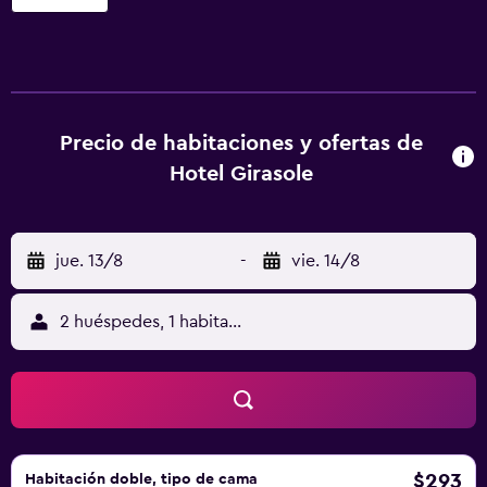
acondicionado, caja fuerte y secador de pelo. Se ofrece
una televisión de pantalla plana con canales digitales. Los
baños están equipados con ducha y bidé. También hay
cunas gratuitas a disposición de los clientes. Se ofrece
servicio de limpieza todos los días.
Precio de habitaciones y ofertas de
Hotel Girasole
jue. 13/8
-
vie. 14/8
2 huéspedes, 1 habitación
$293
Habitación doble, tipo de cama