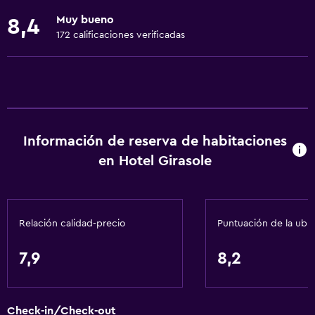
Ducha
Muy bueno
8,4
Baño privado
172 calificaciones verificadas
Servicios básicos
Wifi gratis
Internet
Aire acondicionado
Información de reserva de habitaciones
Artículos de aseo gratis
en Hotel Girasole
Calefacción
Accesibilidad y adecuación
Relación calidad-precio
Puntuación de la ubi
Habitaciones para no fumadores disponibles
7,9
8,2
Accesibilidad
Áreas designadas para fumadores
Entrada privada
Check-in/Check-out