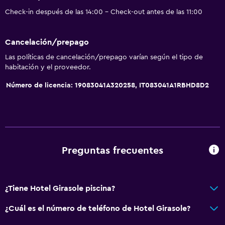
Check-in después de las 14:00 - Check-out antes de las 11:00
Comedor
Servicio de entrega de comida
Cancelación/prepago
Nevera
Las políticas de cancelación/prepago varían según el tipo de
habitación y el proveedor.
La comida se puede entregar en el alojamiento
Número de licencia: 19083041A320258, IT083041A1RBHD8D2
Menús para dietas especiales (bajo petición)
General
Vista al mar
Piso de mosaico/mármol
Preguntas frecuentes
Vista al jardín
Espacio de almacenamiento
¿Tiene Hotel Girasole piscina?
¿Cuál es el número de teléfono de Hotel Girasole?
Salud y seguridad