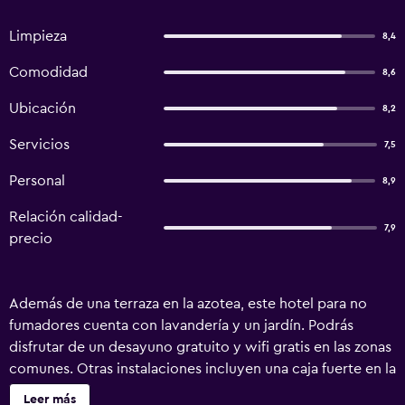
Limpieza
8,4
Comodidad
8,6
Ubicación
8,2
Servicios
7,5
Personal
8,9
Relación calidad-
7,9
precio
Además de una terraza en la azotea, este hotel para no
fumadores cuenta con lavandería y un jardín. Podrás
disfrutar de un desayuno gratuito y wifi gratis en las zonas
comunes. Otras instalaciones incluyen una caja fuerte en la
recepción. Hotel Girasole ofrece 12 alojamientos con aire
Leer más