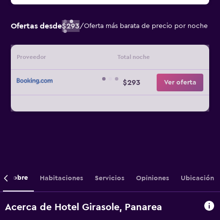
Ofertas desde
$293
/
Oferta más barata de precio por noche
Proveedor
Total noche
$293
Ver oferta
Sobre
Habitaciones
Servicios
Opiniones
Ubicación
Acerca de Hotel Girasole, Panarea