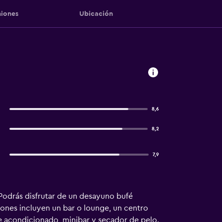
iones
Ubicación
8,6
8,2
7,9
 Podrás disfrutar de un desayuno bufé
ciones incluyen un bar o lounge, un centro
re acondicionado, minibar y secador de pelo.