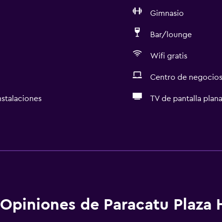
Gimnasio
Bar/lounge
Wifi gratis
Centro de negocio
nstalaciones
TV de pantalla plan
Accesibilidad y adecuac
Accesibilidad
aciones
Ascensor
Ascensor disponible
Estacionamiento accesib
Opiniones de Paracatu Plaza 
Para no fumadores