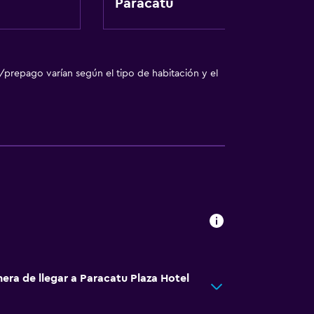
Paracatu
ento
/prepago varían según el tipo de habitación y el
te
sporte
o
o
era de llegar a Paracatu Plaza Hotel