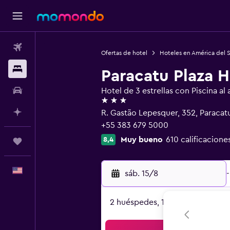
Vuelos
Ofertas de hotel
Hoteles en América del 
Alojamientos
Paracatu Plaza H
Autos
Hotel de 3 estrellas con Piscina al a
3 estrellas
Planifica con IA
R. Gastão Lepesquer, 352, Paraca
+55 383 679 5000
Muy bueno
610 calificacione
8,4
Trips
Español
sáb. 15/8
-
2 huéspedes, 1 habitación