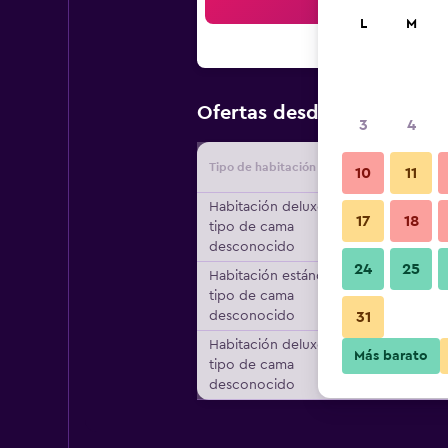
Bus
L
M
$61
Ofertas desde
/
Oferta más
3
4
Tipo de habitación
Proveedo
10
11
Habitación deluxe,
17
18
tipo de cama
desconocido
24
25
Habitación estándar,
tipo de cama
desconocido
31
Habitación deluxe,
Más barato
tipo de cama
desconocido