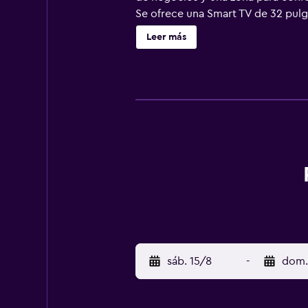
Se ofrece una Smart TV de 32 pulg
gratuitos. Este hotel en Paracatu o
Leer más
esparcimiento en este hotel incluye
sáb. 15/8
-
dom.