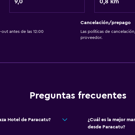
9,0
0,8 km
Sistema de entretenimi
Cancelación/prepago
TV de pantalla plana
out antes de las 12:00
Las políticas de cancelación
proveedor.
TV por cable o vía satéli
TV
Estacionamiento y tran
Estacionamiento gratuit
Preguntas frecuentes
Estacionamiento privad
aza Hotel de Paracatu?
¿Cuál es la mejor man
Aire libre
desde Paracatu?
Jardín