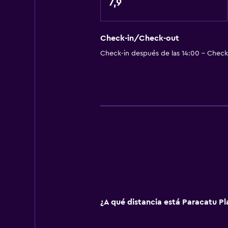
7,9
Baño privado
Comedor
Check-in/Check-out
Minibar
Check-in después de las 14:00 - Check-
Restaurante
Bar/lounge
Desayuno en la habitación
General
Habitaciones familiares
Teléfono
Piso de mosaico/mármol
¿A qué distancia está Paracatu Pl
Lavandería
Lavandería