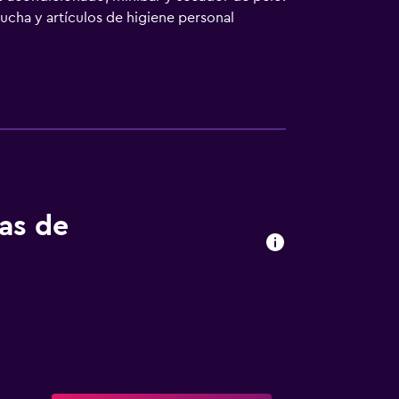
cha y artículos de higiene personal
eza todos los días. Los servicios de ocio y
tas de