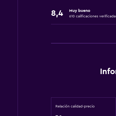
Extinguidor
Muy bueno
8,4
Artículos de aseo gratis
610 calificaciones verificada
Champú
Gel de ducha
Aire acondicionado
Papeleras
Acondicionador
Baño
Inf
Ducha
Tina de baño
Secador de pelo
Aseo
Relación calidad-precio
Papel higiénico