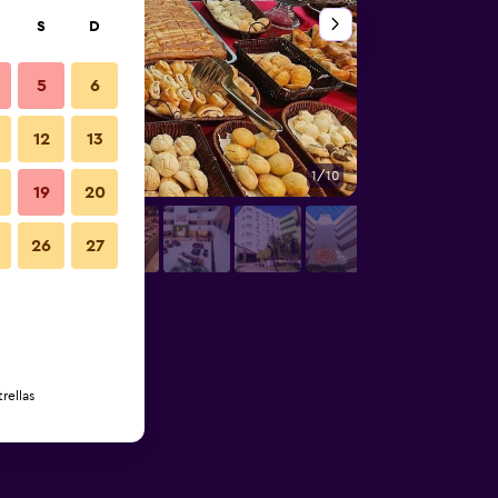
S
D
5
6
12
13
1/10
Habitación
19
20
26
27
rellas