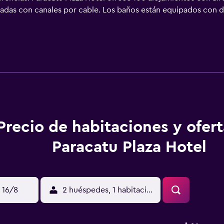
adas con canales por cable. Los baños están equipados con du
frece acceso a Internet wifi gratis. Se ofrece servicio de limpi
n una piscina al aire libre y gimnasio.
Precio de habitaciones y ofer
Paracatu Plaza Hotel
 16/8
2 huéspedes, 1 habitación