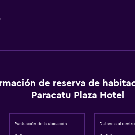
Lavabo bajo
Almohada sin plumas
s
Entrada privada
Servicios y facilidades
ormación de reserva de habita
Salas de conferencia
Paracatu Plaza Hotel
Centro de negocios
Servicio de conserjería
Servicio de habitaciones
Puntuación de la ubicación
Distancia al centro
Recepción 24 horas