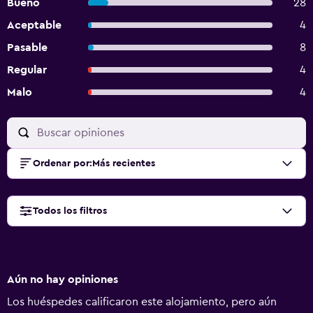
Bueno
28
Aceptable
4
Pasable
8
Regular
4
Malo
4
Ordenar por
:
Más recientes
Todos los filtros
Aún no hay opiniones
Los huéspedes calificaron este alojamiento, pero aún