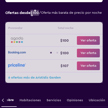
Ofertas desde
$100
/
Oferta más barata de precio por noche
Proveedor
Total noche
$100
Ver oferta
$100
Ver oferta
$107
Ver oferta
6 ofertas más de Aristidis Garden
Sobre
Habitaciones
Servicios
Opiniones
Ubicación