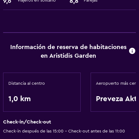
Nevera
9,6
8,8
Viajeros en solitario
Parejas
General
Espacio de almacenamiento
Salud y seguridad
Información de reserva de habitaciones
Caja fuerte
en Aristidis Garden
Ideal para familias
Parque infantil
Distancia al centro
Aeropuerto más cer
1,0 km
Preveza Akt
Check-in/Check-out
Check-in después de las 15:00 - Check-out antes de las 11:00