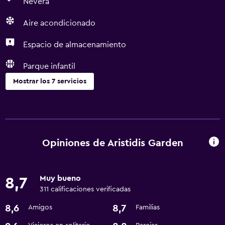
Nevera
Aire acondicionado
Espacio de almacenamiento
Parque infantil
Mostrar los 7 servicios
Servicios básicos
Wifi gratis
Aire acondicionado
Opiniones de Aristidis Garden
Baño
Muy bueno
8,7
Secador de pelo
311 calificaciones verificadas
8,6
8,7
Amigos
Familias
Comedor