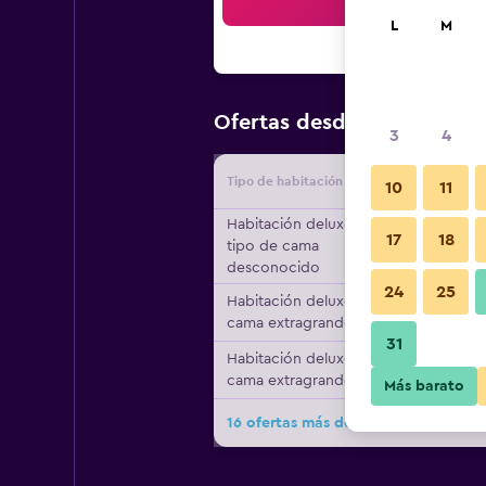
Bus
L
M
$23
Ofertas desde
/
Oferta má
3
4
Tipo de habitación
Proveedo
10
11
Habitación deluxe,
17
18
tipo de cama
desconocido
24
25
Habitación deluxe, 1
cama extragrande
31
Habitación deluxe, 1
cama extragrande
Más barato
16 ofertas más de Villa Navin