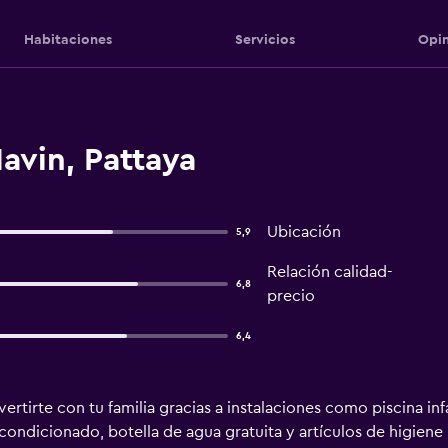
Habitaciones
Servicios
Opin
Navin, Pattaya
Ubicación
5,9
Relación calidad-
6,8
precio
6,4
ertirte con tu familia gracias a instalaciones como piscina infan
condicionado, botella de agua gratuita y artículos de higiene 