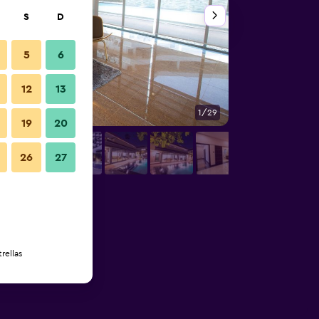
S
D
5
6
12
13
1/29
Otros
19
20
26
27
rellas