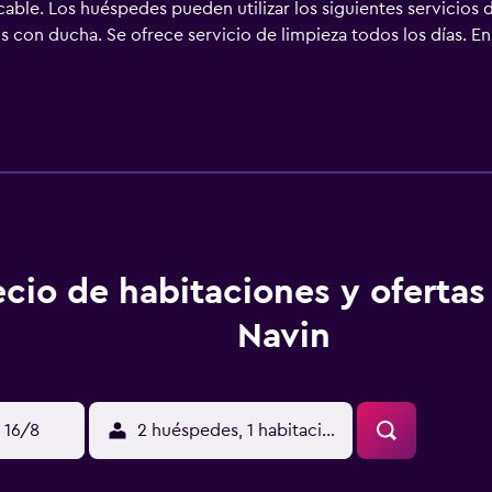
able. Los huéspedes pueden utilizar los siguientes servicios di
con ducha. Se ofrece servicio de limpieza todos los días. En e
ar las actividades de ocio y esparcimiento que se indican más 
ique un recargo).
ecio de habitaciones y ofertas 
Navin
 16/8
2 huéspedes, 1 habitación