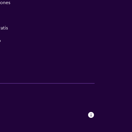
iones
atis
o