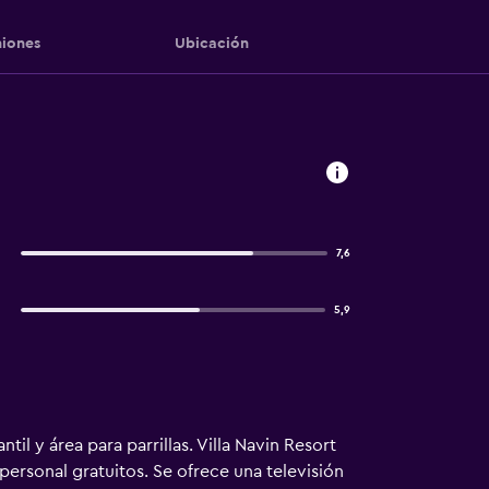
iones
Ubicación
7,6
5,9
til y área para parrillas. Villa Navin Resort
personal gratuitos. Se ofrece una televisión