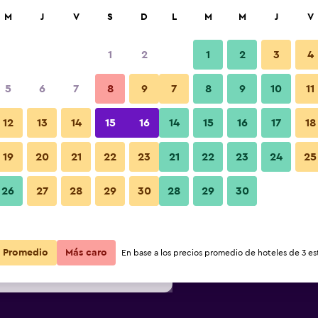
car
M
J
V
S
D
L
M
M
J
V
1
2
1
2
3
4
s barata de precio por noche
5
6
7
8
9
7
8
9
10
11
Sala de estar
r
Total noche
12
13
14
15
16
14
15
16
17
18
19
20
21
22
23
21
22
23
24
25
$23
Ver oferta
Fotos
26
27
28
29
30
28
29
30
$26
Ver oferta
$28
Ver oferta
Promedio
Más caro
En base a los precios promedio de hoteles de 3 est