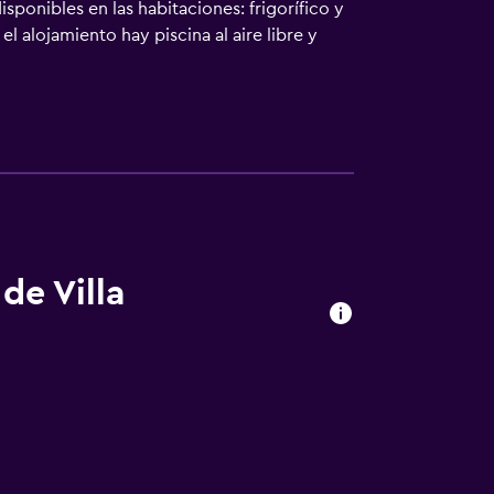
sponibles en las habitaciones: frigorífico y
l alojamiento hay piscina al aire libre y
abajo en las instalaciones o cerca del
de Villa