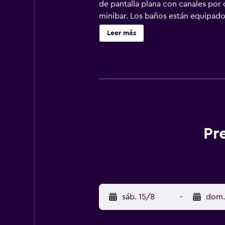
de pantalla plana con canales por c
minibar. Los baños están equipados 
piscina infantil. Se pueden practic
Leer más
alojamiento (es posible que se apl
Pr
sáb. 15/8
-
dom.