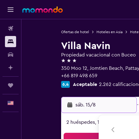
Vuelos
Ofertas de hotel
Hoteles en Asia
Hotel
Alojamientos
Villa Navin
Autos
Propiedad vacacional con Buceo
3 estrellas
Planifica con IA
350 Moo 12, Jomtien Beach, Patta
+66 819 498 659
Aceptable
2.262 calificacion
6,4
Trips
Español
sáb. 15/8
-
2 huéspedes, 1 habitación