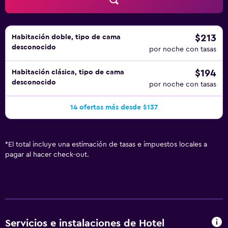
que se indican más abajo en las instalaciones o cerca del
alojamiento (es posible que se aplique un recargo).
$213
Habitación doble, tipo de cama
desconocido
por noche con tasas
$194
Habitación clásica, tipo de cama
desconocido
por noche con tasas
14 ofertas más desde $137
*
El total incluye una estimación de tasas e impuestos locales a
pagar al hacer check-out.
Servicios e instalaciones de Hotel