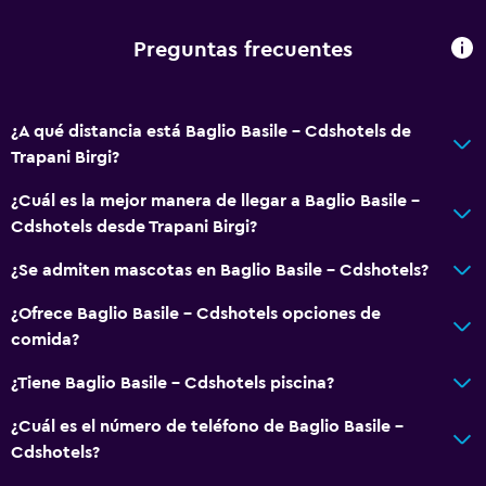
Servicios y facilidades
Preguntas frecuentes
Centro de negocios
Renta de autos
¿A qué distancia está Baglio Basile - Cdshotels de
Caja fuerte
Trapani Birgi?
Instalaciones para reuniones
¿Cuál es la mejor manera de llegar a Baglio Basile -
Servicio de habitaciones
Cdshotels desde Trapani Birgi?
Mostrador de información turística
¿Se admiten mascotas en Baglio Basile - Cdshotels?
Acceso con tarjeta
Masaje de pies
¿Ofrece Baglio Basile - Cdshotels opciones de
comida?
Botella de agua
Recepción 24 horas
¿Tiene Baglio Basile - Cdshotels piscina?
¿Cuál es el número de teléfono de Baglio Basile -
Piscina y spa
Cdshotels?
Masajes