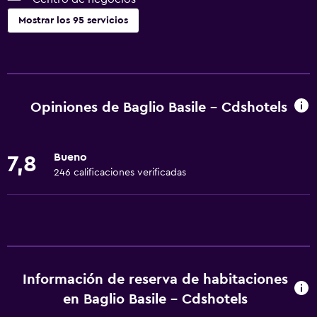
Mostrar los 95 servicios
Servicios básicos
Wifi gratis
Internet
Opiniones de Baglio Basile - Cdshotels
Ropa de cama
Toallas
Bueno
7,8
Extinguidor
246 calificaciones verificadas
Artículos de aseo gratis
Champú
Alarma de humo
Calefacción
Información de reserva de habitaciones
Gel de ducha
en Baglio Basile - Cdshotels
Aire acondicionado