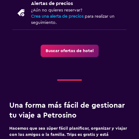
Alertas de precios
Buceo
¿Aún no quieres reservar?
Crea una alerta de precios
para realizar un
Salón de belleza
seguimiento.
Windsurf
Natación
Buscar ofertas de hotel
Ideal para familias
Cuidado de niños o guardería
Cuna/cama nido disponibles
Piscina (para niños)
Comidas para niños
Una forma más fácil de gestionar
Buffet infantil
tu viaje a Petrosino
Club infantil
Hacemos que sea súper fácil planificar, organizar y viajar
Aire libre
con los amigos o la familia. Trips es gratis y está