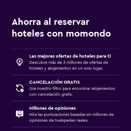
Papel higiénico
Baño privado
Ahorra al reservar
General
hoteles con momondo
Habitaciones familiares
Zona de estar
Las mejores ofertas de hoteles para ti
Vista al patio interior
Descubre más de 3 millones de ofertas de
Sofá
hoteles y alojamientos en un solo lugar.
Casilleros
CANCELACIÓN GRATIS
Teléfono
Usa nuestro filtro para encontrar alojamientos
Espacio de almacenamiento
con cancelación gratis.
Millones de opiniones
Actividades
Mira las puntuaciones basadas en millones de
Senderismo
opiniones de huéspedes reales.
Bicicletas