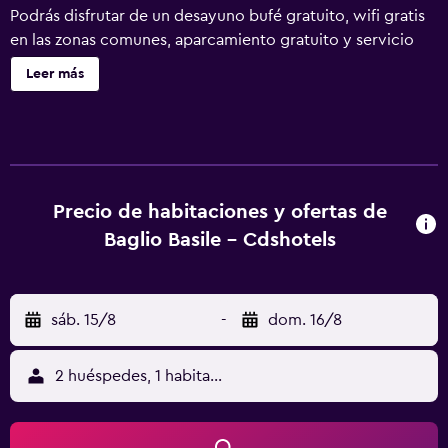
Podrás disfrutar de un desayuno bufé gratuito, wifi gratis
en las zonas comunes, aparcamiento gratuito y servicio
gratuito de transporte por la zona. También encontrarás
Leer más
un bar o lounge, un bar junto a la piscina y un bar-
cafetería. Se ofrece servicio de cambio de toallas a
petición. Baglio Basile Hotel ofrece 218 alojamientos con
minibar y caja fuerte. Se ofrece una televisión LED de 32
pulgadas con canales por satélite. Los baños están
equipados con bañera o ducha, bidé, artículos de higiene
Precio de habitaciones y ofertas de
personal gratuitos y secador de pelo. Los servicios para
Baglio Basile - Cdshotels
las personas de negocios incluyen escritorio y teléfono.
Las habitaciones también incluyen botella de agua gratuita
y cortinas opacas. Se ofrece servicio de limpieza todos los
sáb. 15/8
-
dom. 16/8
días y es posible solicitar cambio de toallas. En el
alojamiento hay piscina cubierta, piscina infantil, piscina al
aire libre de temporada y bañera de hidromasaje. Otros
2 huéspedes, 1 habitación
servicios de ocio y esparcimiento incluyen sauna. Se
pueden practicar las actividades de ocio y esparcimiento