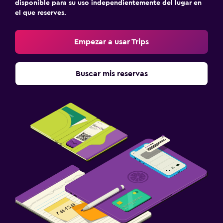
disponible para su uso independientemente del lugar en
Terraza/patio
el que reserves.
Sillas de playa
Toallas de playa
Empezar a usar Trips
Playa privada
Jardín
Buscar mis reservas
Salud y seguridad
Limpieza diaria
Botiquín de primeros auxilios
Cámaras CCTV en el exterior
Seguridad las 24 horas
Caja fuerte
Estacionamiento y transporte
Traslado al aeropuerto (con cargos)