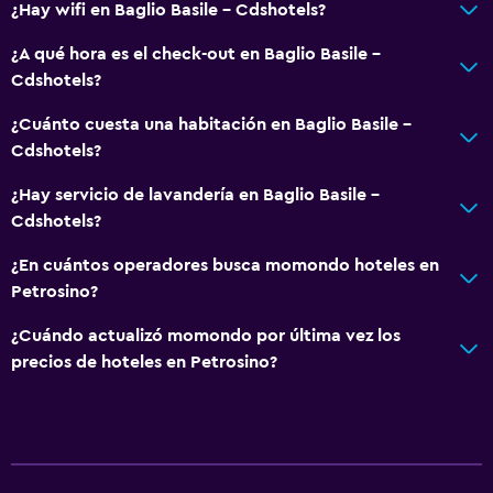
¿Hay wifi en Baglio Basile - Cdshotels?
Bar en la piscina
¿A qué hora es el check-out en Baglio Basile -
Spa
Cdshotels?
Bañera de hidromasaje
¿Cuánto cuesta una habitación en Baglio Basile -
Piscina (cubierta)
Cdshotels?
Piscina al aire libre
¿Hay servicio de lavandería en Baglio Basile -
Sauna
Cdshotels?
Vapor
¿En cuántos operadores busca momondo hoteles en
Petrosino?
Baño
Ducha
¿Cuándo actualizó momondo por última vez los
precios de hoteles en Petrosino?
Gorro de baño
Bidé
Secador de pelo
Aseo