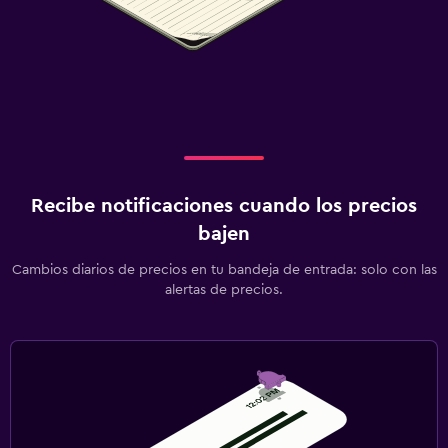
Estacionamiento gratuito
Estacionamiento privado
Servicio de traslado (cargo adicional)
Accesibilidad y adecuación
Mascotas permitidas bajo consulta (pueden aplicar cargos
extra)
Recibe notificaciones cuando los precios
bajen
Ascensor
Ascensor disponible
Cambios diarios de precios en tu bandeja de entrada: solo con las
alertas de precios.
Estacionamiento accesible
Sistema de entretenimiento
TV de pantalla plana
Sala de estar/TV compartida