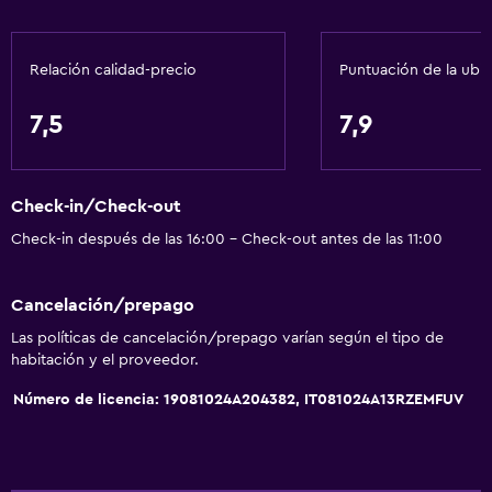
Papeleras
Acondicionador
Relación calidad-precio
Puntuación de la ubi
Comedor
7,5
7,9
Tetera eléctrica
Minibar
Check-in/Check-out
Almuerzos para llevar
Check-in después de las 16:00 - Check-out antes de las 11:00
Menús para dietas especiales (bajo petición)
Bar de tapas
Cancelación/prepago
Restaurante
Las políticas de cancelación/prepago varían según el tipo de
Bar/lounge
habitación y el proveedor.
Desayuno en la habitación
Número de licencia: 19081024A204382, IT081024A13RZEMFUV
Tetera
La comida se puede entregar en el alojamiento