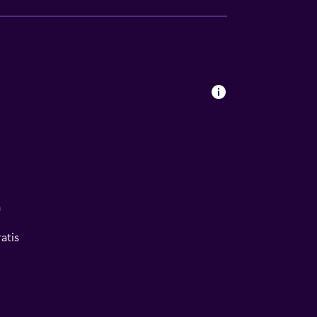
a
atis