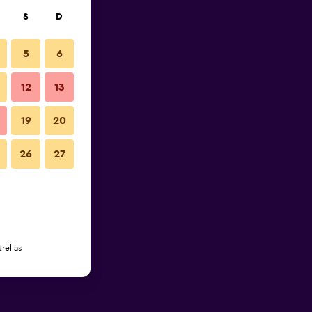
S
D
5
6
12
13
19
20
26
27
rellas