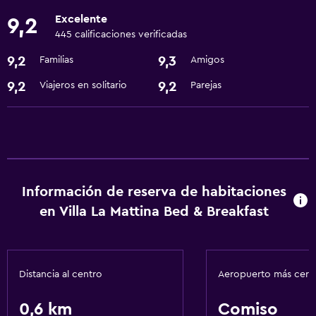
Traslado aeropuerto
Excelente
9,2
445 calificaciones verificadas
Accesibilidad y adecuación
9,2
9,3
Familias
Amigos
Áreas designadas para fumadores
9,2
9,2
Viajeros en solitario
Parejas
Baño
Secador de pelo
Lavandería
Servicios de lavandería/tintorería
Información de reserva de habitaciones
en Villa La Mattina Bed & Breakfast
Actividades
Senderismo
Distancia al centro
Aeropuerto más cer
Servicios básicos
0,6 km
Comiso
Wifi gratis