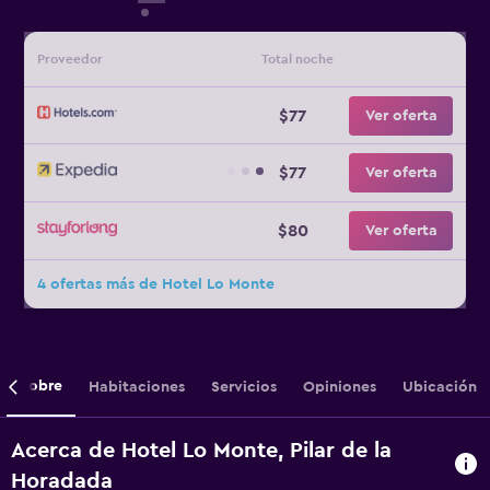
Proveedor
Total noche
$77
Ver oferta
$77
Ver oferta
$80
Ver oferta
4 ofertas más de Hotel Lo Monte
Sobre
Habitaciones
Servicios
Opiniones
Ubicación
Acerca de Hotel Lo Monte, Pilar de la
Horadada