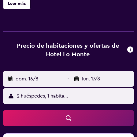
Monte son sencillas y están equipadas con aire
Leer más
acondicionado, TV de pantalla plana y baño privado con
artículos de aseo gratuitos. El restaurante del Monte
ofrece cocina típica española con platos de carne,
pescado y arroz. El hotel también cuenta con salón con
terraza y bar cafetería, donde se sirve el desayuno. El
hotel se encuentra a solo 500 metros de la localidad de
Precio de habitaciones y ofertas de
Torre de la Horadada, a 2,6 km de la playa de Las Mil
Hotel Lo Monte
Palmeras y a 20 minutos en coche de San Javier, del
aeropuerto de Murcia y del parque regional de San Pedro.
dom. 16/8
-
lun. 17/8
2 huéspedes, 1 habitación