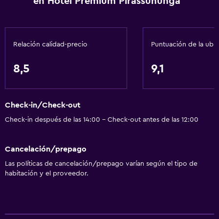
en Hotel Premium Pirassununga
Gel de ducha
Aire acondicionado
Papeleras
Relación calidad-precio
Puntuación de la ubi
Acondicionador
8,5
9,1
Accesibilidad y adecuación
Unidad ubicada en la planta baja
Check-in/Check-out
Unidad accesible para personas en silla de ruedas
Check-in después de las 14:00 - Check-out antes de las 12:00
Accesibilidad
Ducha adaptada para silla de ruedas
Cancelación/prepago
Silla para ducha
Las políticas de cancelación/prepago varían según el tipo de
Hipoalergénico
habitación y el proveedor.
Estacionamiento accesible
Tina de baño adaptada