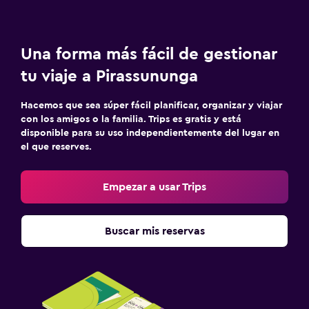
Habitación
Enchufe cerca de la cama
Una forma más fácil de gestionar
Perchero
tu viaje a Pirassununga
Zona de trabajo
Hacemos que sea súper fácil planificar, organizar y viajar
con los amigos o la familia. Trips es gratis y está
Fax/fotocopiadora
disponible para su uso independientemente del lugar en
Escritorio
el que reserves.
Salud y seguridad
Empezar a usar Trips
Limpieza diaria
Caja fuerte
Buscar mis reservas
Lavandería
Lavandería