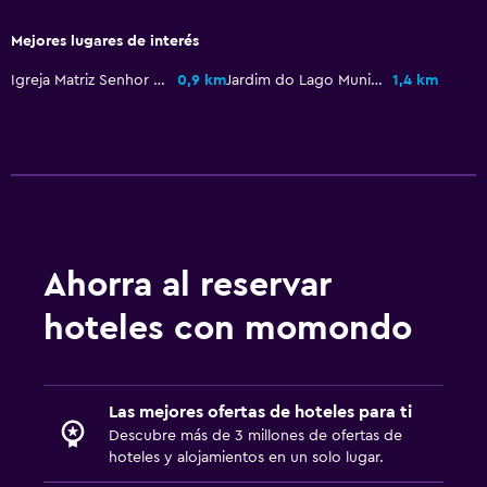
Casilleros
Mejores lugares de interés
Teléfono
Igreja Matriz Senhor Bom Jesus dos Aflitos
0,9 km
Jardim do Lago Municipal
1,4 km
Piso de mosaico/mármol
Vista a la ciudad
Comedor
Minibar
Menús para dietas especiales (bajo petición)
Ahorra al reservar
Restaurante
Bar/lounge
hoteles con momondo
Desayuno en la habitación
La comida se puede entregar en el alojamiento
Las mejores ofertas de hoteles para ti
Descubre más de 3 millones de ofertas de
Sistema de entretenimiento
hoteles y alojamientos en un solo lugar.
TV de pantalla plana