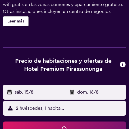
wifi gratis en las zonas comunes y aparcamiento gratuito.
Otras instalaciones incluyen un centro de negocios
disponible las 24 horas, un centro de negocios y servicio
Leer más
de tintorería. Hotel Premium Pirassununga ofrece 46
alojamientos con aire acondicionado, minibar y caja
fuerte. Cada alojamiento tiene un mobiliario y decoración
diferentes. Se ofrece una televisión LCD con canales por
cable. Los baños están equipados con ducha, artículos de
higiene personal gratuitos y secador de pelo. Los
Precio de habitaciones y ofertas de
huéspedes pueden navegar por la web gracias a nuestro
Hotel Premium Pirassununga
acceso a Internet wifi gratis (velocidad: 250 Mbps o más
(de 3 a 5 personas, o hasta 10 dispositivos)). Los servicios
para las personas de negocios incluyen escritorio y
sáb. 15/8
-
dom. 16/8
teléfono. Se ofrece servicio de limpieza todos los días. Los
servicios de ocio y esparcimiento en este hotel incluyen
gimnasio.
2 huéspedes, 1 habitación