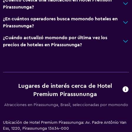
Pirassununga?
Baño
¿En cuántos operadores busca momondo hoteles en
Ducha
Pirassununga?
Gorro de baño
¿Cuándo actualizó momondo por última vez los
Secador de pelo
precios de hoteles en Pirassununga?
Aseo
Papel higiénico
Baño privado
Ducha italiana
Lugares de interés cerca de Hotel
Premium Pirassununga
General
Atracciones en Pirassununga, Brasil, seleccionadas por momondo
Vista a una calle tranquila
Vista al patio interior
Ubicación de Hotel Premium Pirassununga: Av. Padre Antônio Van
Insonorización
Ess, 1220, Pirassununga 13634-000