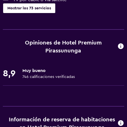
Mostrar los 73 servicios
Servicios básicos
Wifi gratis
Dispositivo hotspot móvil
Opiniones de Hotel Premium
Internet
Pirassununga
Ropa de cama
Toallas
Muy bueno
8,9
Extinguidor
746 calificaciones verificadas
Artículos de aseo gratis
Champú
Alarma de humo
Calefacción
Información de reserva de habitaciones
Adaptador