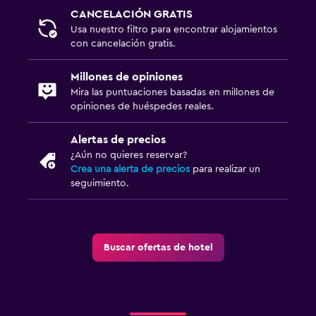
CANCELACIÓN GRATIS
TV por cable o vía satélite
Usa nuestro filtro para encontrar alojamientos
TV
con cancelación gratis.
Millones de opiniones
Piscina y spa
Mira las puntuaciones basadas en millones de
Bañera de hidromasaje
opiniones de huéspedes reales.
Sauna
Alertas de precios
¿Aún no quieres reservar?
Estacionamiento y transporte
Crea una alerta de precios
para realizar un
seguimiento.
Estacionamiento gratuito
Estacionamiento privado
Buscar ofertas de hotel
Aire libre
Terraza/patio
Jardín