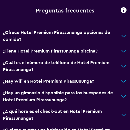
Para no fumadores
Almohada sin plumas
Preguntas frecuentes
Inodoro con barras de apoyo
Plantas superiores accesibles por escaleras
¿Ofrece Hotel Premium Pirassununga opciones de
Áreas designadas para fumadores
comida?
¿Tiene Hotel Premium Pirassununga piscina?
Servicios y facilidades
¿Cuál es el número de teléfono de Hotel Premium
Centro de negocios
Pirassununga?
Servicio de despertador
¿Hay wifi en Hotel Premium Pirassununga?
Caja fuerte
Instalaciones para reuniones
¿Hay un gimnasio disponible para los huéspedes de
Hotel Premium Pirassununga?
Servicio de habitaciones
Acceso con llave
¿A qué hora es el check-out en Hotel Premium
Pirassununga?
Botella de agua
Recepción 24 horas
¿Cuánto cuesta una habitación en Hotel Premium