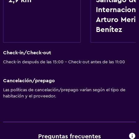
2,9 km
Santiago de
Calefacción
Internaciona
Piscina y spa
Arturo Meri
Sauna
Benítez
Bañera de hidromasaje
Check-in/Check-out
Accesibilidad y adecuación
Check-in después de las 15:00 - Check-out antes de las 11:00
Ascensor
Áreas designadas para fumadores
Cancelación/prepago
Las políticas de cancelación/prepago varían según el tipo de
Baño
habitación y el proveedor.
Secador de pelo
Albornoz
Aire libre
Preguntas frecuentes