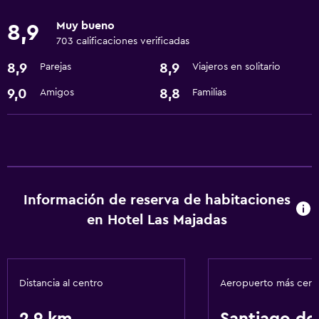
Ecoturismo
Muy bueno
8,9
Sala de juegos
703 calificaciones verificadas
8,9
8,9
Parejas
Viajeros en solitario
Servicios y facilidades
9,0
8,8
Amigos
Familias
Centro de negocios
Check-out exprés
Instalaciones para reuniones
Servicio de habitaciones
Recepción 24 horas
Información de reserva de habitaciones
en Hotel Las Majadas
Servicios básicos
Wifi gratis
Aire acondicionado
Distancia al centro
Aeropuerto más cer
Artículos de aseo gratis