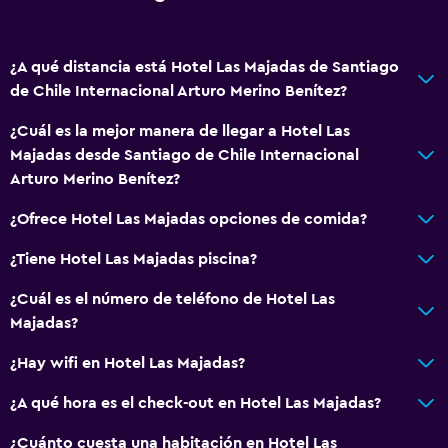
Terraza
Jardín
¿A qué distancia está Hotel Las Majadas de Santiago
General
de Chile Internacional Arturo Merino Benítez?
Pantuflas
¿Cuál es la mejor manera de llegar a Hotel Las
Espacio de almacenamiento
Majadas desde Santiago de Chile Internacional
Arturo Merino Benítez?
Salud y seguridad
¿Ofrece Hotel Las Majadas opciones de comida?
Limpieza diaria
¿Tiene Hotel Las Majadas piscina?
Caja fuerte
¿Cuál es el número de teléfono de Hotel Las
Majadas?
Estacionamiento y transporte
Traslado aeropuerto
¿Hay wifi en Hotel Las Majadas?
¿A qué hora es el check-out en Hotel Las Majadas?
Zona de trabajo
¿Cuánto cuesta una habitación en Hotel Las