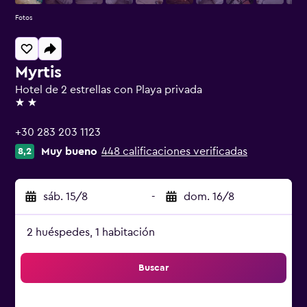
Fotos
Myrtis
Hotel de 2 estrellas con Playa privada
2 estrellas
+30 283 203 1123
Muy bueno
448 calificaciones verificadas
8,2
sáb. 15/8
-
dom. 16/8
2 huéspedes, 1 habitación
Buscar