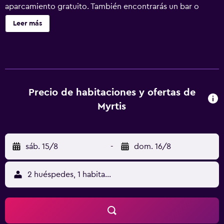
aparcamiento gratuito. También encontrarás un bar o
lounge, un bar junto a la piscina y un bar-cafetería. Myrtis
Leer más
ofrece 34 alojamientos con aire acondicionado, secador
de pelo y artículos de higiene personal gratuitos. Se
ofrece una televisión de pantalla plana con canales por
satélite. Los baños están equipados con ducha con
cabezal de ducha tipo lluvia. Este hotel en Agios Vasileios
ofrece acceso a Internet wifi gratis. Los servicios para las
Precio de habitaciones y ofertas de
personas de negocios incluyen escritorio y teléfono. Se
Myrtis
ofrece servicio de limpieza todos los días. En el
alojamiento hay piscina al aire libre y piscina infantil. Otros
servicios de ocio y esparcimiento incluyen sauna. Se
sáb. 15/8
-
dom. 16/8
pueden practicar las actividades de ocio y esparcimiento
que se indican más abajo en las instalaciones o cerca del
alojamiento (es posible que se aplique un recargo).
2 huéspedes, 1 habitación