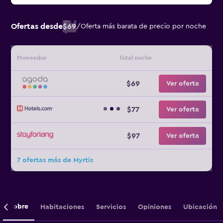
Ofertas desde
$69
/
Oferta más barata de precio por noche
Proveedor
Total noche
$69
Ver oferta
$77
Ver oferta
$97
Ver oferta
7 ofertas más de Myrtis
Sobre
Habitaciones
Servicios
Opiniones
Ubicación