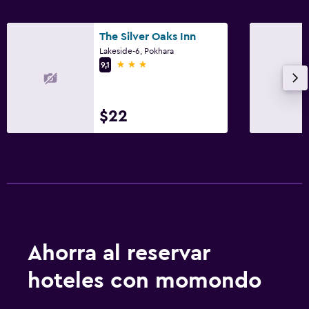
The Silver Oaks Inn
Lakeside-6, Pokhara
3 estrellas
9,1
$22
Ahorra al reservar
hoteles con momondo