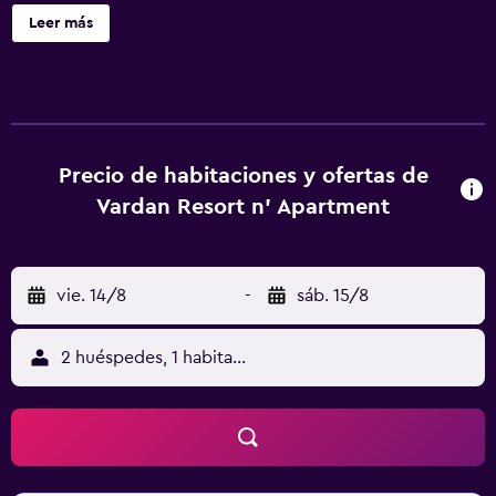
3 cafeterías, un bar-cafetería y una terraza en la azotea.
Leer más
Vardan Resort n' Apartment ofrece 15 alojamientos con
aire acondicionado, con acceso por pasillos exteriores y
caja fuerte y periódicos gratuitos. Las habitaciones
disponen de balcón o patio. Cada alojamiento tiene un
mobiliario y decoración diferentes. Se ofrece televisión
por cable. Los baños están dotados de albornoces,
Precio de habitaciones y ofertas de
zapatillas, bidé y artículos de higiene personal gratuitos.
Vardan Resort n' Apartment
Este hotel en Pojara ofrece acceso a Internet por cable y
wifi gratis. Las habitaciones también incluyen botella de
agua gratuita y ventilador de techo. Se ofrece servicio de
vie. 14/8
-
sáb. 15/8
limpieza todos los días y es posible solicitar secador de
pelo. Se pueden practicar las actividades de ocio y
esparcimiento que se indican más abajo en las
2 huéspedes, 1 habitación
instalaciones o cerca del alojamiento (es posible que se
aplique un recargo).