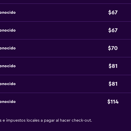
$67
conocido
$67
conocido
$70
conocido
$81
conocido
$81
conocido
$114
conocido
as e impuestos locales a pagar al hacer check-out.