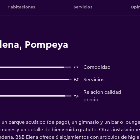
Habitaciones
Servicios
Opin
lena, Pompeya
Comodidad
9,2
Servicios
9,7
Relación calidad-
9,3
precio
 un parque acuático (de pago), un gimnasio y un bar o lounge
comunes y un detalle de bienvenida gratuito. Otras instalacione
ndería. B&B Elena ofrece 6 alojamientos con artículos de higi