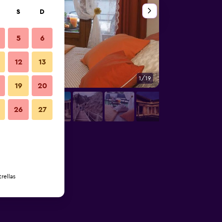
S
D
5
6
12
13
1/19
Otros
19
20
26
27
rellas