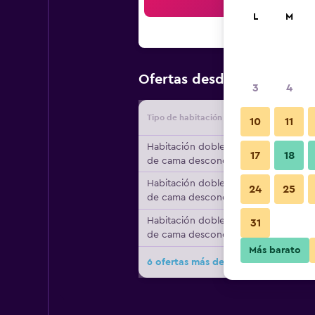
Bus
L
M
$67
Ofertas desde
/
Oferta má
3
4
Tipo de habitación
Proveedo
10
11
Habitación doble, tipo
17
18
de cama desconocido
Habitación doble, tipo
24
25
de cama desconocido
Habitación doble, tipo
31
de cama desconocido
Más barato
6 ofertas más de B&B Elena