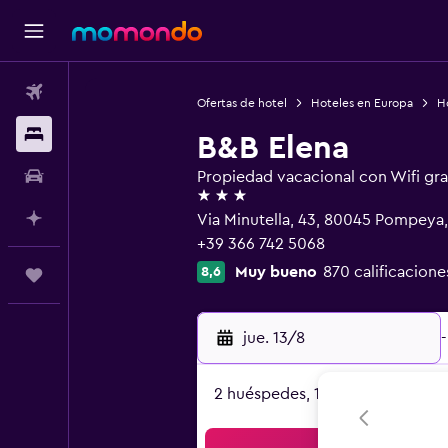
Vuelos
Ofertas de hotel
Hoteles en Europa
Ho
Alojamientos
B&B Elena
Autos
Propiedad vacacional con Wifi gra
3 estrellas
Planifica con IA
Via Minutella, 43, 80045 Pompeya,
+39 366 742 5068
Muy bueno
870 calificacione
8,6
Trips
jue. 13/8
-
2 huéspedes, 1 habitación