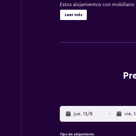
Estos alojamientos con mobiliario
ofrece una televisión LED de 24 p
Leer más
artículos de higiene personal grat
servicio de limpieza todos los día
y gimnasio. Se pueden practicar la
alojamiento (es posible que se apl
Pr
jue. 13/8
-
vie. 
Tipo de alojamiento