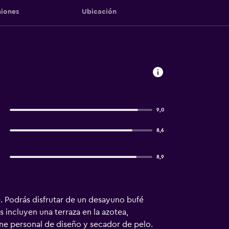
iones
Ubicación
9,0
8,6
8,9
. Podrás disfrutar de un desayuno bufé
s incluyen una terraza en la azotea,
ene personal de diseño y secador de pelo.