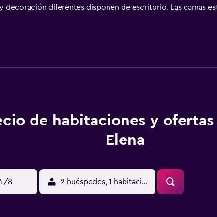
 y decoración diferentes disponen de escritorio. Las camas e
ulgadas con canales digitales. Los baños están equipados con 
uitos. Los huéspedes pueden navegar por la web gracias a nues
s. Los servicios de ocio y esparcimiento en este bed and brea
s actividades de ocio y esparcimiento que se indican más abaj
ique un recargo).
ecio de habitaciones y oferta
Elena
14/8
2 huéspedes, 1 habitación