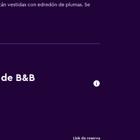
stán vestidas con edredón de plumas. Se
ducha con cabezal de ducha tipo lluvia y
tro acceso a Internet wifi gratis. Se ofrece
kfast incluyen un parque acuático (de pago)
o en las instalaciones o cerca del
s de B&B
Link de reserva