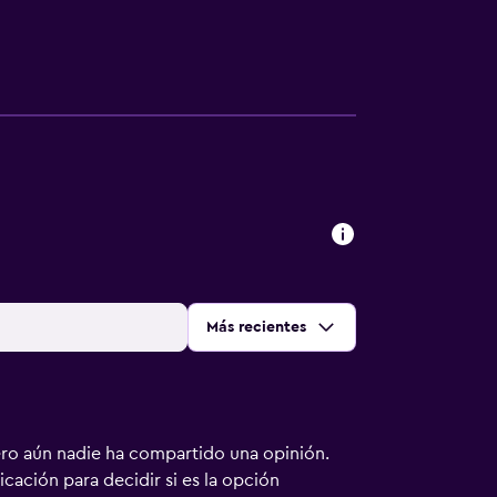
Ordenar por
:
Más recientes
ero aún nadie ha compartido una opinión.
bicación para decidir si es la opción