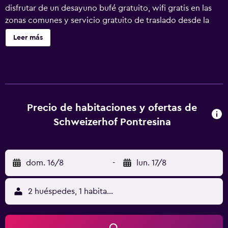
disfrutar de un desayuno bufé gratuito, wifi gratis en las
zonas comunes y servicio gratuito de traslado desde la
estación de tren. Otras instalaciones incluyen una sauna,
Leer más
una cafetería y aparcamiento sin asistencia. Schweizerhof
Pontresina ofrece 68 alojamientos con minibar y caja
fuerte. Todos los alojamientos tienen mobiliario diferente.
Las camas tienen colchones con una capa de acolchado
adicional y están vestidas con ropa de cama de alta
calidad. Se ofrece una televisión de pantalla plana de 60
Precio de habitaciones y ofertas de
cm con canales digitales. Los baños están equipados con
Schweizerhof Pontresina
bañera o ducha, artículos de higiene personal gratuitos y
secador de pelo. Este hotel en Pontresina ofrece acceso a
Internet wifi gratis. Entre las comodidades especialmente
dom. 16/8
-
lun. 17/8
pensadas para las personas en viaje de negocios se
incluyen escritorio, periódicos gratuitos y teléfono. Se
ofrece servicio de descubierta nocturno y servicio de
2 huéspedes, 1 habitación
limpieza todos los días. Es posible solicitar juegos de cama
hipoalergénicos. Los servicios de ocio y esparcimiento en