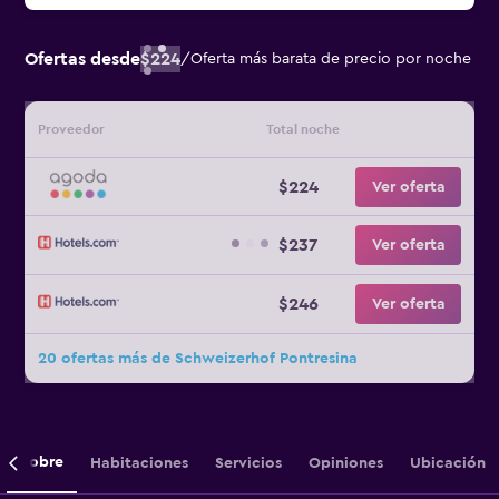
Ofertas desde
$224
/
Oferta más barata de precio por noche
Proveedor
Total noche
$224
Ver oferta
$237
Ver oferta
$246
Ver oferta
20 ofertas más de Schweizerhof Pontresina
Sobre
Habitaciones
Servicios
Opiniones
Ubicación