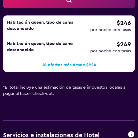
este hotel incluyen sauna. Se pueden practicar las
actividades de ocio y esparcimiento que se indican más
abajo en las instalaciones o cerca del alojamiento (es
posible que se aplique un recargo).
$246
Habitación queen, tipo de cama
desconocido
por noche con tasas
$249
Habitación queen, tipo de cama
desconocido
por noche con tasas
18 ofertas más desde $224
*
El total incluye una estimación de tasas e impuestos locales a
pagar al hacer check-out.
Servicios e instalaciones de Hotel