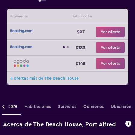
Proveedor
Total noche
$97
Ver oferta
$133
Ver oferta
$145
Ver oferta
4 ofertas más de The Beach House
Sobre
Habitaciones
Servicios
Opiniones
Ubicación
Acerca de The Beach House, Port Alfred