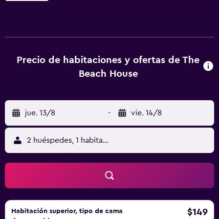
Todas las habitaciones tienen vistas al mar o a la piscina y
disponen de aire acondicionado y TV vía satélite. Todas
cuentan con sofá y baño privado. También incluye set de
té y café. En la zona se puede practicar piragüismo, buceo
y pesca. El establecimiento se encuentra a menos de 5 km
Precio de habitaciones y ofertas de The
de las tiendas y a 45 minutos en coche de Grahamstown.
Beach House
jue. 13/8
-
vie. 14/8
2 huéspedes, 1 habitación
$149
Habitación superior, tipo de cama