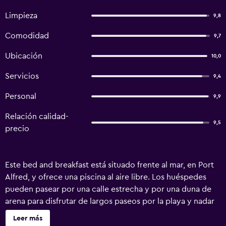
Limpieza
9,8
Comodidad
9,7
Ubicación
10,0
Servicios
9,4
Personal
9,9
Relación calidad-
9,5
precio
Este bed and breakfast está situado frente al mar, en Port
Alfred, y ofrece una piscina al aire libre. Los huéspedes
pueden pasear por una calle estrecha y por una duna de
arena para disfrutar de largos paseos por la playa y nadar
en el océano. Está situado a medio camino entre Port
Leer más
Elizabeth y East London. Hay conexión Wi-Fi gratuita.