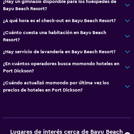
¿Hay un gimnasio disponible para los huéspedes de
Espacio de almacenamiento
Bayu Beach Resort?
¿A qué hora es el check-out en Bayu Beach Resort?
Comedor
Tetera eléctrica
¿Cuánto cuesta una habitación en Bayu Beach
Resort?
Restaurante
Bar/lounge
¿Hay servicio de lavandería en Bayu Beach Resort?
Tetera
¿En cuántos operadores busca momondo hoteles en
La comida se puede entregar en el alojamiento
Port Dickson?
Cafetera
¿Cuándo actualizó momondo por última vez los
precios de hoteles en Port Dickson?
Servicios y facilidades
Centro de negocios
Servicio de despertador
Instalaciones para reuniones
Lugares de interés cerca de Bayu Beach