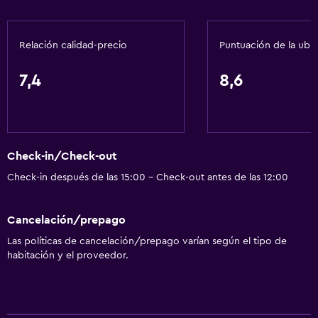
Servicios básicos
Internet
Relación calidad-precio
Puntuación de la ubi
Toallas
Extinguidor
7,4
8,6
Artículos de aseo gratis
Champú
Alarma de humo
Check-in/Check-out
Gel de ducha
Check-in después de las 15:00 - Check-out antes de las 12:00
Aire acondicionado
Toallas/ropa de cama (cargo adicional)
Cancelación/prepago
Las políticas de cancelación/prepago varían según el tipo de
Baño
habitación y el proveedor.
Ducha
Gorro de baño
Tina de baño