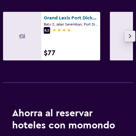
Tobogán acuático
Grand Lexis Port Dickson
Aire libre
Batu 2, Jalan Seremban, Port Dickson
4 estrellas
8,5
Sillas de playa
Parrilla
$77
Terraza
Estacionamiento y transporte
Estacionamiento gratuito
Estacionamiento privado
Sistema de entretenimiento
Ahorra al reservar
TV de pantalla plana
hoteles con momondo
TV