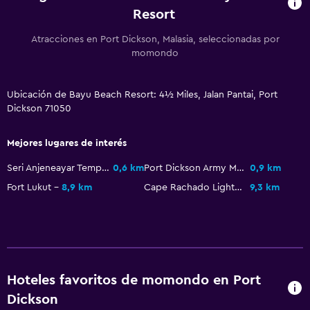
Servicio de habitaciones
Resort
Botella de agua
Atracciones en Port Dickson, Malasia, seleccionadas por
Recepción 24 horas
momondo
Salud y seguridad
Ubicación de Bayu Beach Resort: 4½ Miles, Jalan Pantai, Port
Limpieza diaria
Dickson 71050
Botiquín de primeros auxilios
Mejores lugares de interés
Cámaras CCTV en zonas comunes
Seri Anjeneayar Temple Port Dickson
0,6 km
Port Dickson Army Museum
0,9 km
Cámaras CCTV en el exterior
Fort Lukut
8,9 km
Cape Rachado Lighthouse
9,3 km
Seguridad las 24 horas
Piscina
Piscina al aire libre
Hoteles favoritos de momondo en Port
Toallas para piscina
Dickson
Piscina con vista