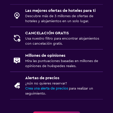
Lavandería
Las mejores ofertas de hoteles para ti
Lavandería
Descubre más de 3 millones de ofertas de
Servicios de lavandería/tintorería
hoteles y alojamientos en un solo lugar.
CANCELACIÓN GRATIS
Habitación
Usa nuestro filtro para encontrar alojamientos
Enchufe cerca de la cama
con cancelación gratis.
Armario o clóset
Millones de opiniones
Mira las puntuaciones basadas en millones de
Zona de trabajo
opiniones de huéspedes reales.
Fax/fotocopiadora
Alertas de precios
Escritorio
¿Aún no quieres reservar?
Crea una alerta de precios
para realizar un
seguimiento.
Ideal para familias
Cuna/cama nido disponibles
Piscina (para niños)