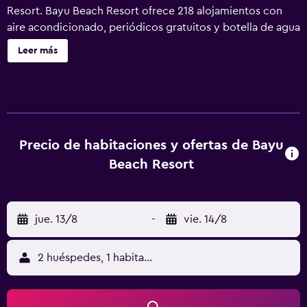
Resort. Bayu Beach Resort ofrece 218 alojamientos con
aire acondicionado, periódicos gratuitos y botella de agua
gratuita. Se ofrece televisión por satélite. Los baños están
Leer más
equipados con bañera o ducha con bañera profunda,
zapatillas, bidé y artículos de higiene personal gratuitos.
También hay camas supletorias (de pago) a disposición de
los clientes. Se ofrece servicio de limpieza todos los días.
En el alojamiento hay piscina al aire libre y piscina infantil.
Otros servicios de ocio y esparcimiento incluyen
Precio de habitaciones y ofertas de Bayu
gimnasio.
Beach Resort
jue. 13/8
-
vie. 14/8
2 huéspedes, 1 habitación