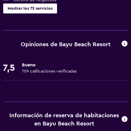
Mostrar los 73 servicios
Accesibilidad y adecuación
Unidad accesible para personas en silla de ruedas
Accesibilidad
Opiniones de Bayu Beach Resort
Ascensor
Ascensor disponible
Bueno
7,5
Estacionamiento accesible
709 calificaciones verificadas
Para no fumadores
Lavabo bajo
Almohada sin plumas
Inodoro con barras de apoyo
Información de reserva de habitaciones
Plantas superiores accesibles por ascensor
en Bayu Beach Resort