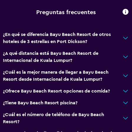
Bidé
Preguntas frecuentes
Secador de pelo
Aseo
¿En qué se diferencia Bayu Beach Resort de otros
Papel higiénico
hoteles de 3 estrellas en Port Dickson?
Baño privado
¿A qué distancia está Bayu Beach Resort de
Internacional de Kuala Lumpur?
General
Acceso a la playa
¿Cuál es la mejor manera de llegar a Bayu Beach
Resort desde Internacional de Kuala Lumpur?
Habitaciones familiares
Vista al mar
¿Ofrece Bayu Beach Resort opciones de comida?
Pantuflas
¿Tiene Bayu Beach Resort piscina?
Sofá
¿Cuál es el número de teléfono de Bayu Beach
Teléfono
Resort?
Piso de mosaico/mármol