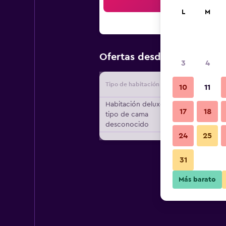
Bus
L
M
$408
Ofertas desde
/
Oferta 
3
4
Tipo de habitación
Proveedo
10
11
Habitación deluxe,
17
18
tipo de cama
desconocido
24
25
31
Más barato