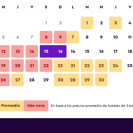
car
M
J
V
S
D
L
M
M
J
V
1
2
1
2
3
4
más barata de precio por noche
5
6
7
8
9
7
8
9
10
11
r
Total noche
12
13
14
15
16
14
15
16
17
18
19
20
21
22
23
21
22
23
24
25
$408
Ver oferta
26
27
28
29
30
28
29
30
Promedio
Más caro
En base a los precios promedio de hoteles de 3 est