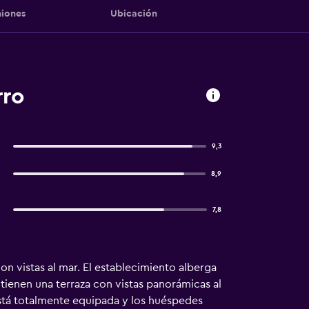
iones
Ubicación
rro
9,3
8,9
7,8
on vistas al mar. El establecimiento alberga
tienen una terraza con vistas panorámicas al
está totalmente equipada y los huéspedes