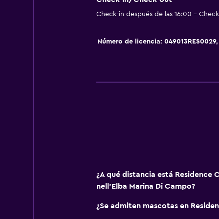
Ducha
Check-in después de las 16:00 - Check-
Gorro de baño
Baño pequeño adicional
Número de licencia: 049013RES0029
Bidé
Aseo
Papel higiénico
Ducha italiana
Cocina
Copas
Tetera eléctrica
Utensilios de cocina
¿A qué distancia está Residence
nell'Elba Marina Di Campo?
Cocina
Cocineta
¿Se admiten mascotas en Reside
Lavavajillas