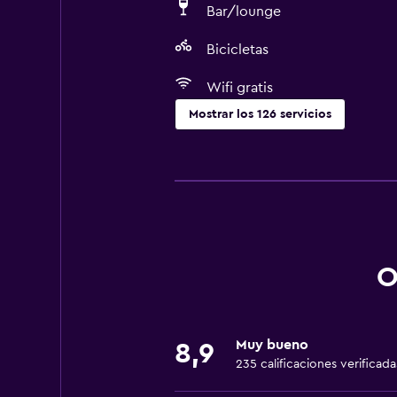
Bar/lounge
Bicicletas
Wifi gratis
Mostrar los 126 servicios
General
Habitaciones familiares
Vista al jardín
Vista a punto de interés
Vista a la piscina
O
Espacio de almacenamiento
Vista al mar
Muy bueno
8,9
Zona de estar
235 calificaciones verificada
Adosado