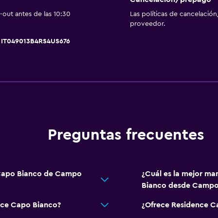
Buceo
out antes de las 10:30
Las políticas de cancelación
Buceo
proveedor.
Clases de cocina
, IT049013B4RS4US676
Paseos a caballo
Ping pong
Windsurf
Senderismo
Accesibilidad y adecuac
Preguntas frecuentes
Unidad ubicada en la pla
Almohada hipoalergénic
Fregadero bajo
 Capo Bianco de Campo
¿Cuál es la mejor ma
Bianco desde Campo 
Almohada sin plumas
Entrada privada
nce Capo Bianco?
¿Ofrece Residence C
Habitaciones para no fu