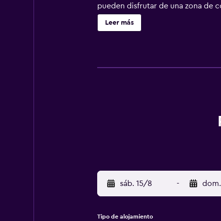
pueden disfrutar de una zona de co
muebles para relajarse y admirar e
Leer más
en coche. Nuevo a restaurante a la
Nuevo a restaurante a la carta jun
piscina abierto para el almuerzo en
sáb. 15/8
-
dom.
Tipo de alojamiento