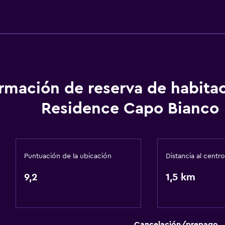
Toallas
Champú
Gel de ducha
Toallas/ropa de cama (ca
Papeleras
ormación de reserva de habita
Acondicionador
Residence Capo Bianco
Actividades
Bicicletas
Pesca
Puntuación de la ubicación
Distancia al centro
Golf
9,2
1,5 km
Canotaje
Ciclismo
Submarinismo
Cancelación/prepago