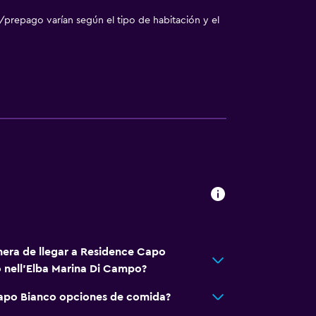
/prepago varían según el tipo de habitación y el
ión
nta baja
a
nera de llegar a Residence Capo
nell'Elba Marina Di Campo?
apo Bianco opciones de comida?
madores disponibles