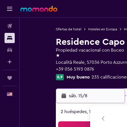
Vuelos
Ofertas de hotel
Hoteles en Europa
Ho
Alojamientos
Residence Capo
Autos
Propiedad vacacional con Buceo
1 estrella
Planifica con IA
Località Reale, 57036 Porto Azzurr
+39 056 5193 0876
Muy bueno
235 calificacione
8,9
Trips
Español
sáb. 15/8
-
2 huéspedes, 1 habitación