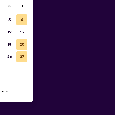
S
D
5
6
12
13
19
20
26
27
rellas