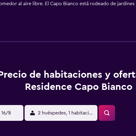
medor al aire libre. El Capo Bianco está rodeado de jardines 
l paisaje. Capoliveri se encuentra a 5,5 km del complejo, mie
 carta junto a la piscina con posibilidad de media pensión. Bu
to a la piscina con posibilidad de media pensión. CORREZIONE: 
 junio, julio y septiembre
Precio de habitaciones y ofer
Residence Capo Bianco
 16/8
2 huéspedes, 1 habitación