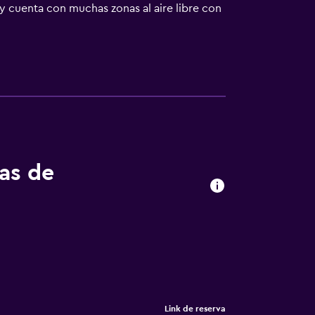
y cuenta con muchas zonas al aire libre con
ntras que Marina di Campo está a 30 minutos
ongiorno, prego correggere l'ultima frase: -
- Nuevo Restaurante a la carta junto a la
tas de
Link de reserva