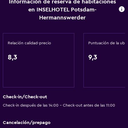
Información de reserva de habitaciones
Caja fuerte
en INSELHOTEL Potsdam-
Botella de agua
Hermannswerder
Servicios básicos
Wifi disponible en todas las instalaciones
Relación calidad-precio
Puntuación de la ubi
Internet
Extinguidor
8,3
9,3
Artículos de aseo gratis
Alarma de humo
Calefacción
Wifi gratis
Check-in/Check-out
Ropa de cama
Check-in después de las 14:00 - Check-out antes de las 11:00
Toallas
Champú
Cancelación/prepago