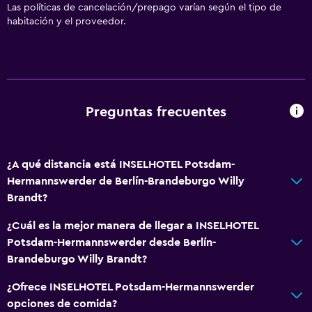
Gel de ducha
Las políticas de cancelación/prepago varían según el tipo de
habitación y el proveedor.
Papeleras
General
Vista al jardín
Vista al patio interior
Preguntas frecuentes
Vista al lago
Espacio de almacenamiento
¿A qué distancia está INSELHOTEL Potsdam-
Vista a una calle tranquila
Hermannswerder de Berlín-Brandeburgo Willy
Zona de estar
Brandt?
Sofá
¿Cuál es la mejor manera de llegar a INSELHOTEL
Habitaciones insonorizadas
Potsdam-Hermannswerder desde Berlín-
Brandeburgo Willy Brandt?
Teléfono
Alfombrado
¿Ofrece INSELHOTEL Potsdam-Hermannswerder
opciones de comida?