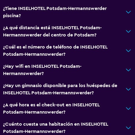
Piscina y spa
¿Tiene INSELHOTEL Potsdam-Hermannswerder
Piscina climatizada
piscina?
Spa
¿A qué distancia está INSELHOTEL Potsdam-
Piscina (cubierta)
Hermannswerder del centro de Potsdam?
Piscina al aire libre
¿Cuál es el número de teléfono de INSELHOTEL
Piscina con vista
Potsdam-Hermannswerder?
Vapor
¿Hay wifi en INSELHOTEL Potsdam-
Masajes
Hermannswerder?
Sauna
¿Hay un gimnasio disponible para los huéspedes de
INSELHOTEL Potsdam-Hermannswerder?
Baño
¿A qué hora es el check-out en INSELHOTEL
Secador de pelo
Potsdam-Hermannswerder?
Albornoz
¿Cuánto cuesta una habitación en INSELHOTEL
Baño privado
Potsdam-Hermannswerder?