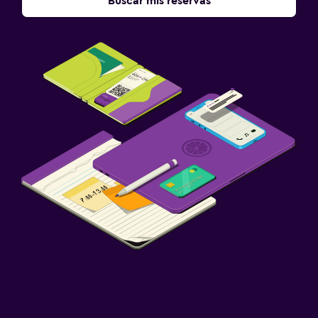
Buscar mis reservas
Escritorio
Ideal para familias
Cuna/cama nido disponibles
Comidas para niños
Gimnasio
Gimnasio