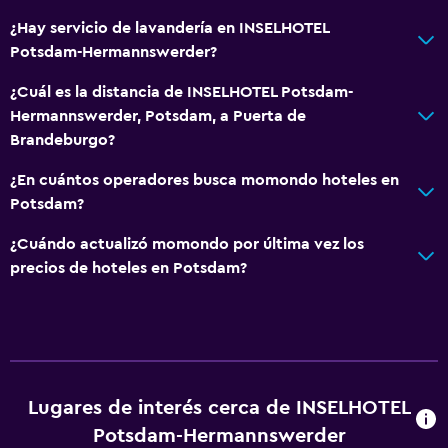
Ducha
¿Hay servicio de lavandería en INSELHOTEL
Gorro de baño
Potsdam-Hermannswerder?
Tina de baño
¿Cuál es la distancia de INSELHOTEL Potsdam-
Aseo
Hermannswerder, Potsdam, a Puerta de
Papel higiénico
Brandeburgo?
¿En cuántos operadores busca momondo hoteles en
Comedor
Potsdam?
Almuerzos para llevar
¿Cuándo actualizó momondo por última vez los
Menús para dietas especiales (bajo petición)
precios de hoteles en Potsdam?
Restaurante
Bar/lounge
La comida se puede entregar en el alojamiento
Minibar
Lugares de interés cerca de INSELHOTEL
Desayuno en la habitación
Potsdam-Hermannswerder