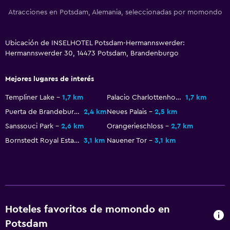
Nevera
Atracciones en Potsdam, Alemania, seleccionadas por momondo
Actividades
Ubicación de INSELHOTEL Potsdam-Hermannswerder:
Tienda de regalos
Hermannswerder 30, 14473 Potsdam, Brandenburgo
Bicicletas
Mejores lugares de interés
Pesca
Juegos de mesa/rompecabezas
Templiner Lake
1,7 km
Palacio Charlottenhof
1,7 km
Puerta de Brandeburgo
2,4 km
Neues Palais
2,5 km
Canotaje
Sanssouci Park
2,6 km
Orangerieschloss
2,7 km
Ciclismo
Bornstedt Royal Estate
3,1 km
Nauener Tor
3,1 km
Windsurf
Senderismo
Accesibilidad y adecuación
Para no fumadores
Hoteles favoritos de momondo en
Potsdam
Accesibilidad