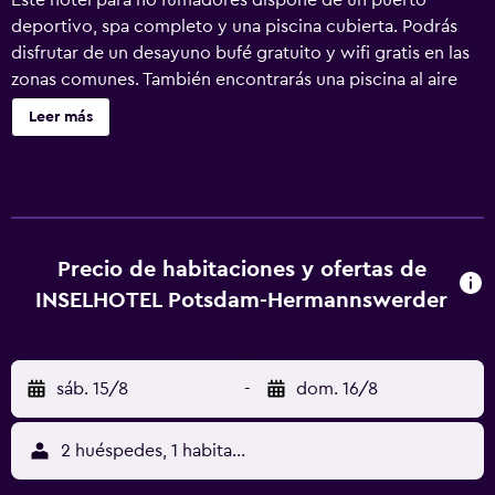
Este hotel para no fumadores dispone de un puerto
deportivo, spa completo y una piscina cubierta. Podrás
disfrutar de un desayuno bufé gratuito y wifi gratis en las
zonas comunes. También encontrarás una piscina al aire
libre, un restaurante y un centro de bienestar. INSELHOTEL
Leer más
Potsdam - Hermannswerder ofrece 88 alojamientos con
minibar y caja fuerte (cabe un portátil). Todos los
alojamientos tienen mobiliario diferente. Este hotel en
Potsdam ofrece acceso a Internet wifi gratis. Los baños
están equipados con bañera o ducha y secador de pelo.
Los servicios para las personas de negocios incluyen
Precio de habitaciones y ofertas de
escritorio y teléfono. Se ofrece servicio de limpieza todos
INSELHOTEL Potsdam-Hermannswerder
los días. Este hotel dispone de puerto deportivo y centro
de bienestar. En el alojamiento hay piscina cubierta y
piscina al aire libre. Otros servicios de ocio y
sáb. 15/8
-
dom. 16/8
esparcimiento incluyen sauna y gimnasio. No se permite la
entrada al centro de bienestar a huéspedes menores de 14
años. Se pueden practicar las actividades de ocio y
2 huéspedes, 1 habitación
esparcimiento que se indican más abajo en las