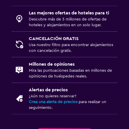
Limpieza diaria
Cámaras CCTV en zonas comunes
Las mejores ofertas de hoteles para ti
Cámaras CCTV en el exterior
Descubre más de 3 millones de ofertas de
hoteles y alojamientos en un solo lugar.
Seguridad las 24 horas
Botiquín de primeros auxilios
CANCELACIÓN GRATIS
Usa nuestro filtro para encontrar alojamientos
Caja fuerte
con cancelación gratis.
Sistema de entretenimiento
Millones de opiniones
Mira las puntuaciones basadas en millones de
TV de pantalla plana
opiniones de huéspedes reales.
TV por cable o vía satélite
Alertas de precios
Radio
¿Aún no quieres reservar?
Reproductor de CD
Crea una alerta de precios
para realizar un
seguimiento.
TV
Lavandería