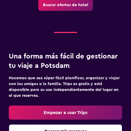
Buscar ofertas de hotel
Lavandería
Servicio de planchado
Servicios de lavandería/tintorería
Habitación
Enchufe cerca de la cama
Una forma más fácil de gestionar
Perchero
tu viaje a Potsdam
Armario o clóset
Hacemos que sea súper fácil planificar, organizar y viajar
con los amigos o la familia. Trips es gratis y está
Estacionamiento y transporte
disponible para su uso independientemente del lugar en
Estacionamiento
el que reserves.
Carga de vehículos eléctricos
Empezar a usar Trips
Zona de trabajo
Fax/fotocopiadora