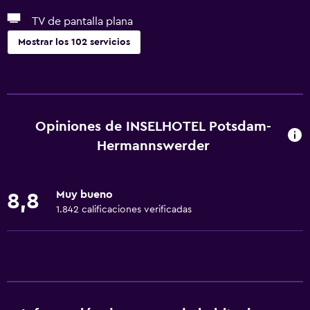
TV de pantalla plana
Mostrar los 102 servicios
Servicios y facilidades
Centro de negocios
Servicio de despertador
Opiniones de INSELHOTEL Potsdam-
Baño turco
Hermannswerder
Instalaciones para reuniones
Servicio de habitaciones
Muy bueno
8,8
Mostrador de información turística
1.842 calificaciones verificadas
Acceso con tarjeta
Masaje de pies
Check-out exprés
Recepción 24 horas