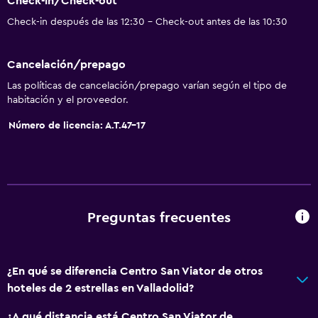
Check-in/Check-out
Papel higiénico
Check-in después de las 12:30 - Check-out antes de las 10:30
Ducha
Baño privado
Cancelación/prepago
Las políticas de cancelación/prepago varían según el tipo de
Accesibilidad y adecuación
habitación y el proveedor.
Para no fumadores
Número de licencia: A.T.47-17
Ascensor
Almohada sin plumas
Ascensor disponible
Plantas superiores accesibles por ascensor
Preguntas frecuentes
General
Piso de mosaico/mármol
¿En qué se diferencia Centro San Viator de otros
hoteles de 2 estrellas en Valladolid?
Vista al jardín
Vista a la ciudad
¿A qué distancia está Centro San Viator de