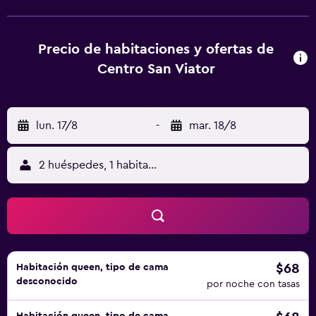
Valladolid. En el albergue, todas las habitaciones cuentan
con escritorio. En Centro San Viator, las habitaciones
tienen baño privado y ropa de cama. Catedral de
Precio de habitaciones y ofertas de
Valladolid está a 3,3 km del alojamiento, y Plaza Mayor de
Centro San Viator
Valladolid está a 4,2 km. El aeropuerto (Aeropuerto de
Valladolid) está a 17 km.
lun. 17/8
-
mar. 18/8
2 huéspedes, 1 habitación
$68
Habitación queen, tipo de cama
desconocido
por noche con tasas