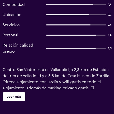
Comodidad
7,8
Ubicación
7,2
Servicios
7,4
Personal
8,4
Relación calidad-
8,3
precio
Centro San Viator está en Valladolid, a 2,3 km de Estación
de tren de Valladolid y a 3,8 km de Casa Museo de Zorrilla.
Ofrece alojamiento con jardín y wifi gratis en todo el
alojamiento, además de parking privado gratis. El
alojamiento está a unos 2,5 km de Casa Museo de
Leer más
Cervantes, a 2,6 km de Colegio Mayor de Santa Cruz y a
2,9 km de Polideportivo Pisuerga. Este alojamiento libre
de humo se encuentra a 1,9 km de Estación de autobús de