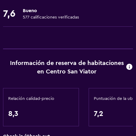
Gel de ducha
Bueno
7,6
Ropa de cama
577 calificaciones verificadas
Toallas
Ventilador
Extinguidor
Champú
Información de reserva de habitaciones
Alarma de humo
en Centro San Viator
Calefacción
Papeleras
Relación calidad-precio
Puntuación de la ubi
Baño
Tina de baño
8,3
7,2
Bidé
Aseo