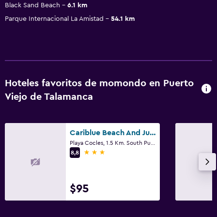
Black Sand Beach
6.1 km
Parque Internacional La Amistad
54.1 km
Hoteles favoritos de momondo en Puerto
Viejo de Talamanca
Cariblue Beach And Jungle Resort
Playa Cocles, 1.5 Km. South Puerto Viejo, Puerto Viejo de Talamanca
3 estrellas
8,8
$95