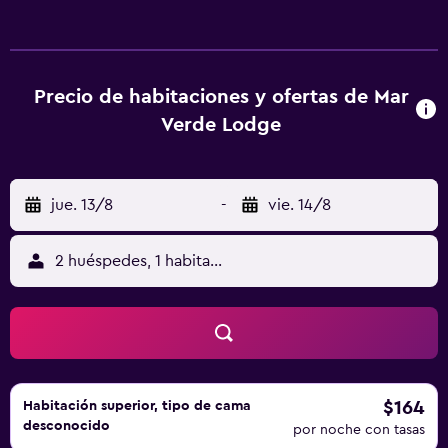
ofrece servicio de alquiler de bicicletas. Playa Chiquita
está a 6 min a pie del alojamiento, y Jaguar Rescue Center
está a 2,1 km.
Precio de habitaciones y ofertas de Mar
Verde Lodge
jue. 13/8
-
vie. 14/8
2 huéspedes, 1 habitación
$164
Habitación superior, tipo de cama
desconocido
por noche con tasas