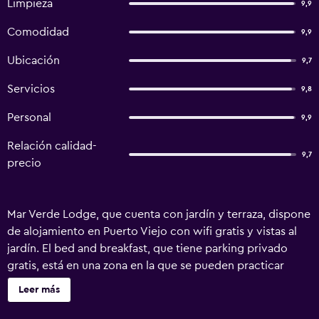
Limpieza
9,9
Comodidad
9,9
Ubicación
9,7
Servicios
9,8
Personal
9,9
Relación calidad-
9,7
precio
Mar Verde Lodge, que cuenta con jardín y terraza, dispone
de alojamiento en Puerto Viejo con wifi gratis y vistas al
jardín. El bed and breakfast, que tiene parking privado
gratis, está en una zona en la que se pueden practicar
actividades como pesca y ciclismo. El bed and breakfast
Leer más
incluye 1 dormitorio, una sala de estar y 1 baño con
secador de pelo y bañera o ducha. El bed and breakfast