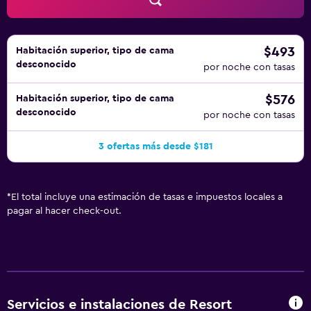
al gimnasio de niños menores de 12 años sin la supervisión
de un adulto. No se permite la entrada al centro de
bienestar, al gimnasio y al hidromasaje a huéspedes
menores de 13 años. Se pueden practicar las actividades
$493
Habitación superior, tipo de cama
desconocido
de ocio y esparcimiento que se indican más abajo en las
por noche con tasas
instalaciones o cerca del alojamiento (es posible que se
$576
Habitación superior, tipo de cama
aplique un recargo).
desconocido
por noche con tasas
3 ofertas más desde $181
*
El total incluye una estimación de tasas e impuestos locales a
pagar al hacer check-out.
Servicios e instalaciones de Resort