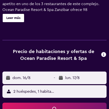
apetito en uno de los 3 restaurantes de este complejo.
Ocean Paradise Resort & Spa Zanzibar ofrece 98
alojamientos con aire acondicionado, con acceso por
Leer más
pasillos exteriores y minibar y caja fuerte (cabe un
portátil). Estos alojamientos ofrecen una zona de estar
separada. Se ofrece una televisión de pantalla plana de 32
pulgadas con canales por satélite. Los baños están
equipados con ducha, bidé, artículos de higiene personal
gratuitos y secador de pelo. Los huéspedes pueden
Precio de habitaciones y ofertas de
navegar por la web gracias a nuestro acceso a Internet
Ocean Paradise Resort & Spa
wifi gratis (velocidad: 25 Mbps o más). Las habitaciones
también incluyen botella de agua gratuita y cafetera y
tetera. Se ofrece servicio de descubierta nocturno y
dom. 16/8
-
lun. 17/8
servicio de limpieza todos los días. Es posible solicitar
tabla de planchar con plancha. En el alojamiento hay
piscina al aire libre y piscina infantil. Otros servicios de
2 huéspedes, 1 habitación
ocio y esparcimiento incluyen baño turco y gimnasio. No
se permite la entrada a la piscina, al centro de bienestar y