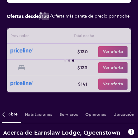
Ofertas desde
$130
/
Oferta más barata de precio por noche
Proveedor
Total noche
$130
Ver oferta
$133
Ver oferta
$141
Ver oferta
Sobre
Habitaciones
Servicios
Opiniones
Ubicación
Acerca de Earnslaw Lodge, Queenstown