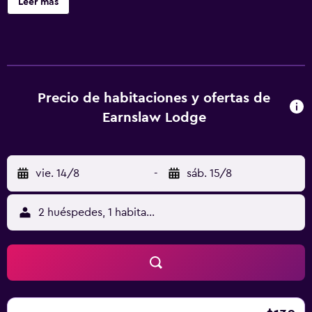
Leer más
ofrece 20 alojamientos con secador de pelo. Se ofrece
una televisión de pantalla plana en todas las habitaciones.
Los huéspedes pueden utilizar los siguientes servicios
disponibles en las habitaciones: frigorífico y microondas.
Los baños están equipados con ducha. Los huéspedes
pueden navegar por la web gracias a nuestro acceso a
Precio de habitaciones y ofertas de
Internet wifi gratis. Los servicios para las personas de
Earnslaw Lodge
negocios incluyen escritorio y teléfono. Se ofrece servicio
de limpieza todos los días. Se pueden practicar las
actividades de ocio y esparcimiento que se indican más
vie. 14/8
-
sáb. 15/8
abajo en las instalaciones o cerca del alojamiento (es
posible que se aplique un recargo).
2 huéspedes, 1 habitación