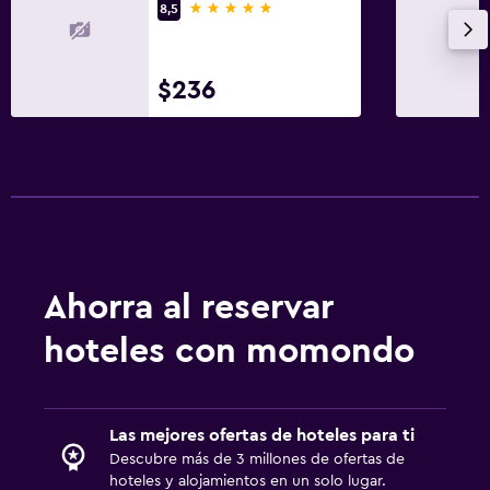
5 estrellas
8,5
Servicio de despertador
Servicio de habitaciones
$236
Mostrador de información turística
Acceso con llave
Check-out exprés
Recepción 24 horas
Comedor
Restaurante
Ahorra al reservar
Bar/lounge
hoteles con momondo
Desayuno en la habitación
Mesa de comedor
Las mejores ofertas de hoteles para ti
Sistema de entretenimiento
Descubre más de 3 millones de ofertas de
hoteles y alojamientos en un solo lugar.
Radio