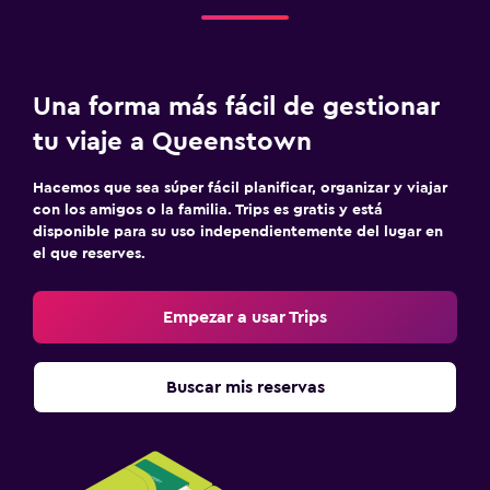
Traslado aeropuerto
Estacionamiento gratuito
Una forma más fácil de gestionar
Lavandería
tu viaje a Queenstown
Lavandería
Servicios de lavandería/tintorería
Hacemos que sea súper fácil planificar, organizar y viajar
con los amigos o la familia. Trips es gratis y está
disponible para su uso independientemente del lugar en
Aire libre
el que reserves.
Terraza/patio
Empezar a usar Trips
Zona de trabajo
Escritorio
Buscar mis reservas
Ideal para familias
Cuna/cama nido disponibles