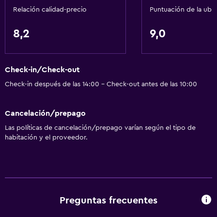
Relación calidad-precio
Puntuación de la ubi
Servicios básicos
8,2
9,0
Wifi gratis
Internet
Check-in/Check-out
Ropa de cama
Check-in después de las 14:00 - Check-out antes de las 10:00
Toallas
Extinguidor
Cancelación/prepago
Artículos de aseo gratis
Las políticas de cancelación/prepago varían según el tipo de
Champú
habitación y el proveedor.
Alarma de humo
Calefacción
Gel de ducha
Aire acondicionado
Preguntas frecuentes
Papeleras