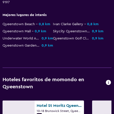
9197
Teléfono
Mejores lugares de interés
Alfombrado
Bodega de esquí
Queenstown Beach
0,8 km
Ivan Clarke Gallery
0,8 km
Queenstown Mall
0,9 km
Skycity Queenstown Casino
0,9 km
Espacio de almacenamiento
Underwater World Aquarium
0,9 km
Queenstown Golf Club
0,9 km
Queenstown Gardens
0,9 km
Baño
Ducha
Baño adicional
Secador de pelo
Hoteles favoritos de momondo en
Aseo
Queenstown
Papel higiénico
Baño privado
Hotel St Moritz Queenstown - MGallery Collection
Servicios y facilidades
10-18 Brunswick Street, Queenstown