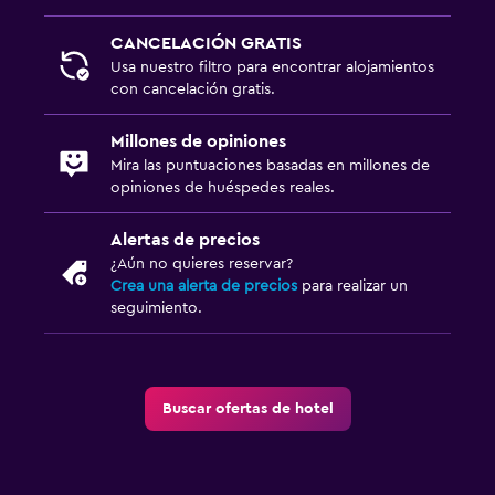
TV de pantalla plana
CANCELACIÓN GRATIS
Usa nuestro filtro para encontrar alojamientos
TV
con cancelación gratis.
Habitación
Millones de opiniones
Mira las puntuaciones basadas en millones de
Mantas eléctricas
opiniones de huéspedes reales.
Despertador
Armario o clóset
Alertas de precios
¿Aún no quieres reservar?
Crea una alerta de precios
para realizar un
Salud y seguridad
seguimiento.
Limpieza diaria
Cámaras CCTV en zonas comunes
Caja fuerte
Buscar ofertas de hotel
Estacionamiento y transporte