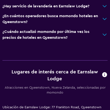
Habitaciones para no fumadores disponibles
¿Hay servicio de lavandería en Earnslaw Lodge?
Ducha adaptada para silla de ruedas
¿En cuántos operadores busca momondo hoteles en
Ascensor
Queenstown?
Silla para ducha
¿Cuándo actualizó momondo por última vez los
Estacionamiento accesible
precios de hoteles en Queenstown?
Almohada sin plumas
Inodoro con barras de apoyo
Plantas superiores accesibles por escaleras
Áreas designadas para fumadores
Lugares de interés cerca de Earnslaw
Lodge
General
Habitaciones familiares
Atracciones en Queenstown, Nueva Zelanda, seleccionadas por
momondo
Vista al patio interior
Sofá
Ubicación de Earnslaw Lodge: 77 Frankton Road, Queenstown
Vista al lago