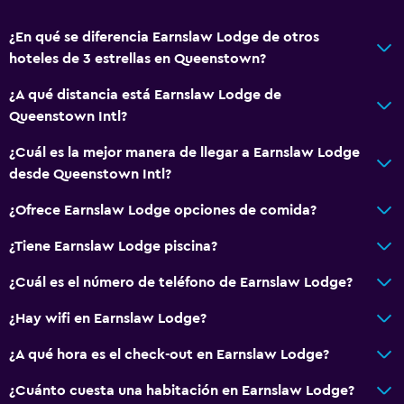
Acondicionador
¿En qué se diferencia Earnslaw Lodge de otros
hoteles de 3 estrellas en Queenstown?
Cocina
¿A qué distancia está Earnslaw Lodge de
Tetera eléctrica
Queenstown Intl?
Microondas
¿Cuál es la mejor manera de llegar a Earnslaw Lodge
Utensilios de cocina
desde Queenstown Intl?
Cocina
¿Ofrece Earnslaw Lodge opciones de comida?
Tetera
Tostadora
¿Tiene Earnslaw Lodge piscina?
Nevera
¿Cuál es el número de teléfono de Earnslaw Lodge?
Comedor
¿Hay wifi en Earnslaw Lodge?
Cocineta
¿A qué hora es el check-out en Earnslaw Lodge?
Accesibilidad y adecuación
¿Cuánto cuesta una habitación en Earnslaw Lodge?