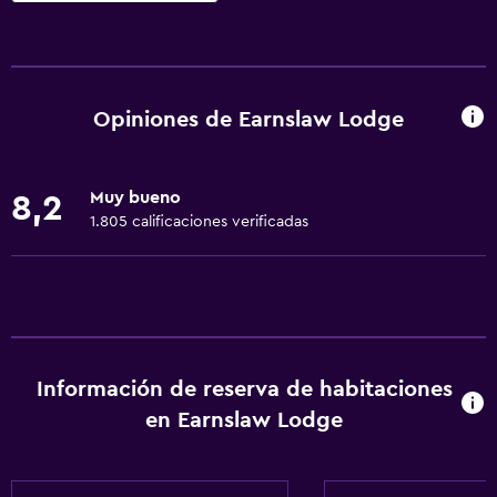
Actividades
Equipo para deportes de nieve
Senderismo
Opiniones de Earnslaw Lodge
Ecoturismo
Acceso a la playa
Muy bueno
8,2
Bicicletas
1.805 calificaciones verificadas
Pesca
Golf
Canotaje
Esquí
Información de reserva de habitaciones
Caza
en Earnslaw Lodge
Patinaje sobre hielo
Paseos a caballo
Natación