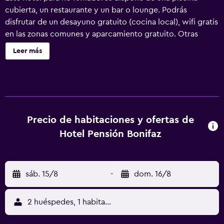
cubierta, un restaurante y un bar o lounge. Podrás
disfrutar de un desayuno gratuito (cocina local), wifi gratis
en las zonas comunes y aparcamiento gratuito. Otras
instalaciones incluyen un bar-cafetería, un centro de
Leer más
conferencias y un centro de negocios. Hotel Pensión
Bonifaz ofrece 72 alojamientos con caja fuerte y secador
de pelo. Se ofrece una televisión de pantalla plana con
canales por cable. Los huéspedes pueden navegar por la
web gracias a nuestro acceso a Internet wifi gratis
(velocidad: 25 Mbps o más). Los servicios para las
Precio de habitaciones y ofertas de
personas de negocios incluyen escritorio y teléfono. Se
Hotel Pensión Bonifaz
ofrece servicio de limpieza todos los días y es posible
solicitar masajes en la habitación. Los servicios de ocio y
esparcimiento en este hotel incluyen una piscina cubierta.
sáb. 15/8
-
dom. 16/8
2 huéspedes, 1 habitación