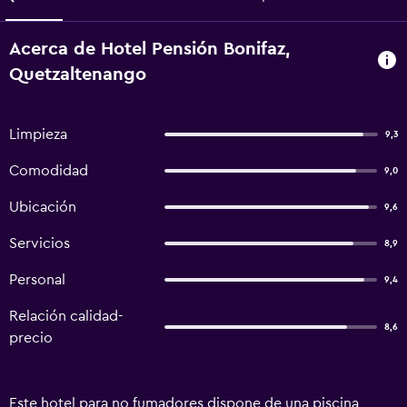
Acerca de Hotel Pensión Bonifaz,
Quetzaltenango
Limpieza
9,3
Comodidad
9,0
Ubicación
9,6
Servicios
8,9
Personal
9,4
Relación calidad-
8,6
precio
Este hotel para no fumadores dispone de una piscina