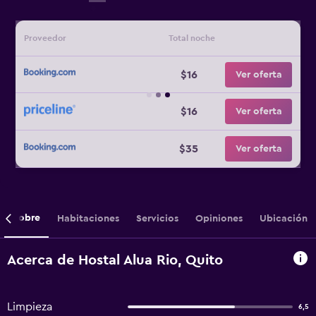
Proveedor
Total noche
$16
Ver oferta
$16
Ver oferta
$35
Ver oferta
Sobre
Habitaciones
Servicios
Opiniones
Ubicación
Acerca de Hostal Alua Rio, Quito
Limpieza
6,5