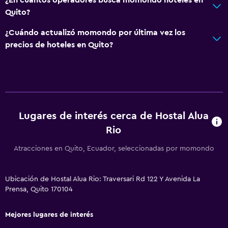
Quito?
Sistema de entretenimiento
¿Cuándo actualizó momondo por última vez los
TV de pantalla plana
precios de hoteles en Quito?
TV por cable o vía satélite
Servicio de streaming
TV
Lugares de interés cerca de Hostal Alua
Estacionamiento y transporte
Rio
Estacionamiento gratuito
Atracciones en Quito, Ecuador, seleccionadas por momondo
Estacionamiento privado
Servicio de traslado (cargo adicional)
Ubicación de Hostal Alua Rio: Traversari Rd 122 Y Avenida La
Prensa, Quito 170104
Accesibilidad y adecuación
Habitaciones para no fumadores disponibles
Mejores lugares de interés