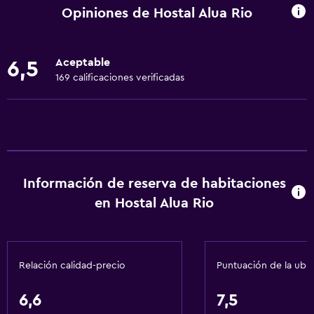
Wifi disponible en todas las instalaciones
Opiniones de Hostal Alua Rio
Internet
Ropa de cama
Aceptable
6,5
Extinguidor
169 calificaciones verificadas
Champú
Alarma de humo
Acondicionador
Servicios y facilidades
Información de reserva de habitaciones
Servicio de despertador
en Hostal Alua Rio
Caja fuerte
Servicio de habitaciones
Relación calidad-precio
Puntuación de la ubi
Mostrador de información turística
Acceso con llave
6,6
7,5
Botella de agua