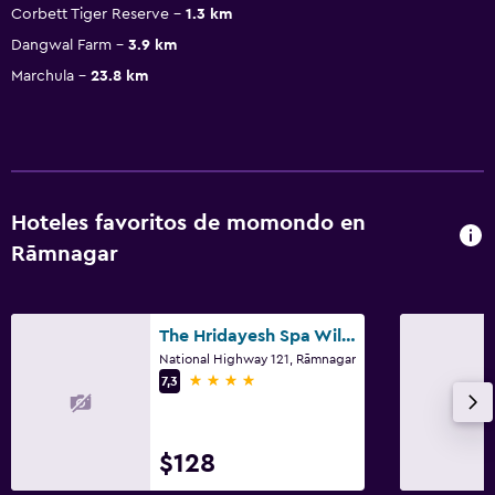
Corbett Tiger Reserve
1.3 km
Dangwal Farm
3.9 km
Marchula
23.8 km
Hoteles favoritos de momondo en
Rāmnagar
The Hridayesh Spa Wilderness Resort
National Highway 121, Rāmnagar
4 estrellas
7,3
$128