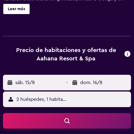
bar junto a la piscina. Se ofrece servicio de cambio de
Leer más
toallas a petición. Aahana Resort & Spa - Jim Corbett
ofrece 40 alojamientos, con acceso por pasillos exteriores
y minibar y caja fuerte. Las habitaciones disponen de
balcón o patio. Cada alojamiento tiene un mobiliario y
decoración diferentes. Las camas están vestidas con ropa
de cama de alta calidad. Se ofrece una televisión LCD de
Precio de habitaciones y ofertas de
42 pulgadas con canales por satélite. Los baños están
Aahana Resort & Spa
equipados con bañera o ducha, albornoces, zapatillas y
bidé. Este hotel en Ramnagar ofrece acceso a Internet wifi
gratis con una velocidad de 100 Mbps o más (para 1 o 2
sáb. 15/8
-
dom. 16/8
personas, o hasta 6 dispositivos). Los servicios para las
personas de negocios incluyen escritorio y teléfono. Las
habitaciones también incluyen botella de agua gratuita y
2 huéspedes, 1 habitación
cafetera y tetera. Es posible solicitar cambio de toallas y
cambio de sábanas. Se ofrece servicio nocturno de
descubierta y servicio de limpieza todos los días. En el
alojamiento hay piscina al aire libre, piscina infantil y