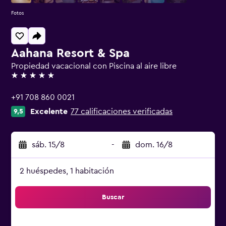
Fotos
Aahana Resort & Spa
Propiedad vacacional con Piscina al aire libre
5 estrellas
+91 708 860 0021
Excelente
77 calificaciones verificadas
9,5
sáb. 15/8
-
dom. 16/8
2 huéspedes, 1 habitación
Buscar