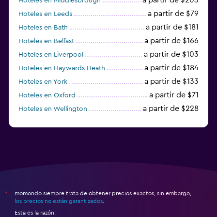
Hoteles en Middlesbrough
a partir de $79
Hoteles en Leeds
a partir de $181
Hoteles en Bath
a partir de $166
Hoteles en Belfast
a partir de $103
Hoteles en Liverpool
a partir de $184
Hoteles en Haywards Heath
a partir de $133
Hoteles en York
a partir de $71
Hoteles en Oxford
a partir de $228
Hoteles en Wellington
a partir de $231
Hoteles en Appleby-in-Westmorland
momondo siempre trata de obtener precios exactos, sin embargo,
*
los precios no están garantizados
.
Esta es la razón: