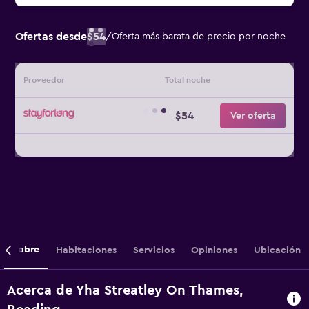
Ofertas desde
$54
/
Oferta más barata de precio por noche
Proveedor
Total noche
$54
Ver oferta
Sobre
Habitaciones
Servicios
Opiniones
Ubicación
Acerca de Yha Streatley On Thames,