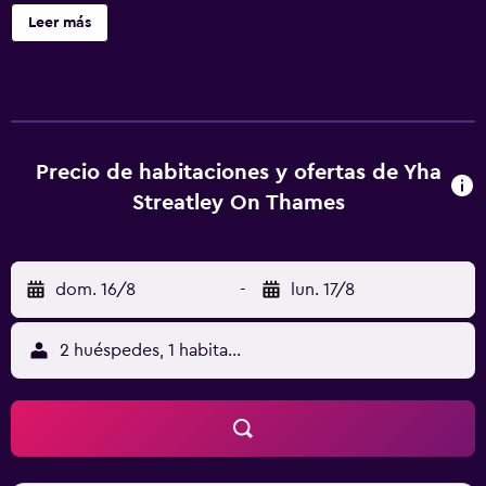
área de pícnic y televisión en una zona común. Se incluye
Leer más
un servicio de limpieza limitado. YHA Streatley - Hostel
tiene 17 alojamientos. Los baños están equipados con
ducha. Se ofrece servicio de limpieza de forma limitada.
Se pueden practicar las actividades de ocio y
esparcimiento que se indican más abajo en las
instalaciones o cerca del alojamiento (es posible que se
Precio de habitaciones y ofertas de Yha
aplique un recargo).
Streatley On Thames
dom. 16/8
-
lun. 17/8
2 huéspedes, 1 habitación