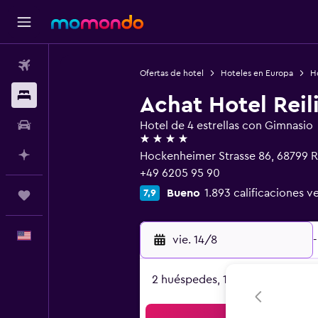
Vuelos
Ofertas de hotel
Hoteles en Europa
H
Alojamientos
Achat Hotel Reil
Autos
Hotel de 4 estrellas con Gimnasio
4 estrellas
Planifica con IA
Hockenheimer Strasse 86, 68799 
+49 6205 95 90
Bueno
1.893 calificaciones ve
7,9
Trips
Español
vie. 14/8
-
2 huéspedes, 1 habitación