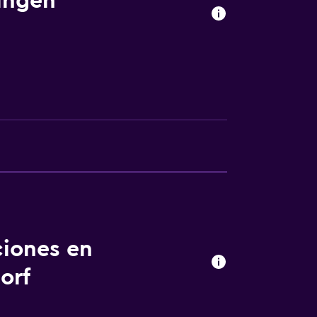
ingen
a noble
ciones en
orf
nto