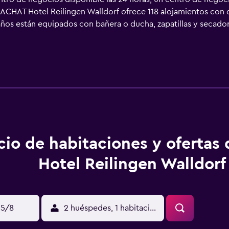
. ACHAT Hotel Reilingen Walldorf ofrece 118 alojamientos con c
años están equipados con bañera o ducha, zapatillas y secador
frece servicio de limpieza a petición y es posible solicitar ju
otel incluyen sauna y gimnasio.
cio de habitaciones y ofertas
Hotel Reilingen Walldorf
15/8
2 huéspedes, 1 habitación