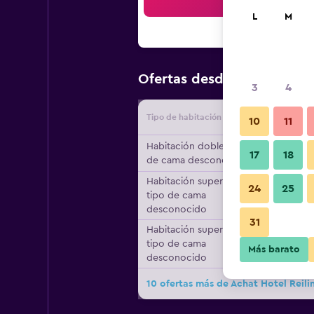
Bus
L
M
$76
Ofertas desde
/
Oferta má
3
4
Tipo de habitación
Proveedo
10
11
Habitación doble, tipo
17
18
de cama desconocido
Habitación superior,
24
25
tipo de cama
desconocido
31
Habitación superior,
tipo de cama
Más barato
desconocido
10 ofertas más de Achat Hotel Reili