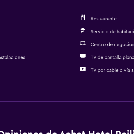
Restaurante
Servicio de habitac
Centro de negocio
nstalaciones
TV de pantalla plan
TV por cable o vía s
Servicios básicos
Wifi gratis
Wifi disponible en todas 
Internet
Ropa de cama