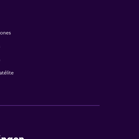
iones
s
a
atélite
las instalaciones