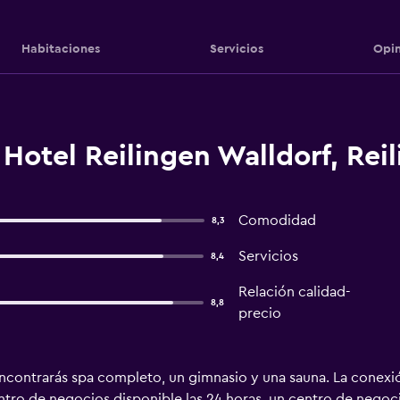
Habitaciones
Servicios
Opin
Hotel Reilingen Walldorf, Rei
Comodidad
8,3
Servicios
8,4
Relación calidad-
8,8
precio
ncontrarás spa completo, un gimnasio y una sauna. La conexión
ntro de negocios disponible las 24 horas, un centro de negoc