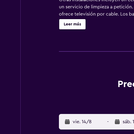
un servicio de limpieza a petición
ofrece televisión por cable. Los b
acceso a Internet wifi gratis. Se o
Leer más
de ocio y esparcimiento en este h
Pre
vie. 14/8
-
sáb. 