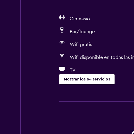
Gimnasio
Bar/lounge
Wifi gratis
Wifi disponible en todas las i
TV
Mostrar los 64 servicios
Servicios y facilidades
Salas de conferencia
Centro de negocios
Servicio de despertador
Caja fuerte