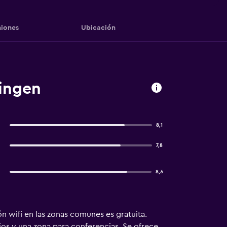
iones
Ubicación
lingen
8,1
7,8
8,3
 wifi en las zonas comunes es gratuita.
ios y una zona para conferencias. Se ofrece