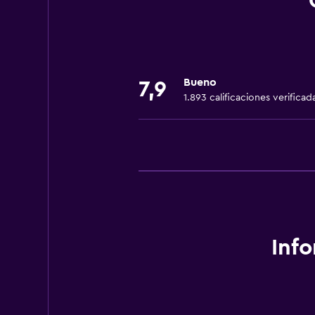
Instalaciones para reuniones
Servicio de habitaciones
Check-out exprés
Bueno
Botella de agua
7,9
1.893 calificaciones verificad
Recepción 24 horas
Accesibilidad y adecuación
Mascotas permitidas bajo consulta
Accesibilidad
Ascensor
Ascensor disponible
Inf
Hipoalergénico
Estacionamiento accesible
Para no fumadores