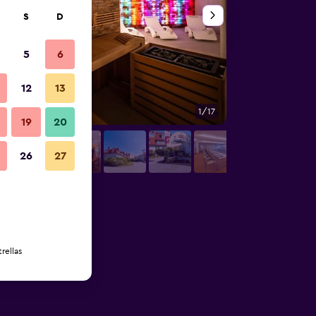
S
D
5
6
12
13
1/17
Buffet
19
20
26
27
rellas