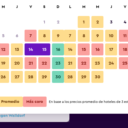
car
M
J
V
S
D
L
M
M
J
V
1
2
1
2
3
4
s barata de precio por noche
5
6
7
8
9
7
8
9
10
11
Spa
r
Total noche
12
13
14
15
16
14
15
16
17
18
$76
Ver oferta
19
20
21
22
23
21
22
23
24
25
Fotos
26
27
28
29
30
28
29
30
$91
Ver oferta
$93
Ver oferta
Promedio
Más caro
En base a los precios promedio de hoteles de 3 est
ngen Walldorf