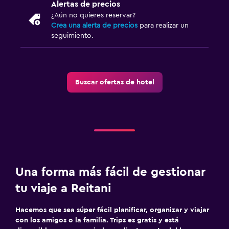
Lavandería
Alertas de precios
¿Aún no quieres reservar?
Tendedero
Crea una alerta de precios
para realizar un
seguimiento.
Zona de trabajo
Escritorio
Buscar ofertas de hotel
General
Vista al mar
Servicios y facilidades
Caja fuerte
Una forma más fácil de gestionar
tu viaje a Reitani
Hacemos que sea súper fácil planificar, organizar y viajar
con los amigos o la familia. Trips es gratis y está