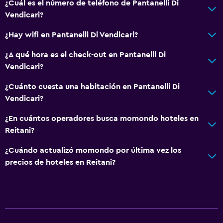
¿Cuál es el número de teléfono de Pantanelli Di
Aire libre
Vendicari?
Terraza/patio
¿Hay wifi en Pantanelli Di Vendicari?
Terraza
¿A qué hora es el check-out en Pantanelli Di
Jardín
Vendicari?
¿Cuánto cuesta una habitación en Pantanelli Di
Estacionamiento y transporte
Vendicari?
Estacionamiento gratuito
¿En cuántos operadores busca momondo hoteles en
Estacionamiento privado
Reitani?
Sistema de entretenimiento
¿Cuándo actualizó momondo por última vez los
precios de hoteles en Reitani?
TV de pantalla plana
TV
Habitación