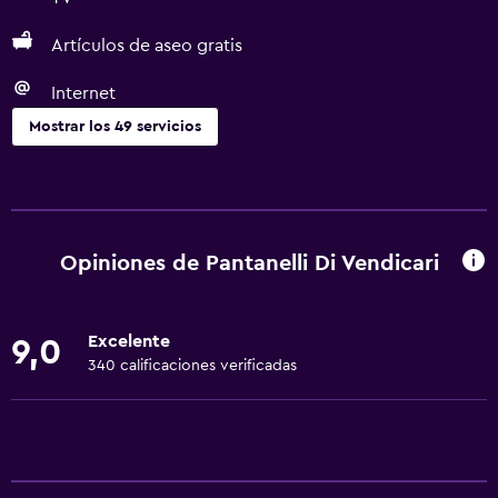
Artículos de aseo gratis
Internet
Mostrar los 49 servicios
Servicios básicos
Wifi gratis
Internet
Opiniones de Pantanelli Di Vendicari
Toallas
Artículos de aseo gratis
Excelente
9,0
Champú
340 calificaciones verificadas
Calefacción
Gel de ducha
Aire acondicionado