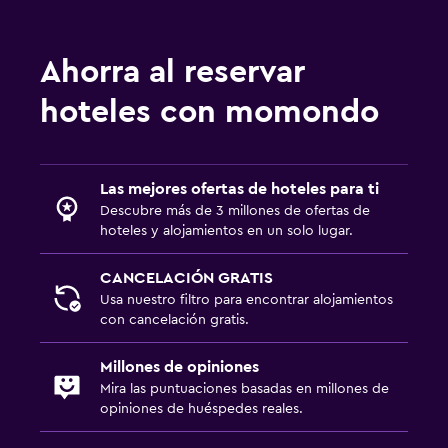
Enchufe cerca de la cama
Armario o clóset
Ahorra al reservar
Actividades
hoteles con momondo
Acceso a la playa
Bicicletas
Las mejores ofertas de hoteles para ti
Salud y seguridad
Descubre más de 3 millones de ofertas de
hoteles y alojamientos en un solo lugar.
Limpieza diaria
Botiquín de primeros auxilios
CANCELACIÓN GRATIS
Usa nuestro filtro para encontrar alojamientos
con cancelación gratis.
Piscina
Piscina al aire libre
Millones de opiniones
Mira las puntuaciones basadas en millones de
Toallas para piscina
opiniones de huéspedes reales.