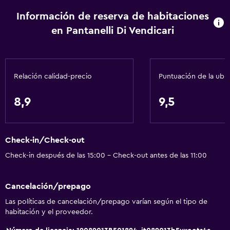
Papeleras
Información de reserva de habitaciones
Comedor
en Pantanelli Di Vendicari
Tetera eléctrica
Almuerzos para llevar
Relación calidad-precio
Puntuación de la ubi
Restaurante
Tetera/cafetera
8,9
9,5
Tetera
Nevera
Check-in/Check-out
La comida se puede entregar en el alojamiento
Check-in después de las 15:00 - Check-out antes de las 11:00
Cafetera
Cancelación/prepago
Accesibilidad y adecuación
Las políticas de cancelación/prepago varían según el tipo de
Habitaciones para no fumadores disponibles
habitación y el proveedor.
Unidad accesible para personas en silla de ruedas