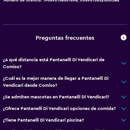
Número de licencia: 19089013B501894, it089013b5yxoots4a
Mascotas permitidas bajo consulta (pueden aplicar cargos
extra)
Accesibilidad
Ducha adaptada para silla de ruedas
Preguntas frecuentes
Inodoro con barras de apoyo
Entrada privada
¿A qué distancia está Pantanelli Di Vendicari de
Baño
Comiso?
Ducha
¿Cuál es la mejor manera de llegar a Pantanelli Di
Bidé
Vendicari desde Comiso?
Secador de pelo
¿Se admiten mascotas en Pantanelli Di Vendicari?
Aseo
¿Ofrece Pantanelli Di Vendicari opciones de comida?
Papel higiénico
¿Tiene Pantanelli Di Vendicari piscina?
Baño privado