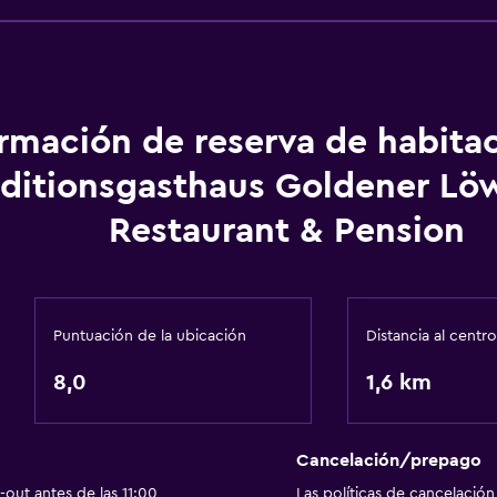
General
Ventana
Habitaciones familiares
ormación de reserva de habita
Zona de estar
aditionsgasthaus Goldener Lö
Posibilidad de habitaci
Restaurant & Pension
Sofá
Alfombrado
Puntuación de la ubicación
Distancia al centro
Accesibilidad y adecuac
8,0
1,6 km
Silla para ducha
Para no fumadores
Cancelación/prepago
Almohada sin plumas
out antes de las 11:00
Las políticas de cancelación