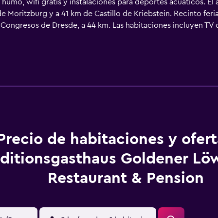
 humo, wifi gratis y instalaciones para deportes acuáticos. El
e Moritzburg y a 41 km de Castillo de Kriebstein. Recinto feri
Congresos de Dresde, a 44 km. Las habitaciones incluyen TV de
 de aseo gratuitos y escritorio. Todas las habitaciones incluy
r actividades en Riesa y alrededores, como ciclismo. Zwinger 
5 km. El aeropuerto (Aeropuerto de Dresde) está a 56 km.
Precio de habitaciones y ofer
aditionsgasthaus Goldener Lö
Restaurant & Pension