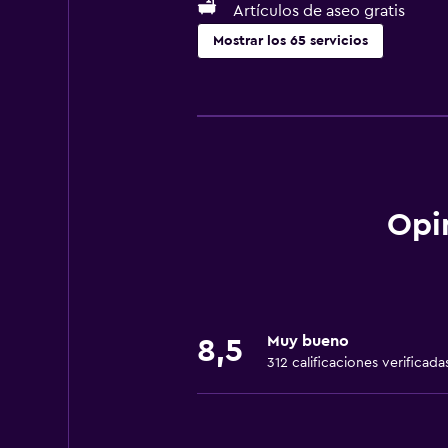
Artículos de aseo gratis
Mostrar los 65 servicios
Servicios básicos
Wifi gratis
Internet
Ropa de cama
Toallas
Opi
Ventilador
Extinguidor
Artículos de aseo gratis
Muy bueno
Alarma de humo
8,5
312 calificaciones verificada
Calefacción
Gel de ducha
Papeleras