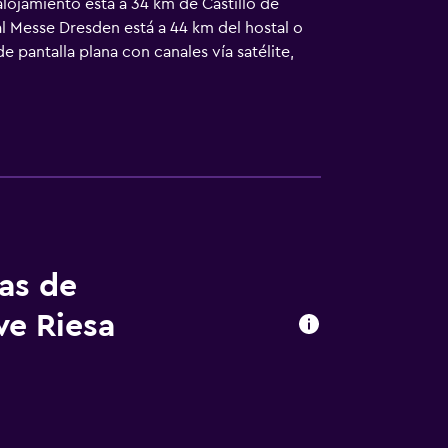
 alojamiento está a 34 km de Castillo de
al Messe Dresden está a 44 km del hostal o
 pantalla plana con canales vía satélite,
en baño privado, secador de pelo y ropa de
está a 44 km del alojamiento, y Bóveda
tas de
we Riesa