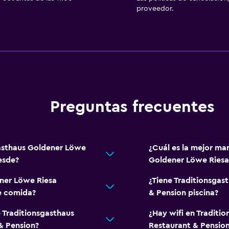
Plantas superiores acces
proveedor.
icos
Ideal para familias
Cuna/cama nido disponi
Libros, DVD, música para
Comidas para niños
Preguntas frecuentes
Periquera
Servicios y facilidades
gasthaus Goldener Löwe
¿Cuál es la mejor man
Instalaciones para reuni
esde?
Goldener Löwe Riesa
Servicio de habitaciones
ener Löwe Riesa
¿Tiene Traditionsgas
Acceso con llave
e comida?
& Pension piscina?
 Traditionsgasthaus
¿Hay wifi en Traditi
Salud y seguridad
& Pension?
Restaurant & Pensio