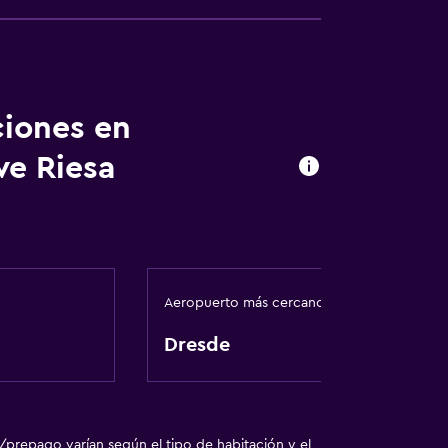
ciones en
we Riesa
ones conectadas
Aeropuerto más cercano
ión
Dresde
/prepago varían según el tipo de habitación y el