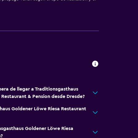
ibles por escaleras
bles
 niños
era de llegar a Traditionsgasthaus
ones
 Restaurant & Pension desde Dresde?
thaus Goldener Löwe Riesa Restaurant
onsgasthaus Goldener Löwe Riesa
n?