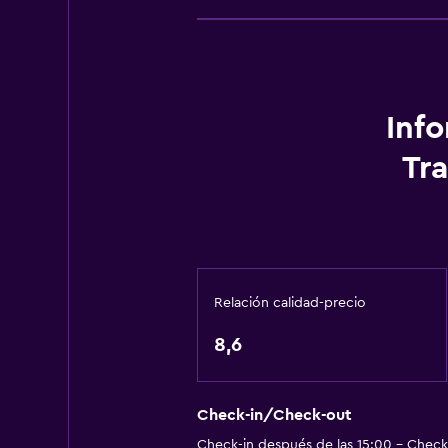
Baño
Baño compartido
Ducha
Inf
Tina de baño
Tr
Secador de pelo
Aseo
Papel higiénico
Baño privado
Relación calidad-precio
Actividades
8,6
Juegos de mesa/rompecabezas
Canotaje
Check-in/Check-out
Ciclismo
Check-in después de las 15:00 - Check-