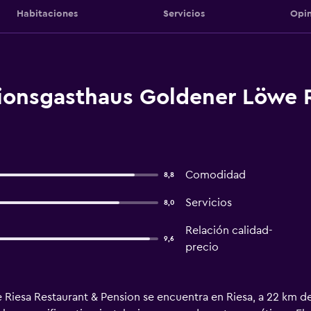
Habitaciones
Servicios
Opin
tionsgasthaus Goldener Löwe 
Comodidad
8,8
Servicios
8,0
Relación calidad-
9,6
precio
Riesa Restaurant & Pension se encuentra en Riesa, a 22 km de