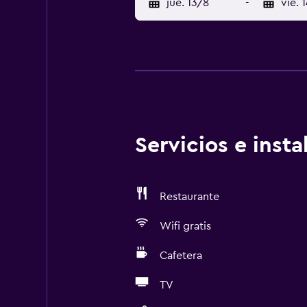
jue. 13/8
-
vie. 
Servicios e inst
Restaurante
Wifi gratis
Cafetera
TV