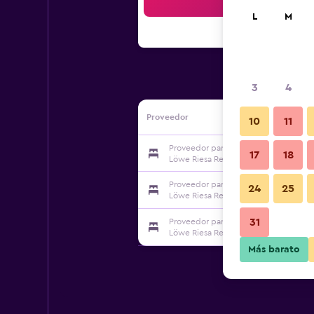
Bus
L
M
3
4
Proveedor
10
11
Proveedor para Traditionsgasthaus G
17
18
Löwe Riesa Restaurant & Pension
Proveedor para Traditionsgasthaus G
24
25
Löwe Riesa Restaurant & Pension
31
Proveedor para Traditionsgasthaus G
Löwe Riesa Restaurant & Pension
Más barato