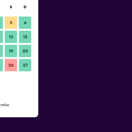
S
D
5
6
12
13
19
20
26
27
rellas