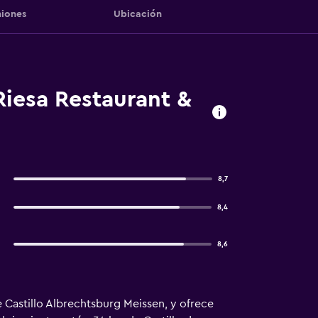
iones
Ubicación
Riesa Restaurant &
8,7
8,4
8,6
 Castillo Albrechtsburg Meissen, y ofrece