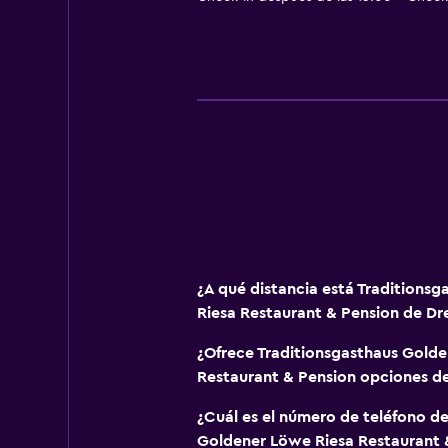
Bolera
Instalaciones para deportes acuát
Habitación
Almohada de plumas
Enchufe cerca de la cama
Sofá cama
Armario o clóset
Sistema de entretenimiento
¿A qué distancia está Traditions
TV de pantalla plana
Riesa Restaurant & Pension de Dr
TV por cable o vía satélite
¿Ofrece Traditionsgasthaus Gold
TV
Restaurant & Pension opciones d
¿Cuál es el número de teléfono de
Lavandería
Goldener Löwe Riesa Restaurant 