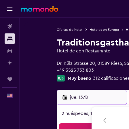
Vuelos
Ofertas de hotel
Hoteles en Europa
H
Alojamientos
Traditionsgasth
Autos
Hotel de con Restaurante
0 estrellas
Planifica con IA
Dr. Külz Strasse 20, 01589 Riesa, Sa
+49 3525 733 803
Muy bueno
312 calificacione
8,5
Trips
Español
jue. 13/8
-
2 huéspedes, 1 habitación