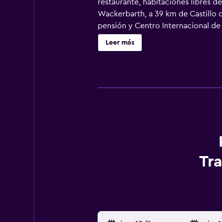
restaurante, habitaciones libres de
Wackerbarth, a 39 km de Castillo d
pensión y Centro Internacional de 
nevera, cafetera, ducha, artículos
Leer más
cama. La clientela puede practica
Verde (histórica y nueva) está a 4
Tr