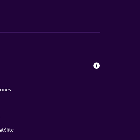
iones
a
atélite