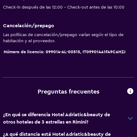
Canotaje
Check-in después de las 12:00 - Check-out antes de las 10:00
Ciclismo
Bingo
Cancelación/prepago
Salón de belleza
Las políticas de cancelación/prepago varían según el tipo de
Minigolf
habitación y el proveedor.
Bolera
Número de licencia: 099014-AL-00515, IT099014A1FA9CAHZJ
Parque acuático
Windsurf
Sala de fiestas
Senderismo
Preguntas frecuentes
Servicios básicos
¿En qué se diferencia Hotel Adriatic&beauty de
Internet
otros hoteles de 3 estrellas en Rímini?
Extinguidor
¿A qué distancia está Hotel Adriatic&beauty de
Artículos de aseo gratis