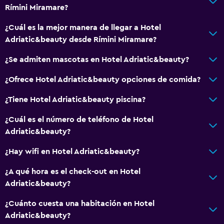
Rímini Miramare?
Alarma de humo
¿Cuál es la mejor manera de llegar a Hotel
Calefacción
Adriatic&beauty desde Rímini Miramare?
Aire acondicionado
¿Se admiten mascotas en Hotel Adriatic&beauty?
Wifi gratis
Ropa de cama
¿Ofrece Hotel Adriatic&beauty opciones de comida?
Toallas
¿Tiene Hotel Adriatic&beauty piscina?
Gel de ducha
¿Cuál es el número de teléfono de Hotel
Toallas/ropa de cama (cargo adicional)
Adriatic&beauty?
Papeleras
¿Hay wifi en Hotel Adriatic&beauty?
Comedor
¿A qué hora es el check-out en Hotel
Adriatic&beauty?
Tetera eléctrica
Almuerzos para llevar
¿Cuánto cuesta una habitación en Hotel
Adriatic&beauty?
Menús para dietas especiales (bajo petición)