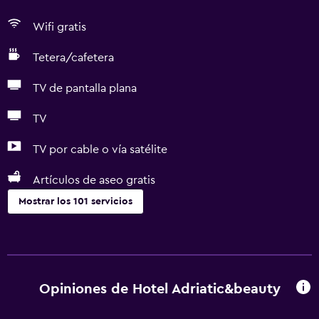
Wifi gratis
Tetera/cafetera
TV de pantalla plana
TV
TV por cable o vía satélite
Artículos de aseo gratis
Mostrar los 101 servicios
General
Habitaciones familiares
Piso de parquet o madera noble
Opiniones de Hotel Adriatic&beauty
Vista al patio interior