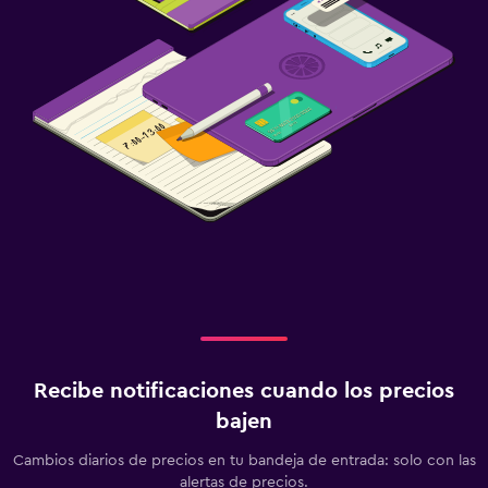
Lavandería
Lavandería
Servicios de lavandería/tintorería
Tendedero
Piscina y spa
Bañera de hidromasaje
Sauna
Zona de trabajo
Fax/fotocopiadora
Recibe notificaciones cuando los precios
Escritorio
bajen
Gimnasio
Cambios diarios de precios en tu bandeja de entrada: solo con las
alertas de precios.