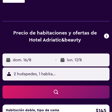
ofrece 41 alojamientos con minibar y caja fuerte. Se ofrece
una televisión de pantalla plana con canales digitales. Los
baños están equipados con ducha, bidé, artículos de
higiene personal gratuitos y secador de pelo. Este hotel
en Rímini ofrece acceso a Internet wifi gratis. Los servicios
para las personas de negocios incluyen escritorio y
Precio de habitaciones y ofertas de
teléfono. Se ofrece servicio de limpieza todos los días y es
Hotel Adriatic&beauty
posible solicitar cambio de toallas. Se pueden practicar las
actividades de ocio y esparcimiento que se indican más
abajo en las instalaciones o cerca del alojamiento (es
dom. 16/8
-
lun. 17/8
posible que se aplique un recargo).
2 huéspedes, 1 habitación
$145
Habitación doble, tipo de cama