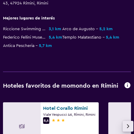
Aseo
43, 47924 Rímini, Rimini
Papel higiénico
Mejores lugares de interés
Servicios y facilidades
Riccione Swimming Stadium
3,1 km
Arco de Augusto
5,2 km
Federico Fellini Museum
5,4 km
Templo Malatestiano
5,4 km
Servicio de despertador
Antica Pescheria
5,7 km
Servicio de conserjería
Minimercado en las instalaciones
Servicio de habitaciones
Acceso con llave
Hoteles favoritos de momondo en Rímini
Check-in/check-out privado
Recepción 24 horas
Caja fuerte
Hotel Corallo Rimini
Viale Vespucci 46, Rímini, Rimini
3 estrellas
8,6
Ideal para familias
Cuna/cama nido disponibles