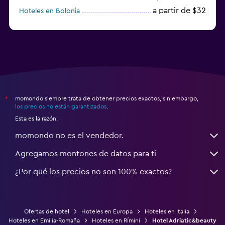
a partir de $32
Hoteles en Bolonia
a partir de $83
Hoteles en Turín
momondo siempre trata de obtener precios exactos, sin embargo,
*
los precios no están garantizados
.
Esta es la razón:
momondo no es el vendedor.
Agregamos montones de datos para ti
¿Por qué los precios no son 100% exactos?
Ofertas de hotel
Hoteles en Europa
Hoteles en Italia
Hoteles en Emilia-Romaña
Hoteles en Rímini
Hotel Adriatic&beauty