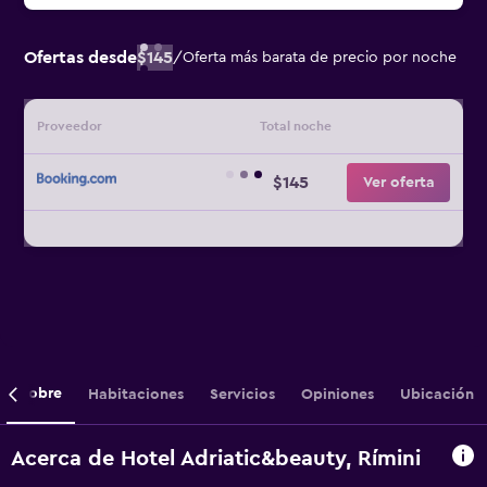
Ofertas desde
$145
/
Oferta más barata de precio por noche
Proveedor
Total noche
$145
Ver oferta
Sobre
Habitaciones
Servicios
Opiniones
Ubicación
Acerca de Hotel Adriatic&beauty, Rímini