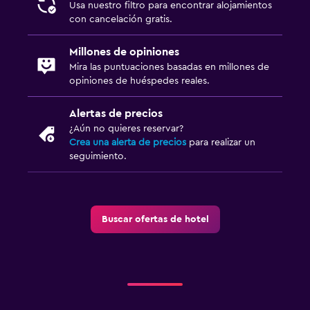
Usa nuestro filtro para encontrar alojamientos
Plantas superiores accesibles por ascensor
con cancelación gratis.
Sistema de entretenimiento
Millones de opiniones
TV de pantalla plana
Mira las puntuaciones basadas en millones de
opiniones de huéspedes reales.
TV por cable o vía satélite
Sala de estar/TV compartida
Alertas de precios
¿Aún no quieres reservar?
TV
Crea una alerta de precios
para realizar un
seguimiento.
Habitación
Enchufe cerca de la cama
Sofá cama
Buscar ofertas de hotel
Perchero
Armario o clóset
Salud y seguridad