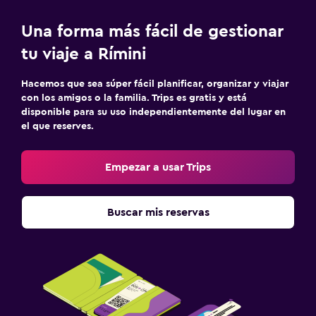
Limpieza diaria
Una forma más fácil de gestionar
Seguridad las 24 horas
tu viaje a Rímini
Botiquín de primeros auxilios
Caja fuerte
Hacemos que sea súper fácil planificar, organizar y viajar
con los amigos o la familia. Trips es gratis y está
disponible para su uso independientemente del lugar en
Estacionamiento y transporte
el que reserves.
Estacionamiento
Estacionamiento privado
Empezar a usar Trips
Servicio de traslado (cargo adicional)
Buscar mis reservas
Aire libre
Terraza/patio
Sillas de playa
Terraza