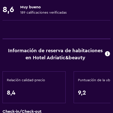
Vista a punto de interés
Muy bueno
8,6
Espacio de almacenamiento
189 calificaciones verificadas
Vista a una calle tranquila
Acceso a la playa
Vista al mar
Sofá
Información de reserva de habitaciones
Habitaciones insonorizadas
en Hotel Adriatic&beauty
Insonorización
Teléfono
Piso de mosaico/mármol
Relación calidad-precio
Puntuación de la ubi
Actividades
8,4
9,2
Bicicletas
Sala de juegos
Check-in/Check-out