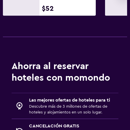
Libros, DVD, música para niños
$52
Comidas para niños
Zona cubierta de juegos
Equipo infantil para zona de juegos al aire libre
Servicios de cuidado de niños (con cargos)
Parque infantil
Ahorra al reservar
Accesibilidad y adecuación
hoteles con momondo
Unidad ubicada en la planta baja
Para no fumadores
Mascotas permitidas bajo consulta (pueden aplicar cargos
Las mejores ofertas de hoteles para ti
extra)
Descubre más de 3 millones de ofertas de
hoteles y alojamientos en un solo lugar.
Ascensor
Ascensor disponible
CANCELACIÓN GRATIS