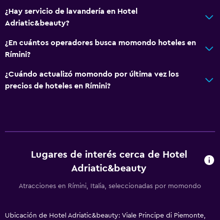
Restaurante
¿Hay servicio de lavandería en Hotel
Adriatic&beauty?
Bar/lounge
Minibar
¿En cuántos operadores busca momondo hoteles en
Rímini?
Bar de tapas
Desayuno en la habitación
¿Cuándo actualizó momondo por última vez los
precios de hoteles en Rímini?
Tetera/cafetera
Baño
Secador de pelo
Albornoz
Lugares de interés cerca de Hotel
Baño privado
Adriatic&beauty
Ducha
Atracciones en Rímini, Italia, seleccionadas por momondo
Gorro de baño
Bidé
Ubicación de Hotel Adriatic&beauty: Viale Principe di Piemonte,