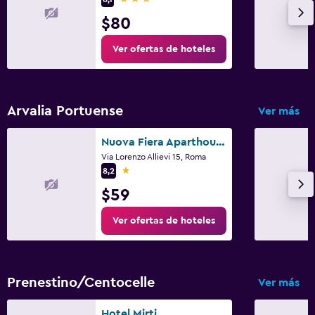
$80
Ver ofertas de hoteles
Arvalia Portuense
Ver más
Nuova Fiera Aparthouse
Via Lorenzo Allievi 15, Roma
1 estrella
8,2
$59
Ver ofertas de hoteles
Prenestino/Centocelle
Ver más
Hotel Mirti