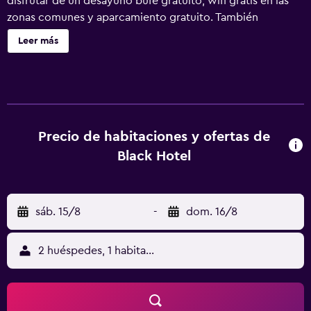
disfrutar de un desayuno bufé gratuito, wifi gratis en las
zonas comunes y aparcamiento gratuito. También
encontrarás un bar junto a la piscina, un baño turco y una
Leer más
terraza en la azotea. Black Hotel ofrece 61 alojamientos
con minibar y caja fuerte. Se ofrece una Smart TV en todas
las habitaciones. Los baños están equipados con ducha,
artículos de higiene personal de diseño, bidé y secador de
pelo. Los huéspedes pueden navegar por la web gracias a
nuestro acceso a Internet wifi gratis. Se ofrece servicio de
Precio de habitaciones y ofertas de
descubierta nocturno y servicio de limpieza todos los
Black Hotel
días. Es posible solicitar juegos de cama hipoalergénicos.
En el alojamiento hay 2 bañeras de hidromasaje. Además
de una piscina de temporada, los servicios de ocio y
sáb. 15/8
-
dom. 16/8
esparcimiento incluyen baño turco. Se pueden practicar
las actividades de ocio y esparcimiento que se indican
más abajo en las instalaciones o cerca del alojamiento (es
2 huéspedes, 1 habitación
posible que se aplique un recargo).