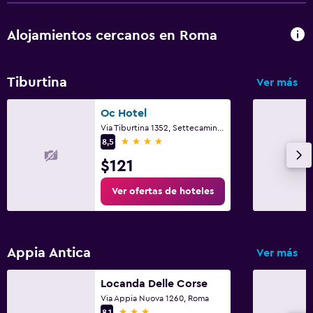
Alojamientos cercanos en Roma
Tiburtina
Ver más
Oc Hotel
Via Tiburtina 1352, Settecamini, Rome
4 estrellas
8,5
$121
Ver ofertas de hoteles
Appia Antica
Ver más
Locanda Delle Corse
Via Appia Nuova 1260, Roma
3 estrellas
8,1