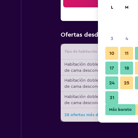
Bus
L
M
$101
Ofertas desde
/
Oferta m
3
4
Tipo de habitación
Proveedo
10
11
Habitación doble, tipo
17
18
de cama desconocido
Habitación doble, tipo
24
25
de cama desconocido
Habitación doble, tipo
31
de cama desconocido
Más barato
28 ofertas más de Hotel Locanda Ca