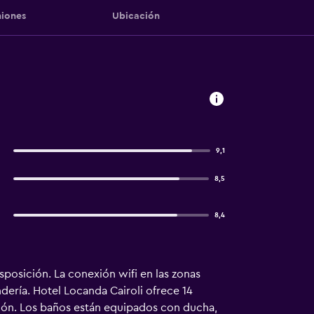
iones
Ubicación
9,1
8,5
8,4
sposición. La conexión wifi en las zonas
ndería. Hotel Locanda Cairoli ofrece 14
pción. Los baños están equipados con ducha,