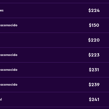
$224
es
$150
esconocido
$220
$223
esconocido
$231
esconocido
$239
esconocido
$241
al