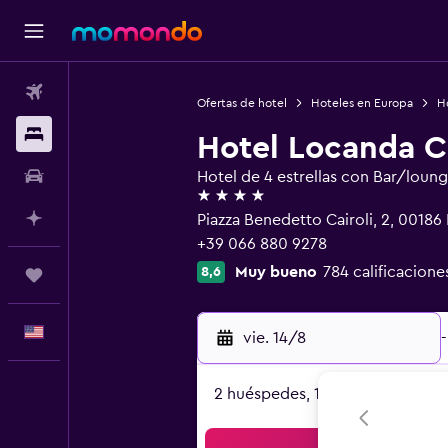
Vuelos
Ofertas de hotel
Hoteles en Europa
Ho
Alojamientos
Hotel Locanda Ca
Autos
Hotel de 4 estrellas con Bar/loun
4 estrellas
Planifica con IA
Piazza Benedetto Cairoli, 2, 0018
+39 066 880 9278
Muy bueno
784 calificacione
8,6
Trips
Español
vie. 14/8
-
2 huéspedes, 1 habitación