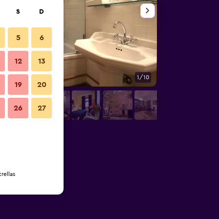
S
D
5
6
12
13
1/10
Servicio del hotel
19
20
26
27
rellas