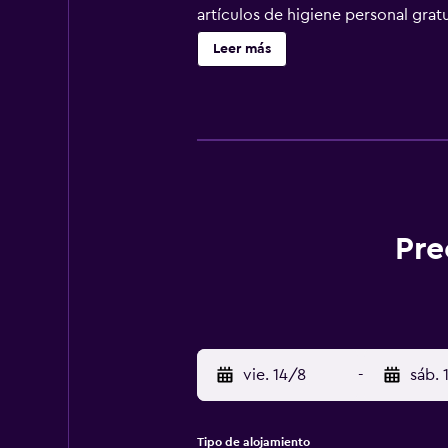
artículos de higiene personal grat
especialmente pensadas para las per
Leer más
limpieza todos los días.
Pre
vie. 14/8
-
sáb. 
Tipo de alojamiento