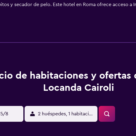
uitos y secador de pelo. Este hotel en Roma ofrece acceso a I
sonas en viaje de negocios se incluyen escritorio, sillas de o
cio de habitaciones y ofertas
Locanda Cairoli
15/8
2 huéspedes, 1 habitación