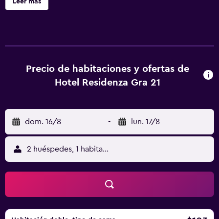
Leer más
Vergata está a 6,4 km del alojamiento, y Estación de metro
Ponte Lungo está a 8,2 km. El aeropuerto (Aeropuerto de
Roma - Ciampino) está a 6 km.
Precio de habitaciones y ofertas de
Hotel Residenza Gra 21
dom. 16/8
-
lun. 17/8
2 huéspedes, 1 habitación