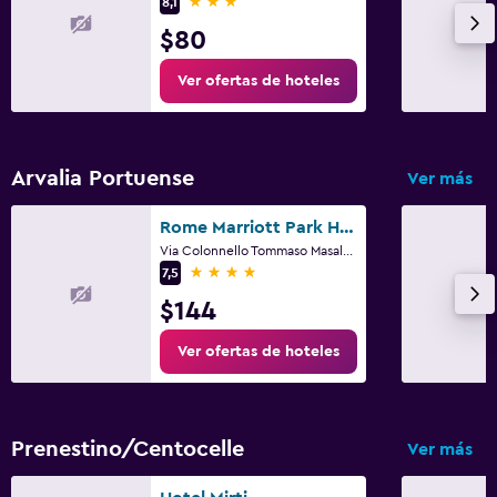
3 estrellas
8,1
$80
Ver ofertas de hoteles
Arvalia Portuense
Ver más
Rome Marriott Park Hotel
Via Colonnello Tommaso Masala 54, Roma
4 estrellas
7,5
$144
Ver ofertas de hoteles
Prenestino/Centocelle
Ver más