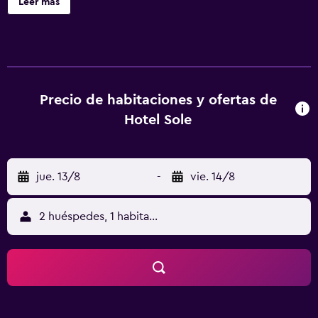
Leer más
entradas y televisión en una zona común. Sole ofrece 84
alojamientos con caja fuerte y secador de pelo. Las
habitaciones disponen de balcón. Se ofrece televisión
digitales. Los baños están equipados con ducha y bidé.
Este hotel en Rosolina ofrece acceso a Internet wifi gratis.
Los servicios para las personas de negocios incluyen
Precio de habitaciones y ofertas de
escritorio y teléfono. Se pueden practicar las actividades
Hotel Sole
de ocio y esparcimiento que se indican más abajo en las
instalaciones o cerca del alojamiento (es posible que se
aplique un recargo).
jue. 13/8
-
vie. 14/8
2 huéspedes, 1 habitación