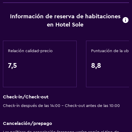
Bidé
Secador de pelo
Información de reserva de habitaciones
Aseo
en Hotel Sole
Ducha
Baño privado
Relación calidad-precio
Puntuación de la ubi
Comedor
7,5
8,8
Restaurante
Bar/lounge
Almuerzos para llevar
Menús para dietas especiales (bajo petición)
Check-in/Check-out
Check-in después de las 14:00 - Check-out antes de las 10:00
General
Habitaciones familiares
Cancelación/prepago