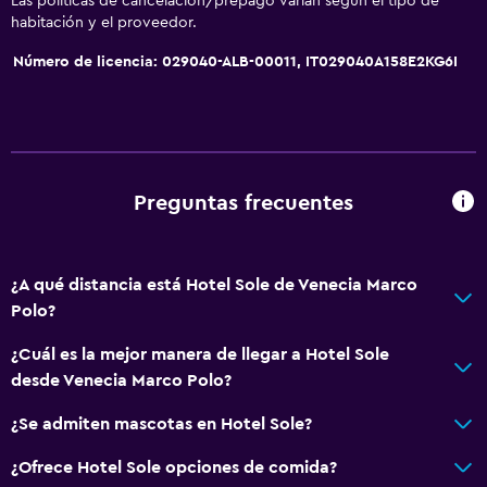
Teléfono
Las políticas de cancelación/prepago varían según el tipo de
habitación y el proveedor.
Piso de mosaico/mármol
Número de licencia: 029040-ALB-00011, IT029040A158E2KG6I
Espacio de almacenamiento
Actividades
Acceso a la playa
Sala de juegos
Preguntas frecuentes
Ciclismo
¿A qué distancia está Hotel Sole de Venecia Marco
Estacionamiento y transporte
Polo?
Estacionamiento gratuito
¿Cuál es la mejor manera de llegar a Hotel Sole
Estacionamiento privado
desde Venecia Marco Polo?
¿Se admiten mascotas en Hotel Sole?
Sistema de entretenimiento
TV de pantalla plana
¿Ofrece Hotel Sole opciones de comida?