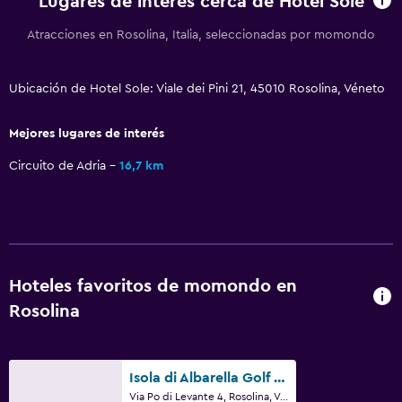
Salud y seguridad
Lugares de interés cerca de Hotel Sole
Caja fuerte
Atracciones en Rosolina, Italia, seleccionadas por momondo
Botiquín de primeros auxilios
Ubicación de Hotel Sole: Viale dei Pini 21, 45010 Rosolina, Véneto
Servicios y facilidades
Mejores lugares de interés
Caja fuerte
Recepción 24 horas
Circuito de Adria
16,7 km
Habitación
Armario o clóset
Hoteles favoritos de momondo en
Ideal para familias
Rosolina
Cuna/cama nido disponibles
Isola di Albarella Golf Hotel
Via Po di Levante 4, Rosolina, Véneto