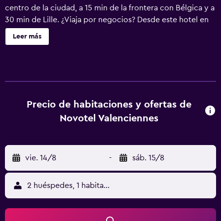
centro de la ciudad, a 15 min de la frontera con Bélgica y a
30 min de Lille. ¿Viaja por negocios? Desde este hotel en
Rouvignies, puede acceder a varios lugares para
Leer más
reuniones: Cité des Congres, ZI automobile y Serre
Numerique. ¿Viene de paso a Valenciennes? Disfrute del
Museo de Bellas Artes y el centro histórico minero en
Lewarde. Relájese junto a la piscina.
Precio de habitaciones y ofertas de
Novotel Valenciennes
vie. 14/8
-
sáb. 15/8
2 huéspedes, 1 habitación