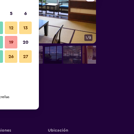
5
6
12
13
1/8
Vista del exterior
19
20
26
27
rellas
iones
Ubicación