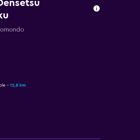
 Densetsu
ku
 momondo
ple
12,8 km