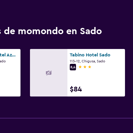
os de momondo en Sado
Sado Resort Hotel Azuma
Tabino Hotel Sado
Sado
113-12, Chigusa, Sado
3 estrellas
8,4
$84