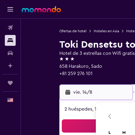
Vuelos
Ofertas de hotel
Hoteles en Asia
Hote
Alojamientos
Toki Densetsu t
Autos
Hotel de 3 estrellas con Wifi gratis
3 estrellas
Planifica con IA
658 Harakuro, Sado
+81 259 276 101
Trips
vie. 14/8
-
Español
2 huéspedes, 1 habitación
Bus
L
M