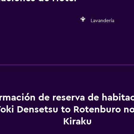
Lavandería
Lavandería
Lavandería
ormación de reserva de habita
Toki Densetsu to Rotenburo n
Kiraku