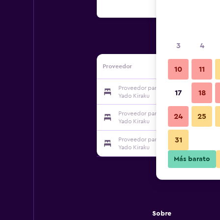
3
4
Proveedor
10
11
Proveedor para Toki Densetsu to Rot
17
18
Yado Kiraku
Proveedor para Toki Densetsu to Rot
24
25
Yado Kiraku
31
Proveedor para Toki Densetsu to Rot
Yado Kiraku
Más barato
Sobre