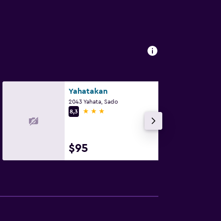
Yahatakan
2043 Yahata, Sado
3 estrellas
8,3
$95