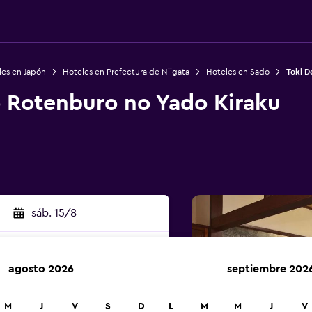
les en Japón
Hoteles en Prefectura de Niigata
Hoteles en Sado
Toki D
o Rotenburo no Yado Kiraku
sáb. 15/8
agosto 2026
septiembre 202
car
M
J
V
S
D
L
M
M
J
V