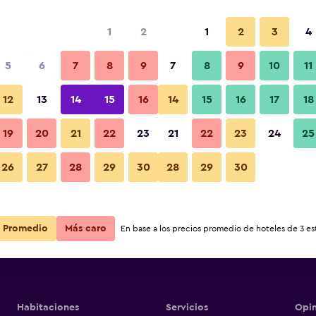
1
2
1
2
3
4
5
6
7
8
9
7
8
9
10
11
Otros
12
13
14
15
16
14
15
16
17
18
enburo no
Ver precios
19
20
21
22
23
21
22
23
24
25
enburo no
Fotos
26
27
28
29
30
28
29
30
Ver precios
enburo no
Ver precios
Promedio
Más caro
En base a los precios promedio de hoteles de 3 est
Habitaciones
Servicios
Opin