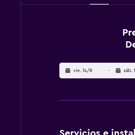
Pr
De
vie. 14/8
-
sáb. 
Servicios e inst