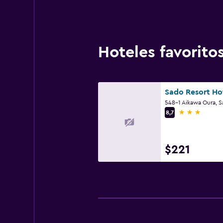
Hoteles favorit
548-1 Aikawa Oura, 
3 estrellas
8,7
$221