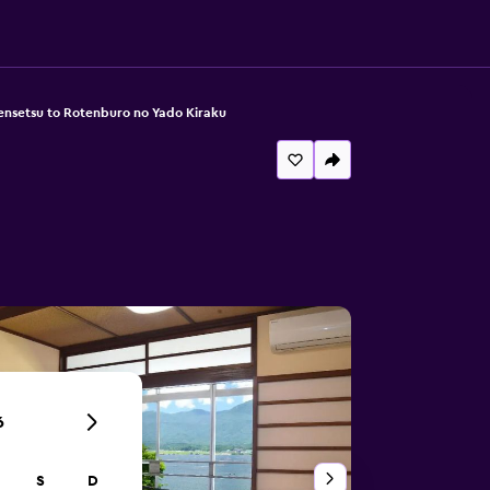
ensetsu to Rotenburo no Yado Kiraku
6
S
D