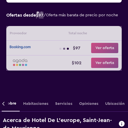
Ofertas desde
$97
/
Oferta más barata de precio por noche
Proveedor
Total noche
$97
Ver oferta
$102
Ver oferta
Sobre
Habitaciones
Servicios
Opiniones
Ubicación
Acerca de Hotel De L'europe, Saint-Jean-