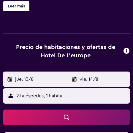
lavandería. Las habitaciones del Hôtel de l'Europe cuentan
Leer más
con TV de pantalla plana, armario, hervidor de agua
eléctrico, lavadora, plancha y baño privado con bañera o
ducha, secador de pelo y aseo. Todos los días se sirve un
desayuno continental. Además, el restaurante ofrece
platos de cocina tradicional francesa. El Hôtel de l'Europe
se encuentra en la carretera de Lyon a Turín y a 1 km de la
Precio de habitaciones y ofertas de
estación de tren de Maurienne. El establecimiento dispone
Hotel De L'europe
de de aparcamiento privado gratuito.
jue. 13/8
-
vie. 14/8
2 huéspedes, 1 habitación