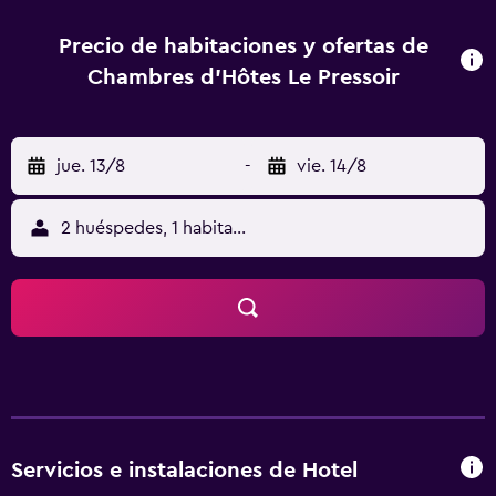
Maritime, Fluvial and Harbour Museum of Rouen, Rouen
Business School y Gustave Flaubert Bridge están apenas a
Precio de habitaciones y ofertas de
un breve trayecto conduciendo del bed & breakfast.
Chambres d'Hôtes Le Pressoir
jue. 13/8
-
vie. 14/8
2 huéspedes, 1 habitación
Servicios e instalaciones de Hotel