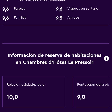
Servicios básicos
9,6
9,6
Parejas
Viajeros en solitario
Wifi gratis
9,6
9,5
Familias
Amigos
Información de reserva de habitaciones
en Chambres d'Hôtes Le Pressoir
Relación calidad-precio
Puntuación de la ubi
10,0
9,0