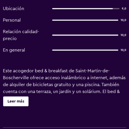
Ubicación
9,0
Personal
10,0
Relación calidad-
10,0
precio
En general
10,0
Este acogedor bed & breakfast de Saint-Martin-de-
Boscherville ofrece acceso inalámbrico a internet, además
de alquiler de bicicletas gratuito y una piscina. También
cuenta con una terraza, un jardín y un solárium. El bed &
breakfast ofrece habitaciones decoradas individualmente
Leer más
con un secador de pelo, además de todas las
comodidades necesarias para asegurarte una estancia
cómoda. Chambres d'Hotes Le Pressoir se encuentra a
menos de 40 minutos en coche de Rouen Airport.