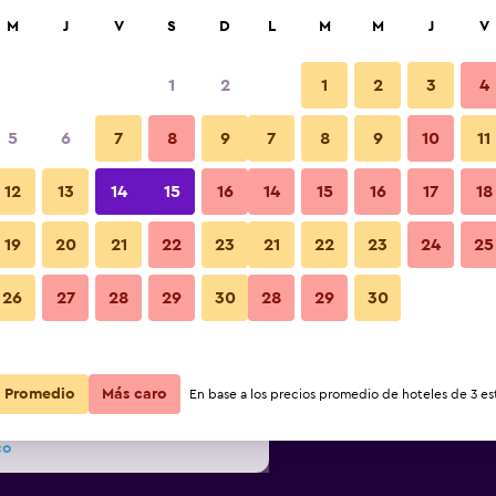
car
M
J
V
S
D
L
M
M
J
V
1
2
1
2
3
4
s barata de precio por noche
5
6
7
8
9
7
8
9
10
11
Otros
r
Total noche
12
13
14
15
16
14
15
16
17
18
$96
Ver oferta
19
20
21
22
23
21
22
23
24
25
Fotos
26
27
28
29
30
28
29
30
$118
Ver oferta
$120
Ver oferta
Promedio
Más caro
En base a los precios promedio de hoteles de 3 est
co