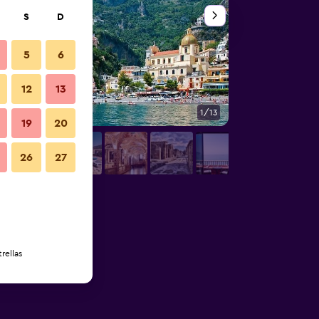
S
D
5
6
12
13
1/13
Otros
19
20
26
27
rellas