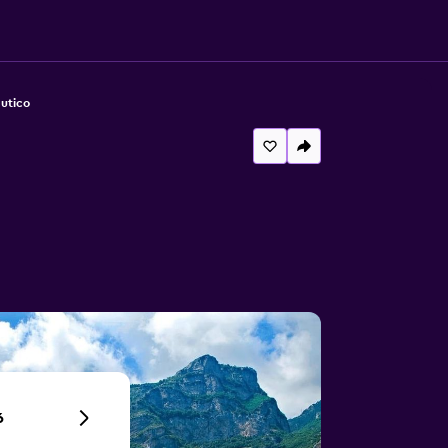
autico
6