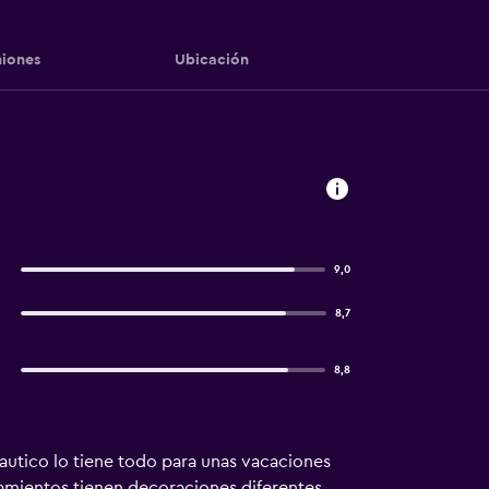
iones
Ubicación
9,0
8,7
8,8
Nautico lo tiene todo para unas vacaciones
jamientos tienen decoraciones diferentes.