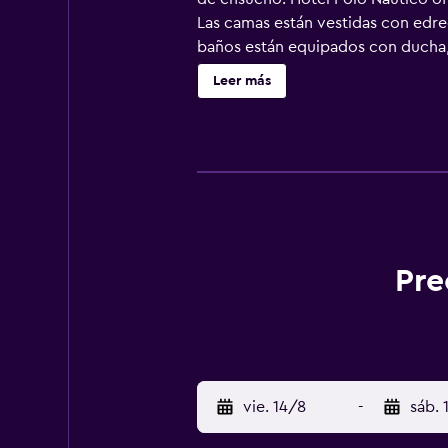
Las camas están vestidas con edre
baños están equipados con ducha, b
Internet wifi gratis. Entre las co
Leer más
oficina y teléfono. Se ofrece servi
actividades de ocio y esparcimient
recargo).
Pre
vie. 14/8
-
sáb. 