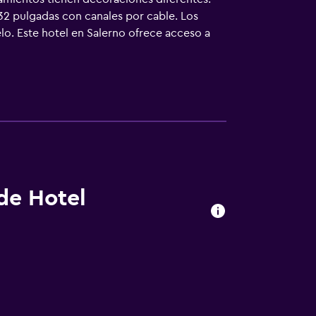
32 pulgadas con canales por cable. Los
lo. Este hotel en Salerno ofrece acceso a
negocios se incluyen escritorio, sillas de
planchar con plancha. Se pueden practicar las
lojamiento (es posible que se aplique un
 de Hotel