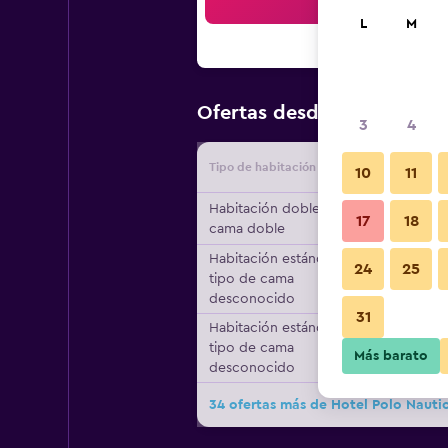
Bus
L
M
$96
Ofertas desde
/
Oferta má
3
4
Tipo de habitación
Proveedo
10
11
Habitación doble, 1
17
18
cama doble
Habitación estándar,
24
25
tipo de cama
desconocido
31
Habitación estándar,
tipo de cama
Más barato
desconocido
34 ofertas más de Hotel Polo Nauti