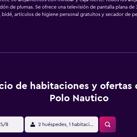
dón de plumas. Se ofrece una televisión de pantalla plana de 
idé, artículos de higiene personal gratuitos y secador de pe
modidades especialmente pensadas para las personas en viaje de 
cio de limpieza todos los días y es posible solicitar tabla de 
o que se indican más abajo en las instalaciones o cerca del a
cio de habitaciones y ofertas
Polo Nautico
15/8
2 huéspedes, 1 habitación