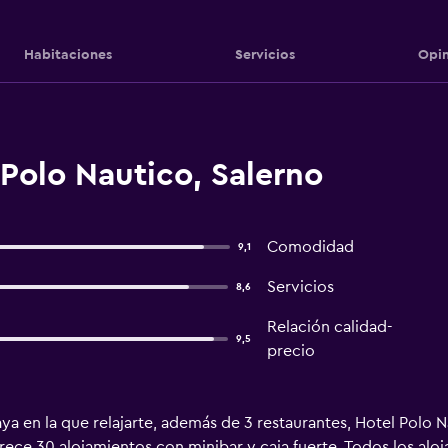
Habitaciones
Servicios
Opin
Polo Nautico, Salerno
Comodidad
9,1
Servicios
8,6
Relación calidad-
9,5
precio
a en la que relajarte, además de 3 restaurantes, Hotel Polo 
ece 30 alojamientos con minibar y caja fuerte. Todos los alo