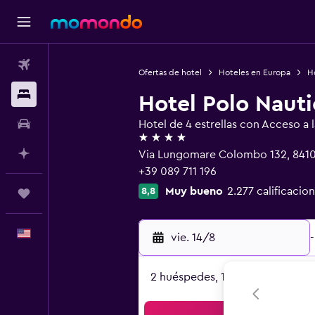
Vuelos
Ofertas de hotel
Hoteles en Europa
Ho
Alojamientos
Hotel Polo Naut
Autos
Hotel de 4 estrellas con Acceso a l
4 estrellas
Planifica con IA
Via Lungomare Colombo 132, 84100
+39 089 711 196
Muy bueno
2.277 calificacio
8,8
Trips
Español
vie. 14/8
-
2 huéspedes, 1 habitación