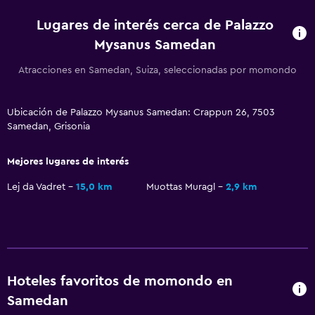
Hipoalergénico
Lugares de interés cerca de Palazzo
Para no fumadores
Mysanus Samedan
Accesibilidad
Atracciones en Samedan, Suiza, seleccionadas por momondo
Ducha adaptada para silla de ruedas
Ascensor
Ubicación de Palazzo Mysanus Samedan: Crappun 26, 7503
Ascensor disponible
Samedan, Grisonia
Estacionamiento accesible
Mejores lugares de interés
Plantas superiores accesibles por ascensor
Lej da Vadret
15,0 km
Muottas Muragl
2,9 km
Baño
Secador de pelo
Baño público
Albornoz
Hoteles favoritos de momondo en
Baño privado
Samedan