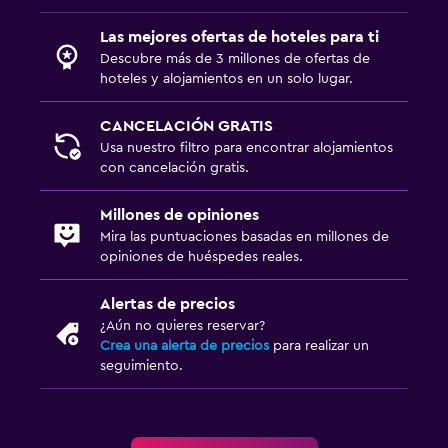
Las mejores ofertas de hoteles para ti
Sistema de entretenimiento
Descubre más de 3 millones de ofertas de
hoteles y alojamientos en un solo lugar.
TV de pantalla plana
TV por cable o vía satélite
CANCELACIÓN GRATIS
Usa nuestro filtro para encontrar alojamientos
Radio
con cancelación gratis.
Sala de estar/TV compartida
Reproductor de CD
Millones de opiniones
Mira las puntuaciones basadas en millones de
TV
opiniones de huéspedes reales.
Comedor
Alertas de precios
¿Aún no quieres reservar?
Almuerzos para llevar
Crea una alerta de precios
para realizar un
Menús para dietas especiales (bajo petición)
seguimiento.
La comida se puede entregar en el alojamiento
Bar de tapas