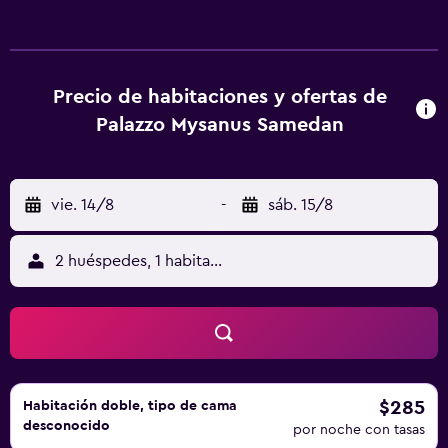
equipada con TV de pantalla plana y algunas también
ofrecen vistas a la montaña. El desayuno ofrece opciones
buffet, continentales o vegetarianas. La clientela puede
practicar actividades en Samedan y alrededores, como
Precio de habitaciones y ofertas de
esquí y ciclismo. Centro de Visitantes del Parque Nacional
Palazzo Mysanus Samedan
Suizo está a 28 km del alojamiento.
vie. 14/8
-
sáb. 15/8
2 huéspedes, 1 habitación
$285
Habitación doble, tipo de cama
desconocido
por noche con tasas