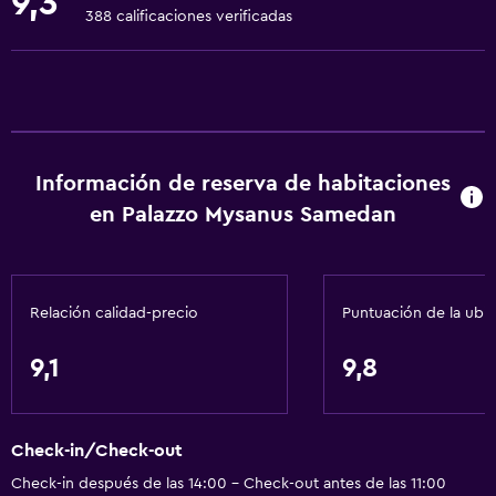
9,3
Golf
388 calificaciones verificadas
Ciclismo
Dardos
Tiro con arco
Esquí
Información de reserva de habitaciones
Salón de belleza
en Palazzo Mysanus Samedan
Paseos a caballo
Minigolf
Bolera
Relación calidad-precio
Puntuación de la ubi
Instalaciones para deportes acuáticos
Windsurf
9,1
9,8
Senderismo
Check-in/Check-out
Servicios básicos
Check-in después de las 14:00 - Check-out antes de las 11:00
Wifi disponible en todas las instalaciones