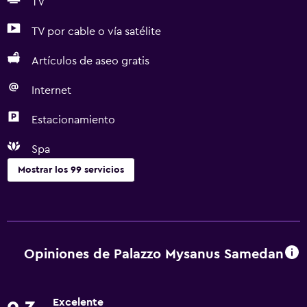
TV
TV por cable o vía satélite
Artículos de aseo gratis
Internet
Estacionamiento
Spa
Mostrar los 99 servicios
Actividades
Escuela de esquí
Pesca
Opiniones de Palazzo Mysanus Samedan
Juegos de mesa/rompecabezas
Sala de juegos
Excelente