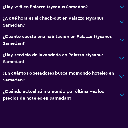
Habitaciones familiares
¿Hay wifi en Palazzo Mysanus Samedan?
Piso de parquet o madera noble
¿A qué hora es el check-out en Palazzo Mysanus
Vista al patio interior
Samedan?
Vista a la montaña
¿Cuánto cuesta una habitación en Palazzo Mysanus
Bodega de esquí
Samedan?
Espacio de almacenamiento
¿Hay servicio de lavandería en Palazzo Mysanus
Vista a una calle tranquila
Samedan?
Zona de estar
¿En cuántos operadores busca momondo hoteles en
Sofá
Samedan?
Insonorización
¿Cuándo actualizó momondo por última vez los
Piso de mosaico/mármol
precios de hoteles en Samedan?
Accesibilidad y adecuación
Unidad accesible para personas en silla de ruedas