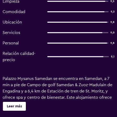
Limpieza
9,5
Comodidad
9,3
Ubicación
9,8
Servicios
9,0
Personal
9,8
Relación calidad-
9,1
precio
Palazzo Mysanus Samedan se encuentra en Samedan, a 7
min a pie de Campo de golf Samedan & Zuoz-Madulain de
Engadina y a 6,4 km de Estación de tren de St. Moritz, y
ofrece spa y centro de bienestar. Este alojamiento ofrece
salón de uso común y servicio de habitaciones, además de
Leer más
wifi gratis en todo el alojamiento. Hay parking privado en
el propio alojamiento. En el hotel, cada habitación está