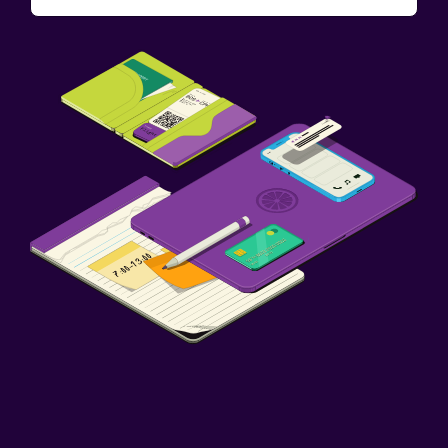
Estacionamiento y transporte
Estacionamiento
Estacionamiento privado
Servicio de traslado (cargo adicional)
Lavandería
Lavandería
Servicio de planchado
Servicios de lavandería/tintorería
Ideal para familias
Libros, DVD, música para niños
Buffet infantil
Barreras de seguridad para niños