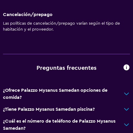
Internet
Cancelación/prepago
Extinguidor
Las políticas de cancelación/prepago varían según el tipo de
Artículos de aseo gratis
habitación y el proveedor.
Alarma de humo
Calefacción
Wifi gratis
Ropa de cama
Preguntas frecuentes
Toallas
Champú
¿Ofrece Palazzo Mysanus Samedan opciones de
Adaptador
comida?
Gel de ducha
¿Tiene Palazzo Mysanus Samedan piscina?
Papeleras
¿Cuál es el número de teléfono de Palazzo Mysanus
Samedan?
General