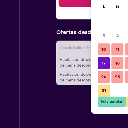
Bus
L
M
$70
Ofertas desde
/
Oferta má
3
4
Tipo de habitación
Proveedo
10
11
Habitación doble, tipo
17
18
de cama desconocido
Habitación doble, tipo
24
25
de cama desconocido
31
Más barato