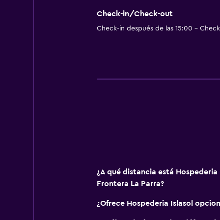
Piso de mosaico/mármol
Check-in/Check-out
Check-in después de las 15:00 - Check-
Sofá
Sistema de entretenimiento
TV de pantalla plana
TV
Lavandería
Lavandería
Comedor
¿A qué distancia está Hospederia I
Mesa de comedor
Frontera La Parra?
Salud y seguridad
¿Ofrece Hospederia Islasol opcio
Limpieza diaria