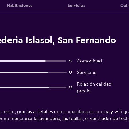
Habitaciones
Servicios
Opin
eria Islasol, San Fernando
Comodidad
7,5
Servicios
7,7
Relación calidad-
7,9
precio
o mejor, gracias a detalles como una placa de cocina y wifi gr
 no mencionar la lavandería, las toallas, el ventilador de techo