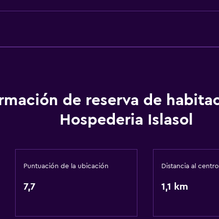
Cocineta
Habitación
ormación de reserva de habita
Perchero
Hospederia Islasol
Enchufe cerca de la cam
Armario o clóset
Sofá cama
Puntuación de la ubicación
Distancia al centro
7,7
1,1 km
Servicios y facilidades
Servicio de conserjería