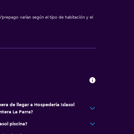
/prepago varían según el tipo de habitación y el
 turística
ión
era de llegar a Hospederia Islasol
ntera La Parra?
asol piscina?