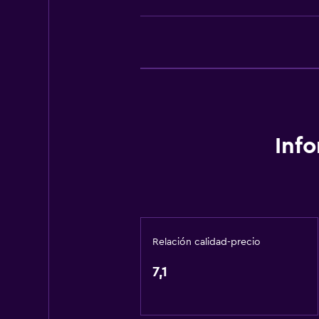
Aire acondicionado
Artículos de aseo gratis
Champú
Calefacción
Papeleras
Baño
Inf
Secador de pelo
Baño compartido
Cepillo de dientes
Baño compartido
Relación calidad-precio
Baño privado
7,1
General
Habitaciones familiares