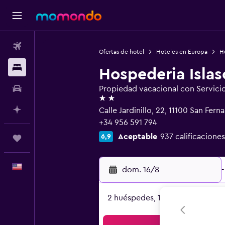
Vuelos
Ofertas de hotel
Hoteles en Europa
H
Alojamientos
Hospederia Islas
Autos
Propiedad vacacional con Servici
2 estrellas
Planifica con IA
Calle Jardinillo, 22, 11100 San Fer
+34 956 591 794
Aceptable
937 calificaciones
6,9
Trips
Español
dom. 16/8
-
2 huéspedes, 1 habitación