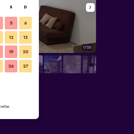
S
D
5
6
12
13
1/20
Habitación
19
20
26
27
rellas