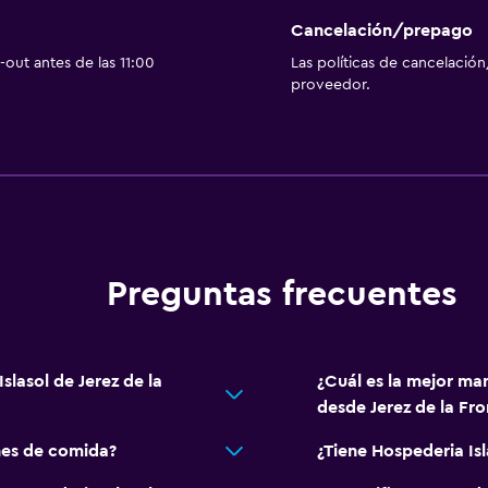
Servicio de habitaciones
Cancelación/prepago
out antes de las 11:00
Las políticas de cancelación
Mostrador de información
proveedor.
Accesibilidad y adecuac
Para no fumadores
Zona de trabajo
Preguntas frecuentes
Escritorio
Actividades
slasol de Jerez de la
¿Cuál es la mejor man
Acceso a la playa
desde Jerez de la Fro
nes de comida?
¿Tiene Hospederia Isl