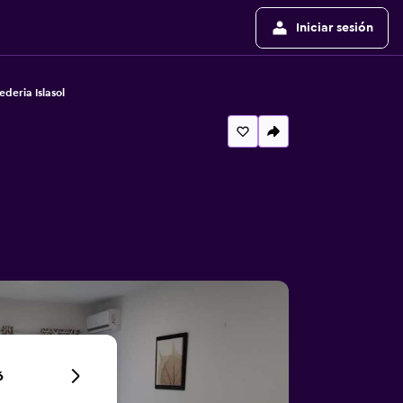
Iniciar sesión
deria Islasol
6