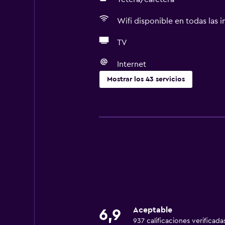
Wifi disponible en todas las i
TV
Internet
Mostrar los 43 servicios
Servicios básicos
Wifi gratis
Wifi disponible en todas las instal
Internet
Gel de ducha
Toallas
Ventilador
Aceptable
6,9
Extinguidor
937 calificaciones verificada