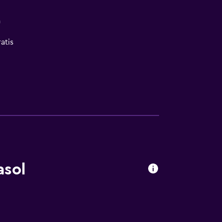
a
atis
asol