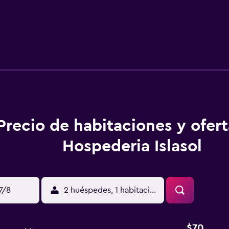
Precio de habitaciones y ofer
Hospederia Islasol
17/8
2 huéspedes, 1 habitación
$70