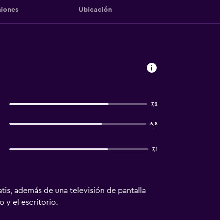
iones
Ubicación
7,2
6,8
7,1
atis, además de una televisión de pantalla
 y el escritorio.