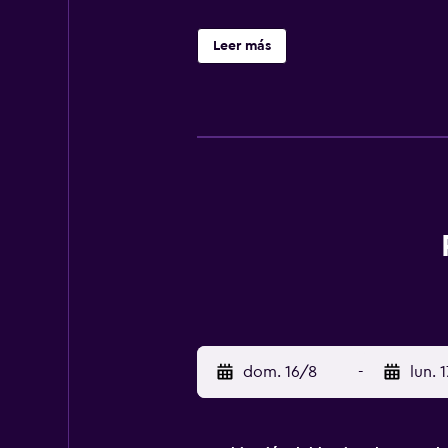
Leer más
dom. 16/8
-
lun. 