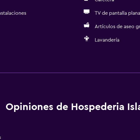
nstalaciones
TV de pantalla plan
Artículos de aseo gr
Lavandería
Cocina
Utensilios de cocina
aciones
Cocina
Tetera/cafetera
Nevera
Opiniones de Hospederia Isl
Cafetera
Microondas
Cocina
s