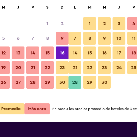
car
M
J
V
S
D
L
M
M
J
V
1
2
1
2
3
4
s barata de precio por noche
5
6
7
8
9
7
8
9
10
11
Sala de estar
r
Total noche
12
13
14
15
16
14
15
16
17
18
$70
Ver oferta
19
20
21
22
23
21
22
23
24
25
26
27
28
29
30
28
29
30
$104
Ver oferta
Fotos
Promedio
Más caro
En base a los precios promedio de hoteles de 3 est