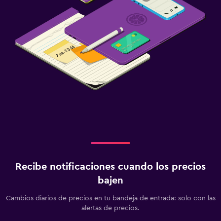
Masajes
Sauna
Comedor
Almuerzos para llevar
Menús para dietas especiales (bajo petición)
Restaurante
Bar/lounge
La comida se puede entregar en el alojamiento
Minibar
Recibe notificaciones cuando los precios
Bar de tapas
bajen
Desayuno en la habitación
Mesa de comedor
Cambios diarios de precios en tu bandeja de entrada: solo con las
alertas de precios.