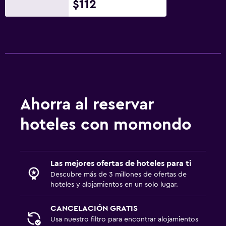
$112
Gel de ducha
Papeleras
Acondicionador
General
Habitaciones familiares
Ahorra al reservar
Vista al jardín
Posibilidad de habitaciones conectadas
hoteles con momondo
Vista a la piscina
Espacio de almacenamiento
Las mejores ofertas de hoteles para ti
Vista al mar
Descubre más de 3 millones de ofertas de
Zona de estar
hoteles y alojamientos en un solo lugar.
Pantuflas
CANCELACIÓN GRATIS
Sofá
Usa nuestro filtro para encontrar alojamientos