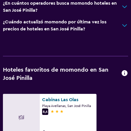
¿En cuántos operadores busca momondo hoteles en
Plantas superiores accesibles por ascensor
San José Pinilla?
¿Cuándo actualizó momondo por última vez los
Servicios básicos
precios de hoteles en San José Pinilla?
Internet
Ventilador
Extinguidor
Artículos de aseo gratis
Hoteles favoritos de momondo en San
Alarma de humo
José Pinilla
Aire acondicionado
Wifi gratis
Ropa de cama
Cabinas Las Olas
Playa Avellanas, San José Pinilla
Toallas
3 estrellas
8,6
Champú
Adaptador