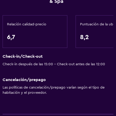
& Spa
Clases de cocina
Salón de belleza
Paseos a caballo
Relación calidad-precio
Puntuación de la ubi
Ping pong
6,7
8,2
Windsurf
Senderismo
Compras
Check-in/Check-out
Natación
Check-in después de las 15:00 - Check-out antes de las 12:00
Servicios y facilidades
Cancelación/prepago
Cajero automático/banco
Las políticas de cancelación/prepago varían según el tipo de
habitación y el proveedor.
Centro de negocios
Renta de autos
Servicio de despertador