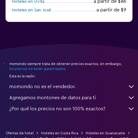
Sistema de entretenimiento
a partir de $86
Hoteles en Uvita
a partir de $9
Hoteles en San José
TV de pantalla plana
a partir de $24
Hoteles en Heredia
TV por cable o vía satélite
Radio
TV
Base dock para smartphone
momondo siempre trata de obtener precios exactos, sin embargo,
*
Lavandería
los precios no están garantizados
.
Esta es la razón:
Lavandería
momondo no es el vendedor.
Servicio de planchado
Servicios de lavandería/tintorería
Agregamos montones de datos para ti
Plancha para pantalones
¿Por qué los precios no son 100% exactos?
Plancha y tabla de planchar
Ofertas de hotel
Hoteles en Costa Rica
Hoteles en Guanacaste
Habitación