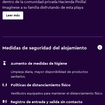
dentro de la comunidad privada Hacienda Pinilla!
Imagínese a su familia disfrutando de esta playa
paradisíaca, relajándose con cócteles artesanales y
Leer más
maravillándose con ardientes atardeceres. Sumérjase en
lujosos alojamientos a pasos de la playa diseñados para la
tranquilidad. A un corto trayecto en auto, la vibrante
Tamarindo lo invita a la aventura. Este resort de estilo
hacienda guanacasteca combina la paz con la emoción,
ofreciendo un lujo incomparable y un encanto auténtico.
Medidas de seguridad del alojamiento
Deje que la magnífica arquitectura y la cocina de clase
mundial preparen el escenario para recuerdos
Aumento de medidas de higiene
inolvidables. Nuestro spa le espera para que disfrute de un
masaje o un tratamiento para revitalizarse. Encuentre
Limpieza diaria, mayor disponibilidad de productos
armonía para la mente, el cuerpo y el espíritu, donde el
sanitarios.
lujo se encuentra con la relajación para un escape
Políticas de distanciamiento físico
perfecto en familia.
Vestíbulos equipados para mantener el distanciamiento físico
Registro de entrada y salida sin contacto