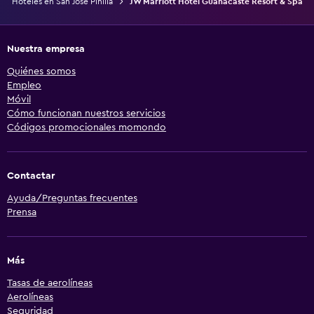
Hoteles en San José Pinilla
JW Marriott Hotel Guanacaste Resort & Spa
Camas extralargas (+2 m)
Almohada de plumas
Nuestra empresa
Enchufe cerca de la cama
Quiénes somos
Despertador
Empleo
Móvil
Armario o clóset
Cómo funcionan nuestros servicios
Códigos promocionales momondo
Gimnasio
Aerobics
Contactar
Clases de fitness
Ayuda/Preguntas frecuentes
Gimnasio
Prensa
Tenis
Más
Zona de trabajo
Tasas de aerolíneas
Fax/fotocopiadora
Aerolíneas
Seguridad