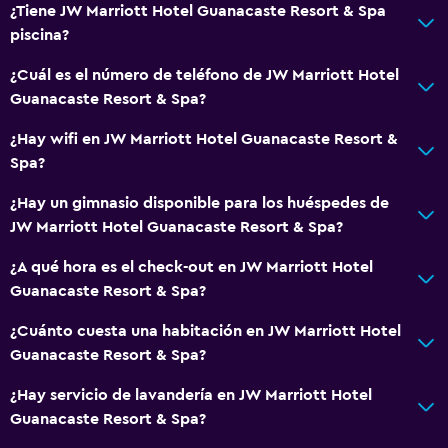
Accesibilidad y adecuación
¿Tiene JW Marriott Hotel Guanacaste Resort & Spa
Unidad accesible para personas en silla de ruedas
piscina?
Hipoalergénico
¿Cuál es el número de teléfono de JW Marriott Hotel
Almohada hipoalergénica
Guanacaste Resort & Spa?
Para no fumadores
¿Hay wifi en JW Marriott Hotel Guanacaste Resort &
Almohada sin plumas
Spa?
Áreas designadas para fumadores
¿Hay un gimnasio disponible para los huéspedes de
Entrada privada
JW Marriott Hotel Guanacaste Resort & Spa?
Mascotas permitidas bajo consulta (pueden aplicar cargos
¿A qué hora es el check-out en JW Marriott Hotel
extra)
Guanacaste Resort & Spa?
Accesibilidad
¿Cuánto cuesta una habitación en JW Marriott Hotel
Ascensor
Guanacaste Resort & Spa?
Ascensor disponible
¿Hay servicio de lavandería en JW Marriott Hotel
Habitación hipoalergénica
Guanacaste Resort & Spa?
Inodoro con barras de apoyo