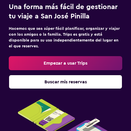
Aseo
Una forma más fácil de gestionar
Papel higiénico
tu viaje a San José Pinilla
Cepillo de dientes
Ducha italiana
Hacemos que sea súper fácil planificar, organizar y viajar
con los amigos o la familia. Trips es gratis y está
disponible para su uso independientemente del lugar en
Piscina y spa
el que reserves.
Piscina climatizada
Empezar a usar Trips
Spa
Bañera de hidromasaje
Buscar mis reservas
Piscina al aire libre
Piscina pequeña
Toallas para piscina
Piscina con vista
Vapor
Piscina privada