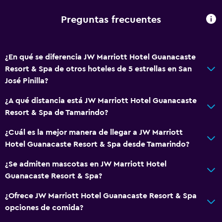
Servicio de conserjería
Preguntas frecuentes
Cambio de divisas
Instalaciones para reuniones
Servicio de habitaciones
¿En qué se diferencia JW Marriott Hotel Guanacaste
Mostrador de información turística
Resort & Spa de otros hoteles de 5 estrellas en San
José Pinilla?
Acceso con tarjeta
Masaje de pies
¿A qué distancia está JW Marriott Hotel Guanacaste
Resort & Spa de Tamarindo?
Check-out exprés
Check-in/check-out privado
¿Cuál es la mejor manera de llegar a JW Marriott
Hotel Guanacaste Resort & Spa desde Tamarindo?
Recepción 24 horas
Caja fuerte
¿Se admiten mascotas en JW Marriott Hotel
Guanacaste Resort & Spa?
Botella de agua
Capilla/templo
¿Ofrece JW Marriott Hotel Guanacaste Resort & Spa
opciones de comida?