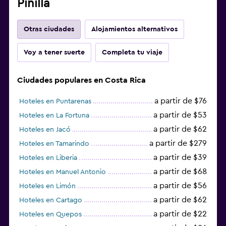
Pinilla
Utensilios de cocina
Cocineta
Otras ciudades
Alojamientos alternativos
Microondas
Voy a tener suerte
Completa tu viaje
Tetera/cafetera
Nevera
Ciudades populares en Costa Rica
Cafetera
a partir de $76
Hoteles en Puntarenas
a partir de $53
Hoteles en La Fortuna
Estacionamiento y transporte
a partir de $62
Hoteles en Jacó
Traslado al aeropuerto (con cargos)
a partir de $279
Hoteles en Tamarindo
Estacionamiento gratuito
a partir de $39
Hoteles en Liberia
Servicio de traslado (cargo adicional)
a partir de $68
Hoteles en Manuel Antonio
Carga de vehículos eléctricos
a partir de $56
Hoteles en Limón
Valet parking
a partir de $62
Hoteles en Cartago
a partir de $22
Hoteles en Quepos