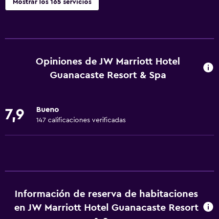
Mostrar los 165 servicios
Actividades
Tienda de regalos
Ecoturismo
Opiniones de JW Marriott Hotel
Bicicletas
Guanacaste Resort & Spa
Pesca
Juegos de mesa/rompecabezas
Bueno
7,9
Golf
147 calificaciones verificadas
Canotaje
Ciclismo
Submarinismo
Buceo
Información de reserva de habitaciones
Buceo
en JW Marriott Hotel Guanacaste Resort
Entretenimiento nocturno