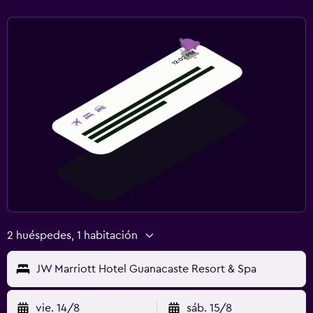
Ideal para familias
Cuna/cama nido disponibles
Comidas para niños
Buffet infantil
Zona cubierta de juegos
Club infantil
Equipo infantil para zona de juegos al aire libre
Servicios de cuidado de niños (con cargos)
Parque infantil
Aire libre
2 huéspedes, 1 habitación
Comedor al aire libre
JW Marriott Hotel Guanacaste Resort & Spa
Muebles de exterior
Jardín
vie. 14/8
sáb. 15/8