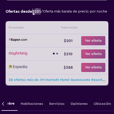
Ofertas desde
$201
/
Oferta más barata de precio por noche
Proveedor
Total noche
$201
Ver oferta
$210
Ver oferta
$388
Ver oferta
28 ofertas más de JW Marriott Hotel Guanacaste Resort & Spa
Sobre
Habitaciones
Servicios
Opiniones
Ubicación