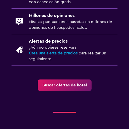
con cancelación gratis.
Habitaciones insonorizadas
Insonorización
Millones de opiniones
Teléfono
Mira las puntuaciones basadas en millones de
opiniones de huéspedes reales.
Piso de mosaico/mármol
Alertas de precios
Baño
¿Aún no quieres reservar?
Crea una alerta de precios
para realizar un
Secador de pelo
seguimiento.
Albornoz
Baño privado
Ducha
Buscar ofertas de hotel
Gorro de baño
Baño adicional
Baño pequeño adicional
Tina de baño