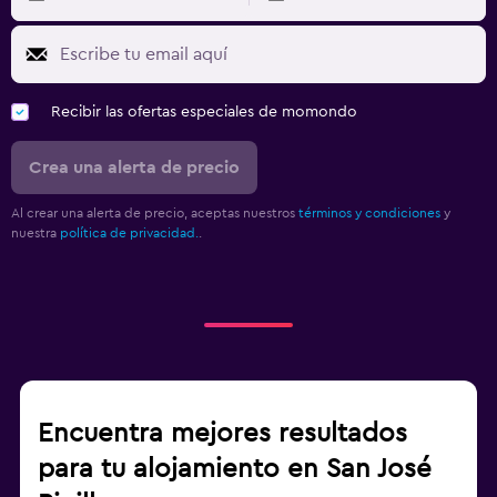
Terraza/patio
Sillas de playa
Toallas de playa
Terraza
Recibir las ofertas especiales de momondo
Crea una alerta de precio
Salud y seguridad
Limpieza diaria
Al crear una alerta de precio, aceptas nuestros
términos y condiciones
y
nuestra
política de privacidad.
.
Cámaras CCTV en zonas comunes
Cámaras CCTV en el exterior
Mosquitera
Seguridad las 24 horas
Botiquín de primeros auxilios
Caja fuerte
Encuentra mejores resultados
para tu alojamiento en San José
Cocina