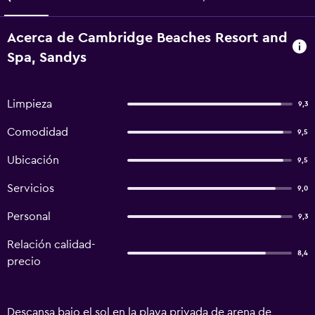
Acerca de Cambridge Beaches Resort and
Spa, Sandys
Limpieza
9,3
Comodidad
9,5
Ubicación
9,5
Servicios
9,0
Personal
9,3
Relación calidad-
8,4
precio
Descansa bajo el sol en la playa privada de arena de