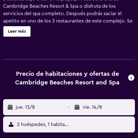
Cambridge Beaches Resort & Spa o disfruta de los
servicios del spa completo. Después podrás saciar el
apetito en uno de los 3 restaurantes de este complejo. Se
ofrece un servicio de limpieza a petición. Cambridge
Leer más
Beaches Resort & Spa ofrece 85 alojamientos, con acceso
por pasillos exteriores y caja fuerte y cafetera y tetera. Las
habitaciones disponen de balcón o patio. Estos
alojamientos con mobiliario y decoración diferentes
disponen de una zona de estar separada. Las camas están
vestidas con sábanas de algodón egipcio y ropa de cama
Precio de habitaciones y ofertas de
de alta calidad. Se ofrece una televisión de pantalla plana
Cambridge Beaches Resort and Spa
con canales por cable de suscripción. Los baños están
equipados con ducha, albornoces, zapatillas y artículos de
higiene personal gratuitos. Este complejo en Parroquia
jue. 13/8
-
vie. 14/8
administrativa de Sandys ofrece acceso a Internet por
cable gratuito. Los servicios para las personas de
negocios incluyen escritorio y teléfono. Las habitaciones
2 huéspedes, 1 habitación
también incluyen secador de pelo y tabla de planchar con