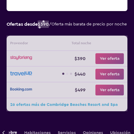
Ofertas desde
$390
/
Oferta más barata de precio por noche
Proveedor
Total noche
$390
Ver oferta
$440
Ver oferta
$499
Ver oferta
26 ofertas más de Cambridge Beaches Resort and Spa
Sobre
Habitaciones
Servicios
Opiniones
Ubicación