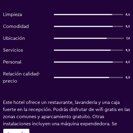
Limpieza
8,4
Comodidad
8,5
Ubicación
7,6
Servicios
8,2
Personal
8,5
Relación calidad-
8,0
precio
Este hotel ofrece un restaurante, lavandería y una caja
fuerte en la recepción. Podrás disfrutar de wifi gratis en las
zonas comunes y aparcamiento gratuito. Otras
instalaciones incluyen una máquina expendedora. Se
ofrece un servicio de limpieza a petición. Hotel R9 Sano