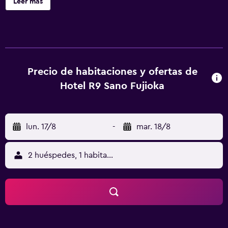
Leer más
Fujioka ofrece 40 alojamientos con aire acondicionado,
zapatillas y secador de pelo. Los huéspedes pueden
utilizar los siguientes servicios disponibles en las
habitaciones: frigorífico y microondas. Los baños están
equipados con ducha y bañera combinadas, bidé y
artículos de higiene personal gratuitos. Este hotel en Sano
Precio de habitaciones y ofertas de
ofrece acceso a Internet wifi gratis. Se ofrece una
Hotel R9 Sano Fujioka
televisión de pantalla plana con películas de pago. Se
ofrece servicio de limpieza a petición.
lun. 17/8
-
mar. 18/8
2 huéspedes, 1 habitación