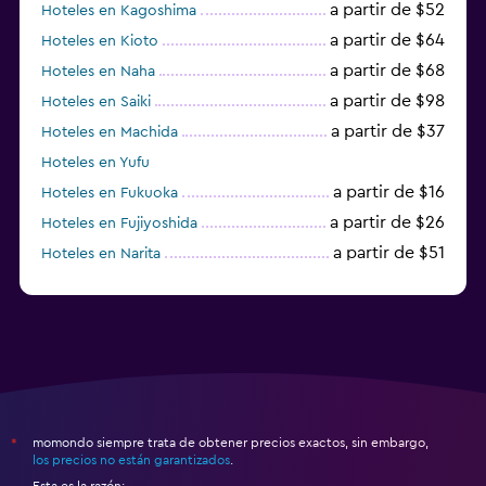
a partir de $52
Hoteles en Kagoshima
a partir de $64
Hoteles en Kioto
a partir de $68
Hoteles en Naha
a partir de $98
Hoteles en Saiki
a partir de $37
Hoteles en Machida
Hoteles en Yufu
a partir de $16
Hoteles en Fukuoka
a partir de $26
Hoteles en Fujiyoshida
a partir de $51
Hoteles en Narita
a partir de $20
Hoteles en Himeji
momondo siempre trata de obtener precios exactos, sin embargo,
*
los precios no están garantizados
.
Esta es la razón: