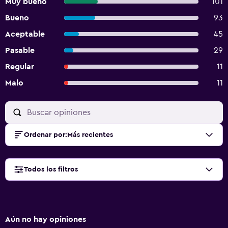
Muy bueno
101
Bueno
93
Aceptable
45
Pasable
29
Regular
11
Malo
11
Ordenar por
:
Más recientes
Todos los filtros
Aún no hay opiniones