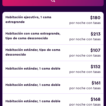
aire libre además de baño turco. Se pueden practicar las
actividades de ocio y esparcimiento que se indican más
abajo en las instalaciones o cerca del alojamiento (es
posible que se aplique un recargo).
$180
Habitación ejecutiva, 1 cama
extragrande
por noche con tasas
$213
Habitación con cama extragrande,
tipo de cama desconocido
por noche con tasas
$107
Habitación estándar, tipo de cama
desconocido
por noche con tasas
$152
Habitación estándar, 1 cama doble
por noche con tasas
$161
Habitación estándar, 1 cama doble
por noche con tasas
$168
Habitación estándar, 1 cama doble
por noche con tasas