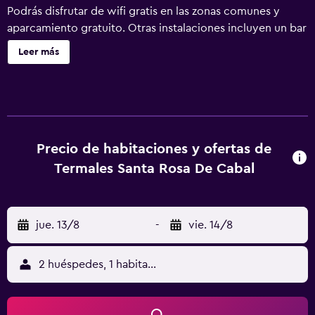
Podrás disfrutar de wifi gratis en las zonas comunes y
aparcamiento gratuito. Otras instalaciones incluyen un bar
o lounge, un baño turco y salas de tratamientos o masajes.
Leer más
Se ofrece servicio de cambio de toallas a petición.
Termales Santa Rosa de Cabal - Hotel ofrece 46
alojamientos con aire acondicionado, secador de pelo y
cortinas opacas. Las camas están vestidas con edredón de
plumas y ropa de cama de alta calidad. Se ofrece
televisión por satélite. Los baños están equipados con
Precio de habitaciones y ofertas de
ducha con cabezal de ducha tipo lluvia. Los huéspedes
Termales Santa Rosa De Cabal
pueden navegar por la web gracias a nuestro acceso a
Internet wifi gratis (velocidad: 100 Mbps o más (para 1 o 2
personas, o hasta 6 dispositivos)). Los servicios para las
jue. 13/8
-
vie. 14/8
personas de negocios incluyen teléfono con llamadas
locales gratuitas (pueden existir restricciones). Es posible
solicitar juegos de cama hipoalergénicos, cambio de
2 huéspedes, 1 habitación
toallas y cambio de sábanas. Se ofrece servicio de
limpieza todos los días. En el alojamiento hay 4 piscinas al