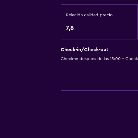
Bañera de hidromasaje
Relación calidad-precio
Sauna
Piscina pequeña
7,8
Toallas para piscina
Piscina con vista
Check-in/Check-out
Check-in después de las 13:00 - Check-
Accesibilidad y adecuación
Unidad ubicada en la planta baja
Unidad accesible para personas en 
Mascotas permitidas bajo consulta
Ducha adaptada para silla de rued
Almohada hipoalergénica
Para no fumadores
Almohada sin plumas