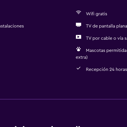
Wifi gratis
nstalaciones
TV de pantalla plan
TV por cable o vía s
Mascotas permitidas
extra)
Recepción 24 horas
General
Habitaciones familiares
Chimenea
aciones
Vista al jardín