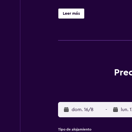
Leer más
Prec
dom. 16/8
-
lun. 
Tipo de alojamiento