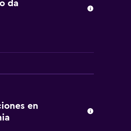
a noble
o da
ones conectadas
ciones en
nia