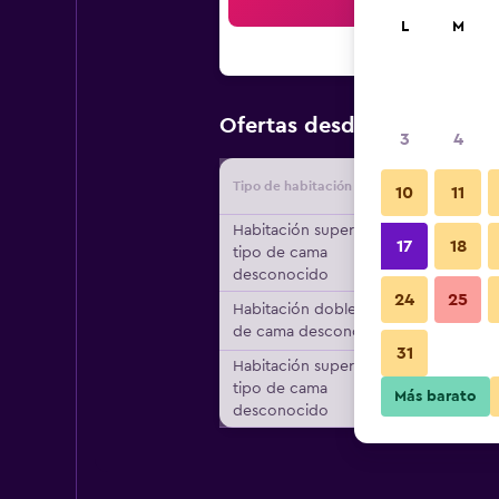
Bus
L
M
$176
Ofertas desde
/
Oferta m
3
4
Tipo de habitación
Proveedo
10
11
Habitación superior,
17
18
tipo de cama
desconocido
24
25
Habitación doble, tipo
de cama desconocido
31
Habitación superior,
tipo de cama
Más barato
desconocido