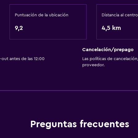
Cocina
Puntuación de la ubicación
Distancia al centro
Nevera
9,2
Comedor
4,5 km
Cocina
Cocineta
Cancelación/prepago
out antes de las 12:00
Las políticas de cancelación
Baño
proveedor.
Ducha
silla de ruedas
Tina de baño
 (pueden aplicar cargos extra)
Bañera de hidromasaje
as
Secador de pelo
Aseo
Preguntas frecuentes
Papel higiénico
Albornoz