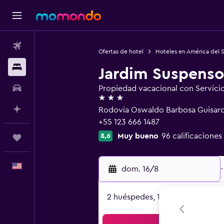
Vuelos
Ofertas de hotel
Hoteles en América del 
Alojamientos
Jardim Suspenso
Autos
Propiedad vacacional con Servici
3 estrellas
Planifica con IA
Rodovia Oswaldo Barbosa Guisard,
+55 123 666 1487
Muy bueno
96 calificaciones
8,6
Trips
Español
dom. 16/8
-
2 huéspedes, 1 habitación