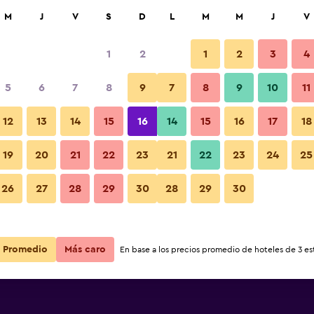
car
M
J
V
S
D
L
M
M
J
V
1
2
1
2
3
4
ás barata de precio por noche
5
6
7
8
9
7
8
9
10
11
Otros
r
Total noche
12
13
14
15
16
14
15
16
17
18
19
20
21
22
23
21
22
23
24
25
$176
Ver oferta
Fotos
26
27
28
29
30
28
29
30
$250
Ver oferta
$270
Ver oferta
Promedio
Más caro
En base a los precios promedio de hoteles de 3 est