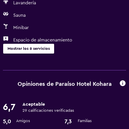
Lavandería
Sauna
Minibar
Espacio de almacenamiento
Mostrar los 6 servicios
Lavandería
Lavandería
Opiniones de Paraíso Hotel Kohara
Comedor
Minibar
Aceptable
6,7
29 calificaciones verificadas
General
5,0
7,3
Amigos
Familias
Espacio de almacenamiento