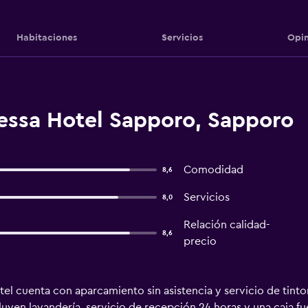
Habitaciones
Servicios
Opin
essa Hotel Sapporo, Sapporo
Comodidad
8,6
Servicios
8,0
Relación calidad-
8,6
precio
el cuenta con aparcamiento sin asistencia y servicio de tinto
cluyen lavandería, servicio de recepción 24 horas y una caja f