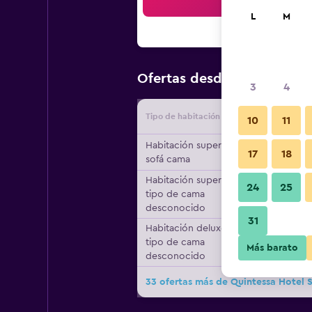
Bus
L
M
$34
Ofertas desde
/
Oferta má
3
4
Tipo de habitación
Proveedo
10
11
Habitación superior, 1
17
18
sofá cama
Habitación superior,
24
25
tipo de cama
desconocido
31
Habitación deluxe,
tipo de cama
Más barato
desconocido
33 ofertas más de Quintessa Hotel