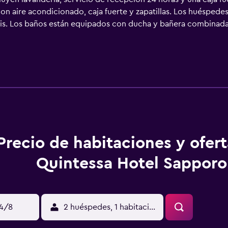
on aire acondicionado, caja fuerte y zapatillas. Los huéspede
atis. Los baños están equipados con ducha y bañera combinada
or de pelo. Es posible solicitar masajes en la habitación y tab
.
Precio de habitaciones y ofer
Quintessa Hotel Sapporo
14/8
2 huéspedes, 1 habitación