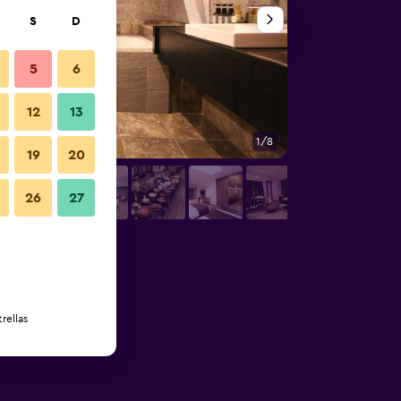
S
D
5
6
12
13
1/8
Habitación
19
20
26
27
rellas