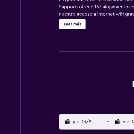
Sapporo ofrece 167 alojamientos c
nuestro acceso a Internet wifi gr
higiene personal gratuitos y secad
Leer más
servicio de limpieza todos los días
jue. 13/8
-
vie. 