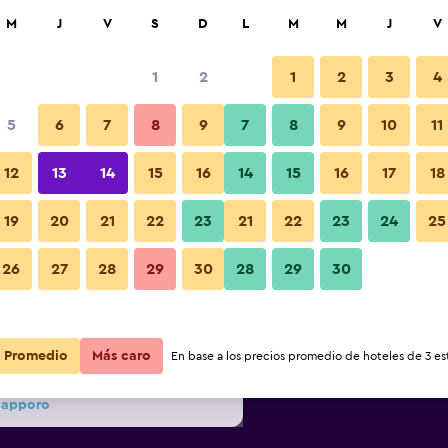
car
M
J
V
S
D
L
M
M
J
V
1
2
1
2
3
4
s barata de precio por noche
5
6
7
8
9
7
8
9
10
11
Otros
r
Total noche
12
13
14
15
16
14
15
16
17
18
$34
Ver oferta
19
20
21
22
23
21
22
23
24
25
Fotos
26
27
28
29
30
28
29
30
$38
Ver oferta
$52
Ver oferta
Promedio
Más caro
En base a los precios promedio de hoteles de 3 est
 Sapporo