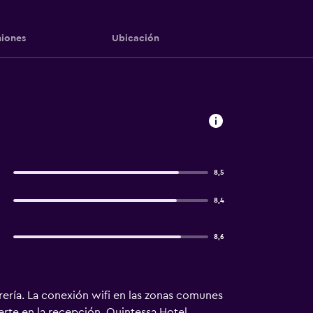
iones
Ubicación
8,5
8,4
8,6
rería. La conexión wifi en las zonas comunes
uerte en la recepción. Quintessa Hotel