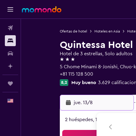
Vuelos
Ofertas de hotel
Hoteles en Asia
Hote
Alojamientos
Quintessa Hotel
Autos
Hotel de 3 estrellas, Solo adultos
3 estrellas
Planifica con IA
5 Chome Minami 8-Jonishi, Chuo-
+81 115 128 500
Muy bueno
3.629 calificacio
8,2
Trips
Español
jue. 13/8
-
2 huéspedes, 1 habitación